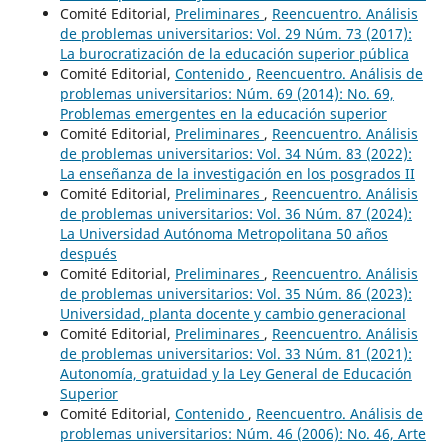
Comité Editorial,
Preliminares
,
Reencuentro. Análisis
de problemas universitarios: Vol. 29 Núm. 73 (2017):
La burocratización de la educación superior pública
Comité Editorial,
Contenido
,
Reencuentro. Análisis de
problemas universitarios: Núm. 69 (2014): No. 69,
Problemas emergentes en la educación superior
Comité Editorial,
Preliminares
,
Reencuentro. Análisis
de problemas universitarios: Vol. 34 Núm. 83 (2022):
La enseñanza de la investigación en los posgrados II
Comité Editorial,
Preliminares
,
Reencuentro. Análisis
de problemas universitarios: Vol. 36 Núm. 87 (2024):
La Universidad Autónoma Metropolitana 50 años
después
Comité Editorial,
Preliminares
,
Reencuentro. Análisis
de problemas universitarios: Vol. 35 Núm. 86 (2023):
Universidad, planta docente y cambio generacional
Comité Editorial,
Preliminares
,
Reencuentro. Análisis
de problemas universitarios: Vol. 33 Núm. 81 (2021):
Autonomía, gratuidad y la Ley General de Educación
Superior
Comité Editorial,
Contenido
,
Reencuentro. Análisis de
problemas universitarios: Núm. 46 (2006): No. 46, Arte