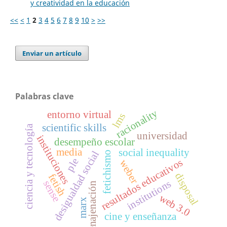
y creatividad en la educación
<<
<
1
2
3
4
5
6
7
8
9
10
>
>>
Enviar un artículo
Palabras clave
racionality
entorno virtual
lms
scientific skills
ciencia y tecnología
universidad
instituciones
desempeño escolar
media
social inequality
desigualdad social
fetichismo
ple
resultados educativos
weber
disposal
fetish
institutions
sense
enajenación
web 3.0
marx
cine y enseñanza