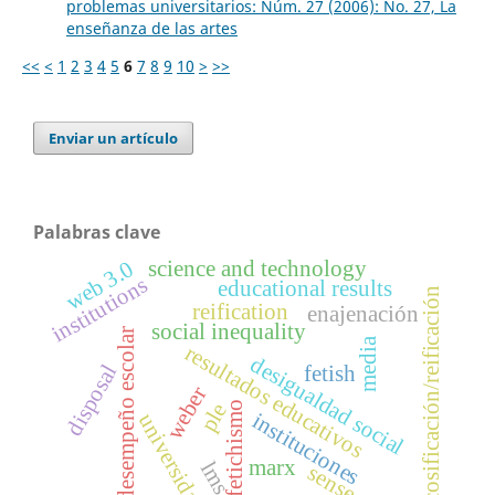
problemas universitarios: Núm. 27 (2006): No. 27, La
enseñanza de las artes
<<
<
1
2
3
4
5
6
7
8
9
10
>
>>
Enviar un artículo
Palabras clave
science and technology
web 3.0
institutions
educational results
cosificación/reificación
reification
enajenación
social inequality
desempeño escolar
media
resultados educativos
desigualdad social
fetish
disposal
weber
ple
fetichismo
instituciones
universidad
marx
lms
sense