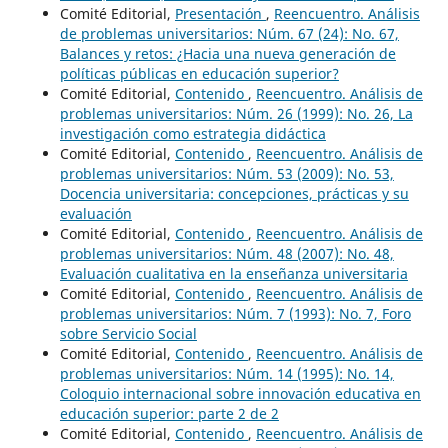
Comité Editorial,
Presentación
,
Reencuentro. Análisis
de problemas universitarios: Núm. 67 (24): No. 67,
Balances y retos: ¿Hacia una nueva generación de
políticas públicas en educación superior?
Comité Editorial,
Contenido
,
Reencuentro. Análisis de
problemas universitarios: Núm. 26 (1999): No. 26, La
investigación como estrategia didáctica
Comité Editorial,
Contenido
,
Reencuentro. Análisis de
problemas universitarios: Núm. 53 (2009): No. 53,
Docencia universitaria: concepciones, prácticas y su
evaluación
Comité Editorial,
Contenido
,
Reencuentro. Análisis de
problemas universitarios: Núm. 48 (2007): No. 48,
Evaluación cualitativa en la enseñanza universitaria
Comité Editorial,
Contenido
,
Reencuentro. Análisis de
problemas universitarios: Núm. 7 (1993): No. 7, Foro
sobre Servicio Social
Comité Editorial,
Contenido
,
Reencuentro. Análisis de
problemas universitarios: Núm. 14 (1995): No. 14,
Coloquio internacional sobre innovación educativa en
educación superior: parte 2 de 2
Comité Editorial,
Contenido
,
Reencuentro. Análisis de