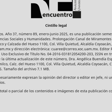
Cintillo legal
os. Año 37, número 89, enero-junio 2025, es una publicación sem
Ciencias Sociales y Humanidades. Prolongación Canal de Miramontes
ico y Calzada del Hueso 1100, Col. Villa Quietud, Alcaldía Coyoacán,
uam.mx y dirección electrónica: cuaree@correo.xoc.uam.mx. Editor
l Uso Exclusivo de Título No. 04-2016-031812054200-203, ISSN en tr
 última actualización de este número, Dra. Angélica Buendía Esp
o, Calz. del Hueso 1100, Col. Villa Quietud, Alcaldía Coyoacán, C
. Tamaño del archivo 7.1 MB.
ariamente expresan la opinión del director o editor en jefe, ni una
ios.
tal o parcial de los contenidos e imágenes de esta publicación con