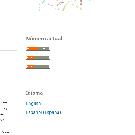
resultados educativos
marx
ple
fetish
weber
web 3.0
Número actual
Idioma
ación
English
ión y
Español (España)
tro.
–97.
p/reen