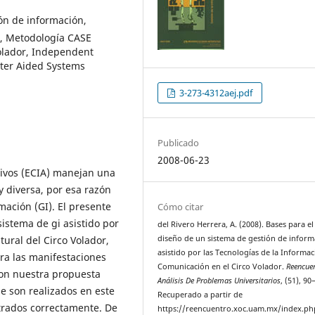
n de información,
s, Metodología CASE
olador, Independent
uter Aided Systems
3-273-4312aej.pdf
Publicado
2008-06-23
tivos (ECIA) manejan una
 diversa, por esa razón
mación (GI). El presente
Cómo citar
istema de gi asistido por
del Rivero Herrera, A. (2008). Bases para el
tural del Circo Volador,
diseño de un sistema de gestión de inform
asistido por las Tecnologías de la Informac
ra las manifestaciones
Comunicación en el Circo Volador.
Reencuen
Con nuestra propuesta
Análisis De Problemas Universitarios
, (51), 90
ue son realizados en este
Recuperado a partir de
trados correctamente. De
https://reencuentro.xoc.uam.mx/index.ph