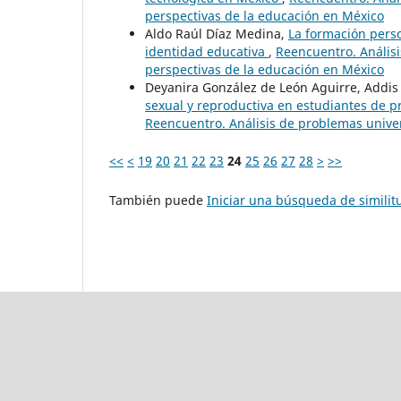
perspectivas de la educación en México
Aldo Raúl Díaz Medina,
La formación perso
identidad educativa
,
Reencuentro. Análisi
perspectivas de la educación en México
Deyanira González de León Aguirre, Addis
sexual y reproductiva en estudiantes de 
Reencuentro. Análisis de problemas univers
<<
<
19
20
21
22
23
24
25
26
27
28
>
>>
También puede
Iniciar una búsqueda de simili