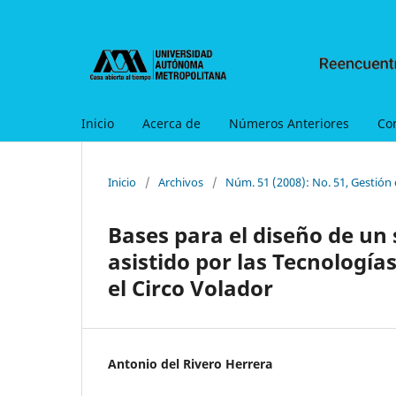
Inicio
Acerca de
Números Anteriores
Co
Inicio
/
Archivos
/
Núm. 51 (2008): No. 51, Gestión 
Bases para el diseño de un
asistido por las Tecnologí
el Circo Volador
Antonio del Rivero Herrera