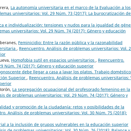
rrera,
La autonomía universitaria en el marco de la Evaluación a los
emas universitarios: Vol. 29 Núm. 73 (2017): La burocratización de
ca e individualización: tensiones y nudos para la igualdad de géne
emas universitarios: Vol. 29 Núm. 74 (2017): Género y educación
oberanes,
Feminicidio: Entre la razón pública y la razonabilidad
ersitaria
,
Reencuentro. Análisis de problemas universitarios: Vol. 
ior
nueva,
Homofobia sutil en espacios universitarios
,
Reencuentro.
 29 Núm. 74 (2017): Género y educación superior
gnoscente debe llegar a casa a lavar los platos. Trabajo doméstico
ación Superior
,
Reencuentro. Análisis de problemas universitarios: 
perior
Morón,
La segregación ocupacional del profesorado femenino en la
sis de problemas universitarios: Vol. 29 Núm. 74 (2017): Género y
alidad y promoción de la ciudadanía: retos y posibilidades de la
o. Análisis de problemas universitarios: Vol. 30 Núm. 75 (2018):
rial a la inclusión de grupos vulnerables en la educación superior
sis de problemas universitarios: Vol. 30 Núm. 76 (2018): Balance y