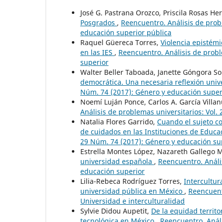
José G. Pastrana Orozco, Priscila Rosas He
Posgrados
,
Reencuentro. Análisis de probl
educación superior pública
Raquel Güereca Torres,
Violencia epistémi
en las IES
,
Reencuentro. Análisis de probl
superior
Walter Beller Taboada, Janette Góngora S
democrática. Una necesaria reflexión univ
Núm. 74 (2017): Género y educación super
Noemí Luján Ponce, Carlos A. García Villa
Análisis de problemas universitarios: Vol.
Natalia Flores Garrido,
Cuando el sujeto co
de cuidados en las Instituciones de Educ
29 Núm. 74 (2017): Género y educación su
Estrella Montes López, Nazareth Gallego 
universidad española
,
Reencuentro. Análi
educación superior
Lilia-Rebeca Rodríguez Torres,
Intercultur
universidad pública en México
,
Reencuentr
Universidad e interculturalidad
Sylvie Didou Aupetit,
De la equidad territo
tecnológica en México
,
Reencuentro. Análi