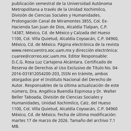
publicación semestral de la Universidad Autónoma
Metropolitana a través de la Unidad Xochimilco,
División de Ciencias Sociales y Humanidades.
Prolongación Canal de Miramontes 3855, Col. Ex-
Hacienda San Juan de Dios, Alcaldía Tlalpan, C.P.
14387, México, Cd. de México y Calzada del Hueso
1100, Col. Villa Quietud, Alcaldía Coyoacán, C.P. 04960,
México, Cd. de México. Página electrónica de la revista
www.reencuentro.xoc.uam.mx y dirección electrónica:
cuaree@correo.xoc.uam.mx. Editor Responsable:
D.C.G. Rosa Luz Cartajena Alcántara. Certificado de
Reserva de Derechos al Uso Exclusivo de Título No. 04-
2016-031812054200-203, ISSN en trámite, ambos
otorgados por el Instituto Nacional del Derecho de
Autor. Responsables de la última actualización de este
número, Dra. Angélica Buendía Espinosa y Dr. Walter
Beller Taboada, División de Ciencias Sociales y
Humanidades, Unidad Xochimilco, Calz. del Hueso
1100, Col. Villa Quietud, Alcaldía Coyoacán, C.P. 04960
México, Cd. de México. Fecha de última modificación:
martes 17 de marzo de 2026. Tamaño del archivo 7.1
MB.