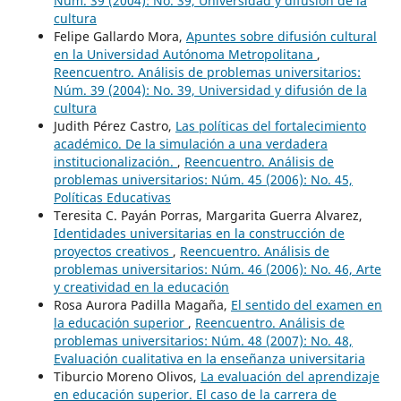
Núm. 39 (2004): No. 39, Universidad y difusión de la
cultura
Felipe Gallardo Mora,
Apuntes sobre difusión cultural
en la Universidad Autónoma Metropolitana
,
Reencuentro. Análisis de problemas universitarios:
Núm. 39 (2004): No. 39, Universidad y difusión de la
cultura
Judith Pérez Castro,
Las políticas del fortalecimiento
académico. De la simulación a una verdadera
institucionalización.
,
Reencuentro. Análisis de
problemas universitarios: Núm. 45 (2006): No. 45,
Políticas Educativas
Teresita C. Payán Porras, Margarita Guerra Alvarez,
Identidades universitarias en la construcción de
proyectos creativos
,
Reencuentro. Análisis de
problemas universitarios: Núm. 46 (2006): No. 46, Arte
y creatividad en la educación
Rosa Aurora Padilla Magaña,
El sentido del examen en
la educación superior
,
Reencuentro. Análisis de
problemas universitarios: Núm. 48 (2007): No. 48,
Evaluación cualitativa en la enseñanza universitaria
Tiburcio Moreno Olivos,
La evaluación del aprendizaje
en educación superior. El caso de la carrera de