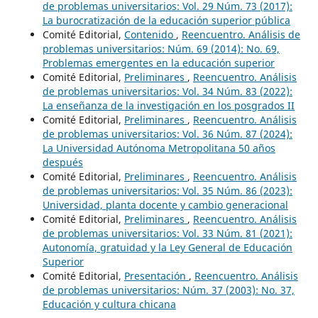
de problemas universitarios: Vol. 29 Núm. 73 (2017):
La burocratización de la educación superior pública
Comité Editorial,
Contenido
,
Reencuentro. Análisis de
problemas universitarios: Núm. 69 (2014): No. 69,
Problemas emergentes en la educación superior
Comité Editorial,
Preliminares
,
Reencuentro. Análisis
de problemas universitarios: Vol. 34 Núm. 83 (2022):
La enseñanza de la investigación en los posgrados II
Comité Editorial,
Preliminares
,
Reencuentro. Análisis
de problemas universitarios: Vol. 36 Núm. 87 (2024):
La Universidad Autónoma Metropolitana 50 años
después
Comité Editorial,
Preliminares
,
Reencuentro. Análisis
de problemas universitarios: Vol. 35 Núm. 86 (2023):
Universidad, planta docente y cambio generacional
Comité Editorial,
Preliminares
,
Reencuentro. Análisis
de problemas universitarios: Vol. 33 Núm. 81 (2021):
Autonomía, gratuidad y la Ley General de Educación
Superior
Comité Editorial,
Presentación
,
Reencuentro. Análisis
de problemas universitarios: Núm. 37 (2003): No. 37,
Educación y cultura chicana