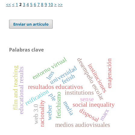
<<
<
1
2
3
4
5
6
7
8
9
10
>
>>
Enviar un artículo
Palabras clave
entorno virtual
desempeño escolar
enajenación
instituciones
universidad
film and teaching
educational results
lms
fetish
resultados educativos
reification
institutions
fetichismo
ple
sense
racionality
media
social inequality
web 3.0
weber
disposal
marx
medios audiovisuales