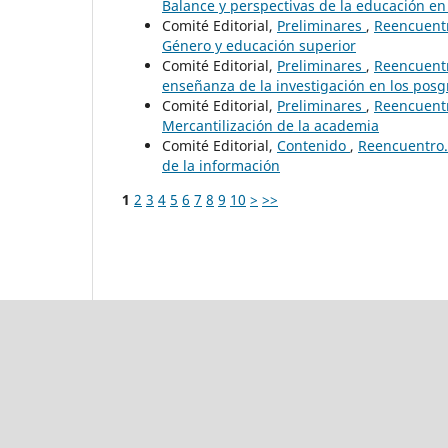
Balance y perspectivas de la educación e
Comité Editorial,
Preliminares
,
Reencuentr
Género y educación superior
Comité Editorial,
Preliminares
,
Reencuentr
enseñanza de la investigación en los posg
Comité Editorial,
Preliminares
,
Reencuentr
Mercantilización de la academia
Comité Editorial,
Contenido
,
Reencuentro. 
de la información
1
2
3
4
5
6
7
8
9
10
>
>>