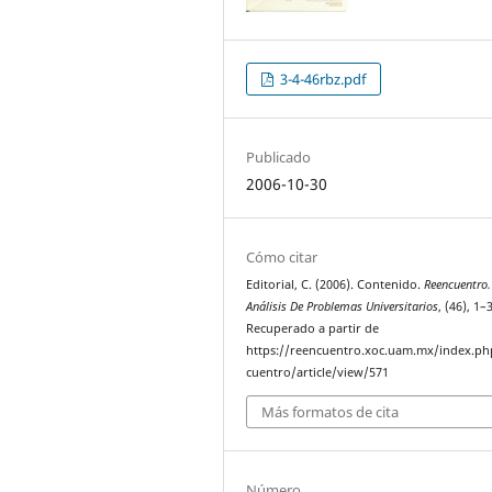
3-4-46rbz.pdf
Publicado
2006-10-30
Cómo citar
Editorial, C. (2006). Contenido.
Reencuentro.
Análisis De Problemas Universitarios
, (46), 1–3
Recuperado a partir de
https://reencuentro.xoc.uam.mx/index.ph
cuentro/article/view/571
Más formatos de cita
Número