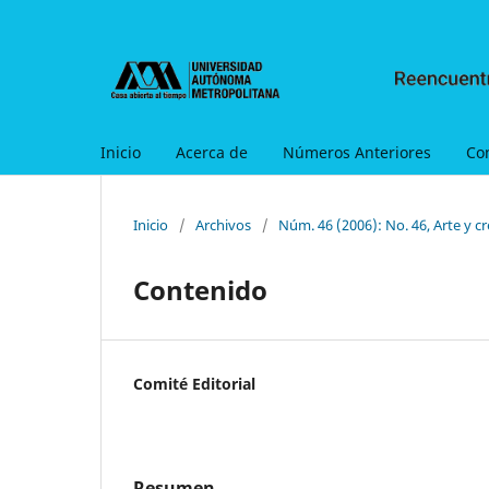
Inicio
Acerca de
Números Anteriores
Co
Inicio
/
Archivos
/
Núm. 46 (2006): No. 46, Arte y c
Contenido
Comité Editorial
Resumen