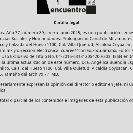
Cintillo legal
os. Año 37, número 89, enero-junio 2025, es una publicación sem
Ciencias Sociales y Humanidades. Prolongación Canal de Miramontes
ico y Calzada del Hueso 1100, Col. Villa Quietud, Alcaldía Coyoacán,
uam.mx y dirección electrónica: cuaree@correo.xoc.uam.mx. Editor
l Uso Exclusivo de Título No. 04-2016-031812054200-203, ISSN en tr
 última actualización de este número, Dra. Angélica Buendía Esp
o, Calz. del Hueso 1100, Col. Villa Quietud, Alcaldía Coyoacán, C
. Tamaño del archivo 7.1 MB.
ariamente expresan la opinión del director o editor en jefe, ni una
ios.
tal o parcial de los contenidos e imágenes de esta publicación con