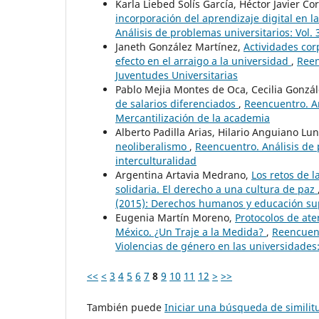
Karla Liebed Solís García, Héctor Javier Co
incorporación del aprendizaje digital en l
Análisis de problemas universitarios: Vol.
Janeth González Martínez,
Actividades corp
efecto en el arraigo a la universidad
,
Reen
Juventudes Universitarias
Pablo Mejia Montes de Oca, Cecilia Gonzá
de salarios diferenciados
,
Reencuentro. An
Mercantilización de la academia
Alberto Padilla Arias, Hilario Anguiano Lu
neoliberalismo
,
Reencuentro. Análisis de 
interculturalidad
Argentina Artavia Medrano,
Los retos de l
solidaria. El derecho a una cultura de paz
(2015): Derechos humanos y educación su
Eugenia Martín Moreno,
Protocolos de ate
México. ¿Un Traje a la Medida?
,
Reencuent
Violencias de género en las universidades:
<<
<
3
4
5
6
7
8
9
10
11
12
>
>>
También puede
Iniciar una búsqueda de simili