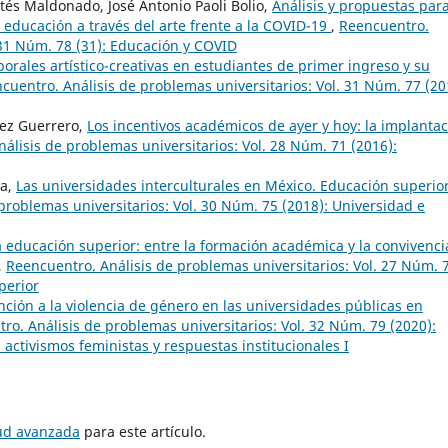
rtés Maldonado, José Antonio Paoli Bolio,
Análisis y propuestas para
a educación a través del arte frente a la COVID-19
,
Reencuentro.
 31 Núm. 78 (31): Educación y COVID
orales artístico-creativas en estudiantes de primer ingreso y su
cuentro. Análisis de problemas universitarios: Vol. 31 Núm. 77 (20
lez Guerrero,
Los incentivos académicos de ayer y hoy: la implanta
álisis de problemas universitarios: Vol. 28 Núm. 71 (2016):
na,
Las universidades interculturales en México. Educación superior
problemas universitarios: Vol. 30 Núm. 75 (2018): Universidad e
a educación superior: entre la formación académica y la convivenci
,
Reencuentro. Análisis de problemas universitarios: Vol. 27 Núm. 
perior
nción a la violencia de género en las universidades públicas en
ro. Análisis de problemas universitarios: Vol. 32 Núm. 79 (2020):
 activismos feministas y respuestas institucionales I
tud avanzada
para este artículo.