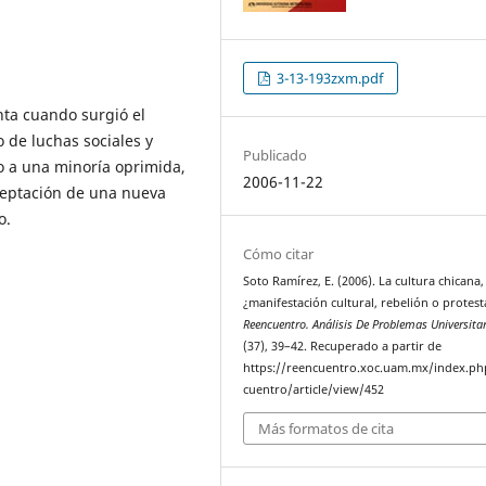
3-13-193zxm.pdf
nta cuando surgió el
 de luchas sociales y
Publicado
to a una minoría oprimida,
2006-11-22
aceptación de una nueva
o.
Cómo citar
Soto Ramírez, E. (2006). La cultura chicana,
¿manifestación cultural, rebelión o protest
Reencuentro. Análisis De Problemas Universita
(37), 39–42. Recuperado a partir de
https://reencuentro.xoc.uam.mx/index.ph
cuentro/article/view/452
Más formatos de cita