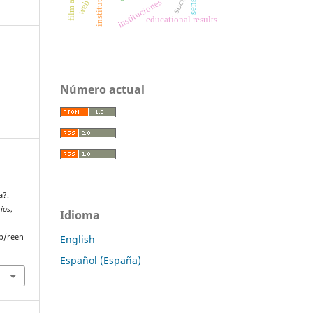
institutions
web 3.0
sense
instituciones
educational results
Número actual
a?.
rios
,
Idioma
p/reen
English
Español (España)