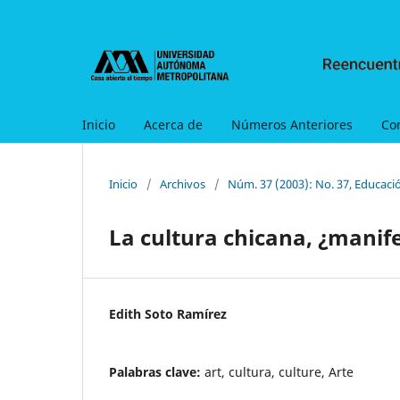
Inicio
Acerca de
Números Anteriores
Co
Inicio
/
Archivos
/
Núm. 37 (2003): No. 37, Educació
La cultura chicana, ¿manife
Edith Soto Ramírez
Palabras clave:
art, cultura, culture, Arte