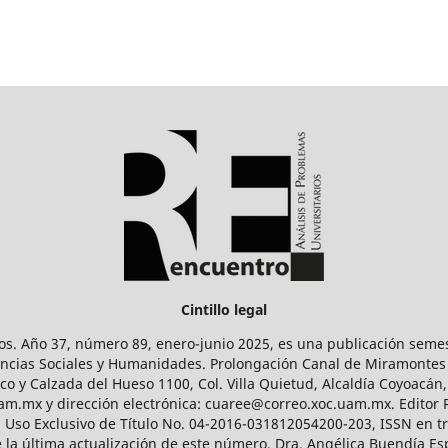
Cintillo legal
os. Año 37, número 89, enero-junio 2025, es una publicación sem
Ciencias Sociales y Humanidades. Prolongación Canal de Miramontes
ico y Calzada del Hueso 1100, Col. Villa Quietud, Alcaldía Coyoacán,
uam.mx y dirección electrónica: cuaree@correo.xoc.uam.mx. Editor
l Uso Exclusivo de Título No. 04-2016-031812054200-203, ISSN en tr
 última actualización de este número, Dra. Angélica Buendía Esp