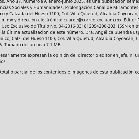
os. Año 37, número 89, enero-junio 2025, es una publicación sem
Ciencias Sociales y Humanidades. Prolongación Canal de Miramontes
ico y Calzada del Hueso 1100, Col. Villa Quietud, Alcaldía Coyoacán,
uam.mx y dirección electrónica: cuaree@correo.xoc.uam.mx. Editor
l Uso Exclusivo de Título No. 04-2016-031812054200-203, ISSN en tr
 última actualización de este número, Dra. Angélica Buendía Esp
o, Calz. del Hueso 1100, Col. Villa Quietud, Alcaldía Coyoacán, C
. Tamaño del archivo 7.1 MB.
ariamente expresan la opinión del director o editor en jefe, ni una
ios.
tal o parcial de los contenidos e imágenes de esta publicación con