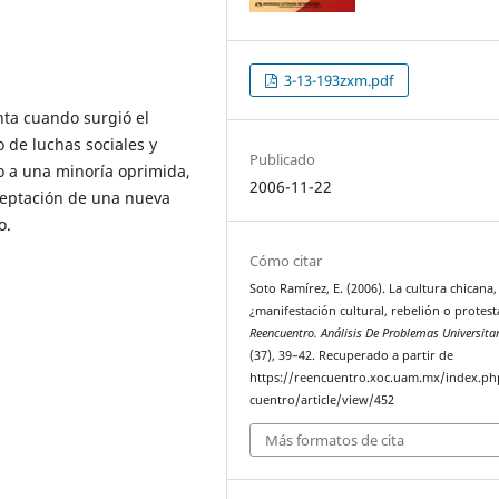
3-13-193zxm.pdf
nta cuando surgió el
 de luchas sociales y
Publicado
to a una minoría oprimida,
2006-11-22
aceptación de una nueva
o.
Cómo citar
Soto Ramírez, E. (2006). La cultura chicana,
¿manifestación cultural, rebelión o protest
Reencuentro. Análisis De Problemas Universita
(37), 39–42. Recuperado a partir de
https://reencuentro.xoc.uam.mx/index.ph
cuentro/article/view/452
Más formatos de cita