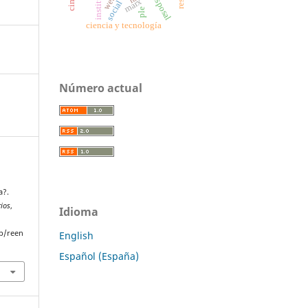
disposal
marx
ple
ciencia y tecnología
Número actual
a?.
rios
,
Idioma
p/reen
English
Español (España)