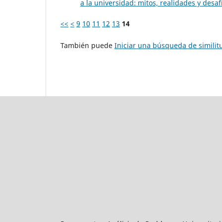
a la universidad: mitos, realidades y desafí
<<
<
9
10
11
12
13
14
También puede
Iniciar una búsqueda de simili