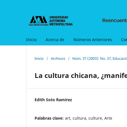
Inicio
Acerca de
Números Anteriores
Co
Inicio
/
Archivos
/
Núm. 37 (2003): No. 37, Educació
La cultura chicana, ¿manife
Edith Soto Ramírez
Palabras clave:
art, cultura, culture, Arte