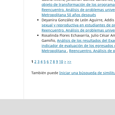
objeto de transformación de los programa
Reencuentro. Análisis de problemas univer
Metropolitana 50 años después
Deyanira González de León Aguirre, Addis
sexual y reproductiva en estudiantes de 
Reencuentro. Análisis de problemas univers
Rosalinda Flores Echavarría, Julio César A
Gamiño,
Análisis de los resultados del E
indicador de evaluación de los egresados
Metropolitana
,
Reencuentro. Análisis de p
1
2
3
4
5
6
7
8
9
10
>
>>
También puede
Iniciar una búsqueda de simili