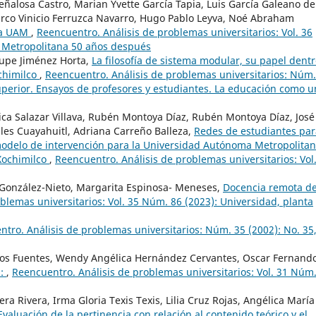
ñalosa Castro, Marian Yvette García Tapia, Luis García Galeano de
arco Vinicio Ferruzca Navarro, Hugo Pablo Leyva, Noé Abraham
la UAM
,
Reencuentro. Análisis de problemas universitarios: Vol. 36
 Metropolitana 50 años después
lupe Jiménez Horta,
La filosofía de sistema modular, su papel dent
ochimilco
,
Reencuentro. Análisis de problemas universitarios: Núm.
uperior. Ensayos de profesores y estudiantes. La educación como u
ca Salazar Villava, Rubén Montoya Díaz, Rubén Montoya Díaz, José
s Cuayahuitl, Adriana Carreño Balleza,
Redes de estudiantes par
modelo de intervención para la Universidad Autónoma Metropolitan
 Xochimilco
,
Reencuentro. Análisis de problemas universitarios: Vol
González-Nieto, Margarita Espinosa- Meneses,
Docencia remota d
blemas universitarios: Vol. 35 Núm. 86 (2023): Universidad, planta
tro. Análisis de problemas universitarios: Núm. 35 (2002): No. 35,
eos Fuentes, Wendy Angélica Hernández Cervantes, Oscar Fernand
s:
,
Reencuentro. Análisis de problemas universitarios: Vol. 31 Núm
ra Rivera, Irma Gloria Texis Texis, Lilia Cruz Rojas, Angélica María
Evaluación de la pertinencia con relación al contenido teórico y el