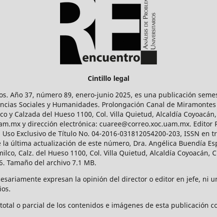
Cintillo legal
os. Año 37, número 89, enero-junio 2025, es una publicación sem
Ciencias Sociales y Humanidades. Prolongación Canal de Miramontes
ico y Calzada del Hueso 1100, Col. Villa Quietud, Alcaldía Coyoacán,
uam.mx y dirección electrónica: cuaree@correo.xoc.uam.mx. Editor
l Uso Exclusivo de Título No. 04-2016-031812054200-203, ISSN en tr
 última actualización de este número, Dra. Angélica Buendía Esp
o, Calz. del Hueso 1100, Col. Villa Quietud, Alcaldía Coyoacán, C
. Tamaño del archivo 7.1 MB.
ariamente expresan la opinión del director o editor en jefe, ni una
ios.
tal o parcial de los contenidos e imágenes de esta publicación con