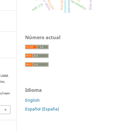
fetichismo
universidad
institutions
racionality
web 3.0
Número actual
a UAM.
rios
,
Idioma
p/reen
English
Español (España)