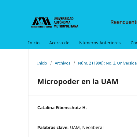
Inicio
Acerca de
Números Anteriores
Co
Inicio
/
Archivos
/
Núm. 2 (1990): No. 2, Universid
Micropoder en la UAM
Catalina Eibenschutz H.
Palabras clave:
UAM, Neoliberal