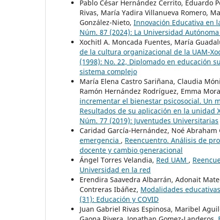
Pablo César Hernández Cerrito, Eduardo Pe
Rivas, María Yadira Villanueva Romero, M
González-Nieto,
Innovación Educativa en 
Núm. 87 (2024): La Universidad Autónoma
Xochitl A. Moncada Fuentes, María Guada
de la cultura organizacional de la UAM-X
(1998): No. 22, Diplomado en educación s
sistema complejo
María Elena Castro Sariñana, Claudia Móni
Ramón Hernández Rodríguez, Emma Morale
incrementar el bienestar psicosocial. Un 
Resultados de su aplicación en la unidad
Núm. 77 (2019): Juventudes Universitarias
Caridad García-Hernández, Noé Abraham 
emergencia
,
Reencuentro. Análisis de pro
docente y cambio generacional
Ángel Torres Velandia,
Red UAM
,
Reencuen
Universidad en la red
Erendira Saavedra Albarrán, Adonait Mat
Contreras Ibáñez,
Modalidades educativa
(31): Educación y COVID
Juan Gabriel Rivas Espinosa, Maribel Aguile
Gaona Rivera, Jonathan Gomez-Landeros,