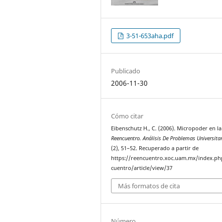
3-51-653aha.pdf
Publicado
2006-11-30
Cómo citar
Eibenschutz H., C. (2006). Micropoder en l
Reencuentro. Análisis De Problemas Universita
(2), 51–52. Recuperado a partir de
https://reencuentro.xoc.uam.mx/index.ph
cuentro/article/view/37
Más formatos de cita
Número