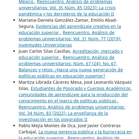
México
,
Reencuentro. Análisis de problemas
universitarios: Vol. 35 Núm. 85 (2023): La crisis
pandémica y los derroteros de la educación II
Mariana-Daniela González-Zamar, Emilio Abad-
Segura,
Evidencias del aprendizaje creativo en la
educación superior
,
Reencuentro. Análisis de
problemas universitarios: Vol. 31 Núm. 77 (2019):
Juventudes Universitarias
Juan Carlos Silas Casillas,
Acreditación, mercado y
educación superior
,
Reencuentro. Análisis de
problemas universitarios: Núm. 67 (24): No. 67,
Balances y retos: ¿Hacia una nueva generación de
políticas públicas en educación superior?
Maritza Librada Cáceres Mesa, José Leonardo Vázquez
Islas,
Estudiantes de Posgrado y Cuerpos Académicos,
comunidades de aprendizaje para la producción del
conocimiento en el marco de políticas públicas
,
Reencuentro. Análisis de problemas universitarios:
Vol. 34 Núm. 83 (2022): La enseñanza de la
investigación en los posgrados II
Pablo Mejía Montes de Oca, José Javier Contreras
Carbajal,
La nueva gerencia pública y la burocracia en
la educación superior
,
Reencuentro. Análisis de