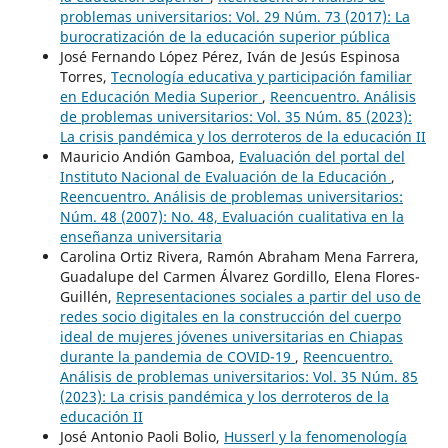
problemas universitarios: Vol. 29 Núm. 73 (2017): La
burocratización de la educación superior pública
José Fernando López Pérez, Iván de Jesús Espinosa
Torres,
Tecnología educativa y participación familiar
en Educación Media Superior
,
Reencuentro. Análisis
de problemas universitarios: Vol. 35 Núm. 85 (2023):
La crisis pandémica y los derroteros de la educación II
Mauricio Andión Gamboa,
Evaluación del portal del
Instituto Nacional de Evaluación de la Educación
,
Reencuentro. Análisis de problemas universitarios:
Núm. 48 (2007): No. 48, Evaluación cualitativa en la
enseñanza universitaria
Carolina Ortiz Rivera, Ramón Abraham Mena Farrera,
Guadalupe del Carmen Álvarez Gordillo, Elena Flores-
Guillén,
Representaciones sociales a partir del uso de
redes socio digitales en la construcción del cuerpo
ideal de mujeres jóvenes universitarias en Chiapas
durante la pandemia de COVID-19
,
Reencuentro.
Análisis de problemas universitarios: Vol. 35 Núm. 85
(2023): La crisis pandémica y los derroteros de la
educación II
José Antonio Paoli Bolio,
Husserl y la fenomenología