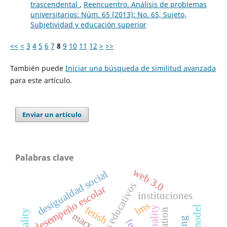
trascendental
,
Reencuentro. Análisis de problemas
universitarios: Núm. 65 (2013): No. 65, Sujeto,
Subjetividad y educación superior
<<
<
3
4
5
6
7
8
9
10
11
12
>
>>
También puede
Iniciar una búsqueda de similitud avanzada
para este artículo.
Enviar un artículo
Palabras clave
web 3.0
desigualdad social
resultados educativos
desempeño escolar
instituciones
lms
fetish
marx