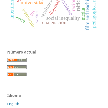
pedagogical model
racionality
reification
intentionality
film and teaching
fetichismo
disposal
universidad
institutions
media
ple
weber
sense
social inequality
enajenación
Número actual
Idioma
English