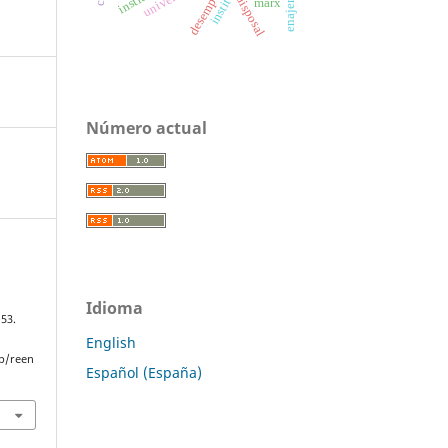
disposal
marx
Número actual
o
.
Idioma
–53.
English
p/reen
Español (España)