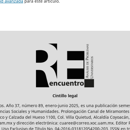
tud avanzada
para este artículo.
Cintillo legal
os. Año 37, número 89, enero-junio 2025, es una publicación sem
Ciencias Sociales y Humanidades. Prolongación Canal de Miramontes
ico y Calzada del Hueso 1100, Col. Villa Quietud, Alcaldía Coyoacán,
uam.mx y dirección electrónica: cuaree@correo.xoc.uam.mx. Editor
l Uso Exclusivo de Título No. 04-2016-031812054200-203, ISSN en tr