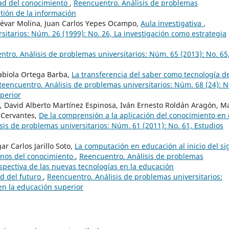
ad del conocimiento
,
Reencuentro. Análisis de problemas
stión de la información
névar Molina, Juan Carlos Yepes Ocampo,
Aula investigativa
,
sitarios: Núm. 26 (1999): No. 26, La investigación como estrategia
tro. Análisis de problemas universitarios: Núm. 65 (2013): No. 65
abiola Ortega Barba,
La transferencia del saber como tecnología d
Reencuentro. Análisis de problemas universitarios: Núm. 68 (24): N
perior
, David Alberto Martínez Espinosa, Iván Ernesto Roldán Aragón, M
 Cervantes,
De la comprensión a la aplicación del conocimiento en 
sis de problemas universitarios: Núm. 61 (2011): No. 61, Estudios
 Carlos Jarillo Soto,
La computación en educación al inicio del sig
anos del conocimiento
,
Reencuentro. Análisis de problemas
rspectiva de las nuevas tecnologías en la educación
d del futuro
,
Reencuentro. Análisis de problemas universitarios:
en la educación superior