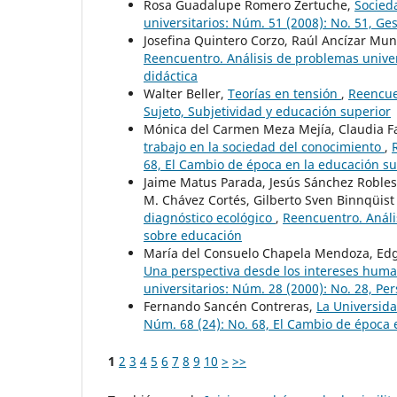
Rosa Guadalupe Romero Zertuche,
Socied
universitarios: Núm. 51 (2008): No. 51, Ge
Josefina Quintero Corzo, Raúl Ancízar Mu
Reencuentro. Análisis de problemas univer
didáctica
Walter Beller,
Teorías en tensión
,
Reencuen
Sujeto, Subjetividad y educación superior
Mónica del Carmen Meza Mejía, Claudia F
trabajo en la sociedad del conocimiento
,
68, El Cambio de época en la educación su
Jaime Matus Parada, Jesús Sánchez Robles
M. Chávez Cortés, Gilberto Sven Binnqüist
diagnóstico ecológico
,
Reencuentro. Análi
sobre educación
María del Consuelo Chapela Mendoza, Edgar
Una perspectiva desde los intereses hum
universitarios: Núm. 28 (2000): No. 28, Pe
Fernando Sancén Contreras,
La Universida
Núm. 68 (24): No. 68, El Cambio de época 
1
2
3
4
5
6
7
8
9
10
>
>>