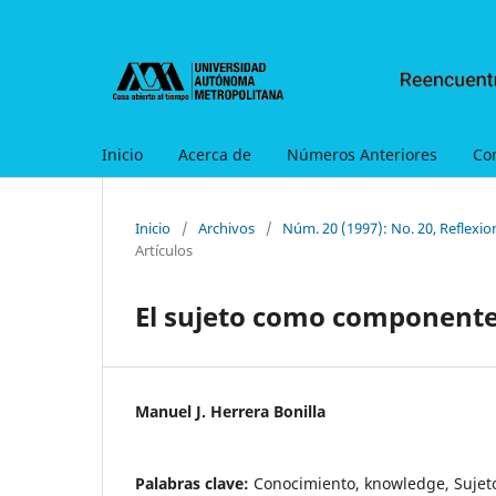
Inicio
Acerca de
Números Anteriores
Co
Inicio
/
Archivos
/
Núm. 20 (1997): No. 20, Reflexion
Artículos
El sujeto como componente 
Manuel J. Herrera Bonilla
Palabras clave:
Conocimiento, knowledge, Sujet