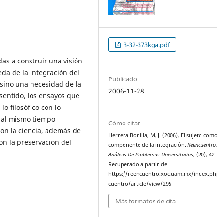
3-32-373kga.pdf
s a construir una visión
da de la integración del
Publicado
, sino una necesidad de la
2006-11-28
sentido, los ensayos que
o filosófico con lo
y al mismo tiempo
Cómo citar
con la ciencia, además de
Herrera Bonilla, M. J. (2006). El sujeto com
con la preservación del
componente de la integración.
Reencuentro
Análisis De Problemas Universitarios
, (20), 42
Recuperado a partir de
https://reencuentro.xoc.uam.mx/index.ph
cuentro/article/view/295
Más formatos de cita