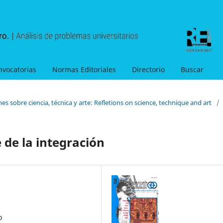
nvocatorias
Normas Editoriales
Directorio
Buscar
es sobre ciencia, técnica y arte: Refletions on science, technique and art
/
de la integración
o