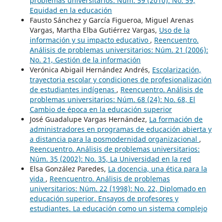
problemas universitarios: Núm. 59 (2010): No. 59,
Equidad en la educación
Fausto Sánchez y García Figueroa, Miguel Arenas
Vargas, Martha Elba Gutiérrez Vargas,
Uso de la
información y su impacto educativo
,
Reencuentro.
Análisis de problemas universitarios: Núm. 21 (2006):
No. 21, Gestión de la información
Verónica Abigail Hernández Andrés,
Escolarización,
trayectoria escolar y condiciones de profesionalización
de estudiantes indígenas
,
Reencuentro. Análisis de
problemas universitarios: Núm. 68 (24): No. 68, El
Cambio de época en la educación superior
José Guadalupe Vargas Hernández,
La formación de
administradores en programas de educación abierta y
a distancia para la posmodernidad organizacional
,
Reencuentro. Análisis de problemas universitarios:
Núm. 35 (2002): No. 35, La Universidad en la red
Elsa González Paredes,
La docencia, una ética para la
vida
,
Reencuentro. Análisis de problemas
universitarios: Núm. 22 (1998): No. 22, Diplomado en
educación superior. Ensayos de profesores y
estudiantes. La educación como un sistema complejo