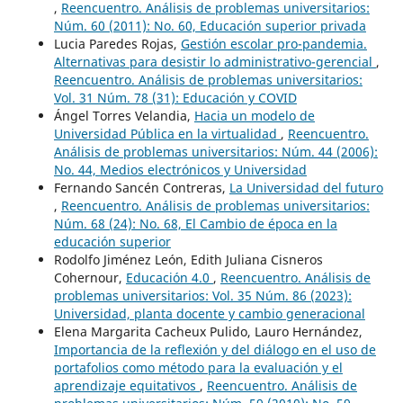
,
Reencuentro. Análisis de problemas universitarios:
Núm. 60 (2011): No. 60, Educación superior privada
Lucia Paredes Rojas,
Gestión escolar pro-pandemia.
Alternativas para desistir lo administrativo-gerencial
,
Reencuentro. Análisis de problemas universitarios:
Vol. 31 Núm. 78 (31): Educación y COVID
Ángel Torres Velandia,
Hacia un modelo de
Universidad Pública en la virtualidad
,
Reencuentro.
Análisis de problemas universitarios: Núm. 44 (2006):
No. 44, Medios electrónicos y Universidad
Fernando Sancén Contreras,
La Universidad del futuro
,
Reencuentro. Análisis de problemas universitarios:
Núm. 68 (24): No. 68, El Cambio de época en la
educación superior
Rodolfo Jiménez León, Edith Juliana Cisneros
Cohernour,
Educación 4.0
,
Reencuentro. Análisis de
problemas universitarios: Vol. 35 Núm. 86 (2023):
Universidad, planta docente y cambio generacional
Elena Margarita Cacheux Pulido, Lauro Hernández,
Importancia de la reflexión y del diálogo en el uso de
portafolios como método para la evaluación y el
aprendizaje equitativos
,
Reencuentro. Análisis de