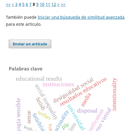
<<
<
3
4
5
6
7
8
9
10
11
12
>
>>
También puede
Iniciar una búsqueda de similitud avanzada
para este artículo.
Enviar un artículo
Palabras clave
resultados educativos
educational results
desigualdad social
intentionality
instituciones
social inequality
media
fetish
pedagogía sensible
universidad
entorno virtual
reification
disposal
racionality
weber
sense
fetichismo
ple
lms
web 3.0
marx