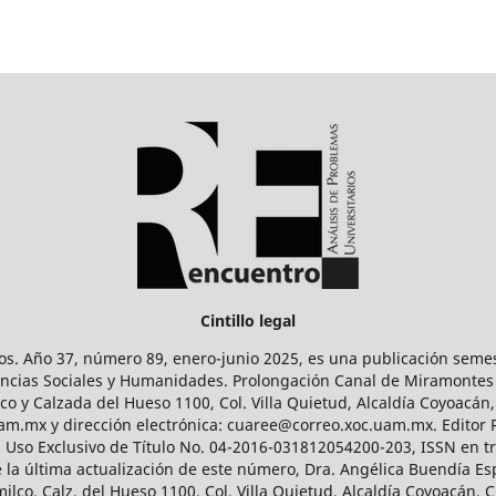
Cintillo legal
os. Año 37, número 89, enero-junio 2025, es una publicación sem
Ciencias Sociales y Humanidades. Prolongación Canal de Miramontes
ico y Calzada del Hueso 1100, Col. Villa Quietud, Alcaldía Coyoacán,
uam.mx y dirección electrónica: cuaree@correo.xoc.uam.mx. Editor
l Uso Exclusivo de Título No. 04-2016-031812054200-203, ISSN en tr
 última actualización de este número, Dra. Angélica Buendía Esp
o, Calz. del Hueso 1100, Col. Villa Quietud, Alcaldía Coyoacán, C