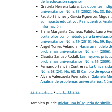
de la educación superior
Graciela Herrera Labra,
Los docentes indíg
universitarios: Núm. 33 (2002): No. 33, E
Fausto Sánchez y García Figueroa, Miguel
su impacto educativo
,
Reencuentro. Anális
información
Elena Margarita Cacheux Pulido, Lauro H
portafolios como método para la evaluació
universitarios: Núm. 59 (2010): No. 59, Eq
Ángel Torres Velandia,
Hacia un modelo de
problemas universitarios: Núm. 44 (2006):
Claudia Santizo Rodall,
Las mejores prácti
problemas universitarios: Núm. 55 (2009):
Fernando Sancén Contreras,
La Universida
Núm. 68 (24): No. 68, El Cambio de época 
Álvaro Valenzuela Fuenzalida,
Gabriela Mi
Análisis de problemas universitarios: Núm.
<<
<
2
3
4
5
6
7
8
9
10
11
>
>>
También puede
Iniciar una búsqueda de simili