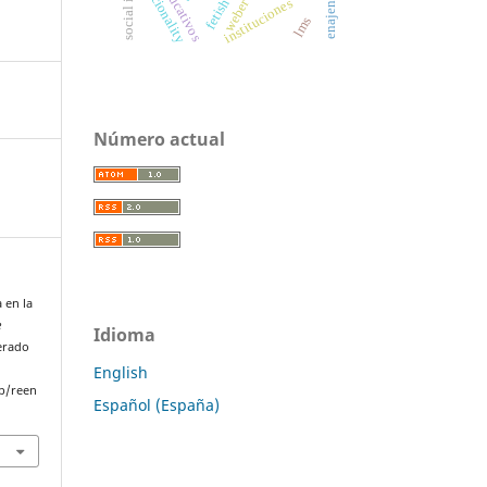
enajenación
racionality
instituciones
weber
fetish
lms
Número actual
 en la
e
Idioma
perado
English
p/reen
Español (España)