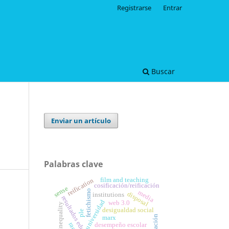
Registrarse
Entrar
Buscar
Enviar un artículo
Palabras clave
film and teaching
reification
cosificación/reificación
sense
fetichismo
media
disposal
institutions
resultados educativos
universidad
web 3.0
social inequality
desigualdad social
ple
marx
desempeño escolar