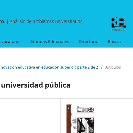
nvocatorias
Normas Editoriales
Directorio
Buscar
nnovación educativa en educación superior: parte 2 de 2
/
Artículos
 universidad pública