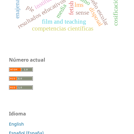
desempeño escolar
enajenación
resultados educativos
fetish
lms
media
ple
disposal
sense
film and teaching
competencias científicas
Número actual
Idioma
English
Español (España)