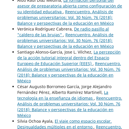
Aldo Raúl Díaz Medina,
La formación personal del
asesor de preparatoria abierta como configuración de
su identidad educativa
,
Reencuentro. Análisis de
problemas universitarios: Vol. 30 Núm. 76 (2018):
Balance y perspectivas de la educación en México
Verónica Rodríguez Cabrera,
De radio pasillo al
"caldero de las brujas"
,
Reencuentro. Análisis de
problemas universitarios: Vol. 30 Núm. 76 (2018):
Balance y perspectivas de la educación en México
Santiago Alonso-García, Jose L. Vilchez,
La percepción
de la acción tutorial integral dentro del Espacio
Europeo de Educación Superior (EEES)
,
Reencuentro.
Análisis de problemas universitarios: Vol. 30 Núm. 76
(2018): Balance y perspectivas de la educación en
México
César Augusto Borromeo García, Jorge Alejandro
Fernández Pérez, Alberto Ramírez Martinell,
La
tecnología en la enseñanza de idiomas
,
Reencuentro.
Análisis de problemas universitarios: Vol. 30 Núm. 76
(2018): Balance y perspectivas de la educación en
México
Silvia Ochoa Ayala,
El viaje como espacio escolar.
Desigualdades múltiples en el entorno
,
Reencuentro.