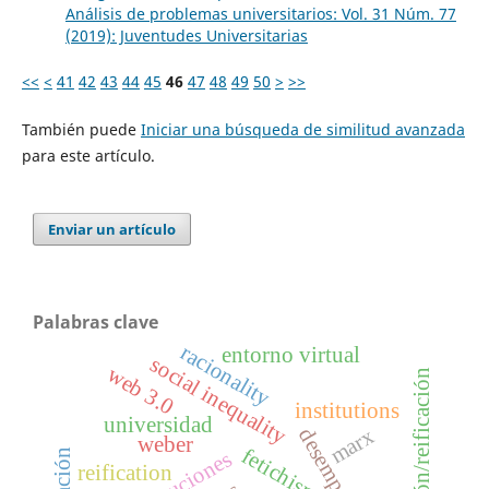
Análisis de problemas universitarios: Vol. 31 Núm. 77
(2019): Juventudes Universitarias
<<
<
41
42
43
44
45
46
47
48
49
50
>
>>
También puede
Iniciar una búsqueda de similitud avanzada
para este artículo.
Enviar un artículo
Palabras clave
racionality
entorno virtual
social inequality
web 3.0
cosificación/reificación
institutions
universidad
marx
weber
fetichismo
instituciones
reification