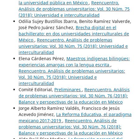
la universidad pública en México
,
Reencuentro.
Análisis de problemas universitarios: Vol. 30 Núm. 75
(2018): Universidad e interculturalidad
Odilia Sujey Bustillos Ibarra, Benito Ramírez Valverde,
José Pedro Juárez Sánchez,
Brecha digital en el
bachillerato: en dos universidades interculturales de
México
,
Reencuentro. Análisis de problemas
universitarios: Vol. 30 Núm. 75 (2018): Universidad e
interculturalidad
Elena Cárdenas Pérez,
Maestros indígenas bilingües:
experiencias amargas con la lengua escrita
,
Reencuentro. Análisis de problemas universitarios:
Vol. 30 Núm. 75 (2018): Universidad e
interculturalidad
Comité Editorial,
Preliminares
,
Reencuentro. Análisis
de problemas universitarios: Vol. 30 Núm. 76 (2018):
Balance y perspectivas de la educación en México
Jorge Alberto Ramírez Valdés, Francisco de Jesús
Acevedo Jiménez,
La Reforma Educativa, el paradigma
mexicano 2017-2019
,
Reencuentro. Análisis de
problemas universitarios: Vol. 30 Núm. 76 (2018):
Balance y perspectivas de la educación en México