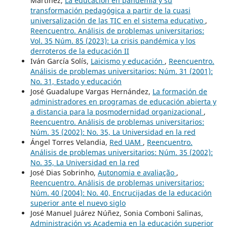
Martínez,
La educación en pandemia y su
transformación pedagógica a partir de la cuasi
universalización de las TIC en el sistema educativo
,
Reencuentro. Análisis de problemas universitarios:
Vol. 35 Núm. 85 (2023): La crisis pandémica y los
derroteros de la educación II
Iván García Solís,
Laicismo y educación
,
Reencuentro.
Análisis de problemas universitarios: Núm. 31 (2001):
No. 31, Estado y educación
José Guadalupe Vargas Hernández,
La formación de
administradores en programas de educación abierta y
a distancia para la posmodernidad organizacional
,
Reencuentro. Análisis de problemas universitarios:
Núm. 35 (2002): No. 35, La Universidad en la red
Ángel Torres Velandia,
Red UAM
,
Reencuentro.
Análisis de problemas universitarios: Núm. 35 (2002):
No. 35, La Universidad en la red
José Dias Sobrinho,
Autonomia e avaliação
,
Reencuentro. Análisis de problemas universitarios:
Núm. 40 (2004): No. 40, Encrucijadas de la educación
superior ante el nuevo siglo
José Manuel Juárez Núñez, Sonia Comboni Salinas,
Administración vs Academia en la educación superior