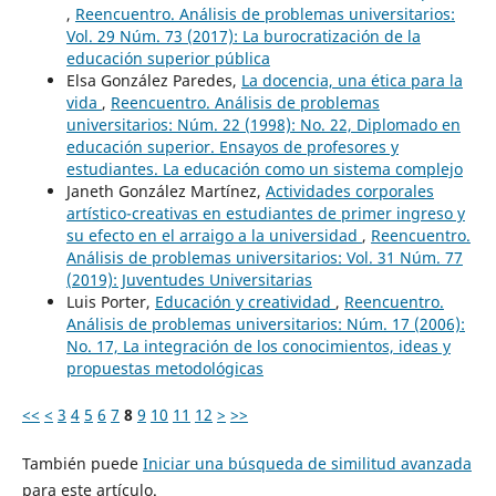
,
Reencuentro. Análisis de problemas universitarios:
Vol. 29 Núm. 73 (2017): La burocratización de la
educación superior pública
Elsa González Paredes,
La docencia, una ética para la
vida
,
Reencuentro. Análisis de problemas
universitarios: Núm. 22 (1998): No. 22, Diplomado en
educación superior. Ensayos de profesores y
estudiantes. La educación como un sistema complejo
Janeth González Martínez,
Actividades corporales
artístico-creativas en estudiantes de primer ingreso y
su efecto en el arraigo a la universidad
,
Reencuentro.
Análisis de problemas universitarios: Vol. 31 Núm. 77
(2019): Juventudes Universitarias
Luis Porter,
Educación y creatividad
,
Reencuentro.
Análisis de problemas universitarios: Núm. 17 (2006):
No. 17, La integración de los conocimientos, ideas y
propuestas metodológicas
<<
<
3
4
5
6
7
8
9
10
11
12
>
>>
También puede
Iniciar una búsqueda de similitud avanzada
para este artículo.