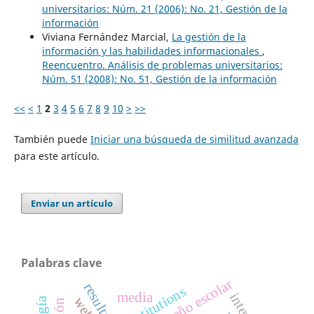
universitarios: Núm. 21 (2006): No. 21, Gestión de la
información
Viviana Fernández Marcial,
La gestión de la
información y las habilidades informacionales
,
Reencuentro. Análisis de problemas universitarios:
Núm. 51 (2008): No. 51, Gestión de la información
<<
<
1
2
3
4
5
6
7
8
9
10
>
>>
También puede
Iniciar una búsqueda de similitud avanzada
para este artículo.
Enviar un artículo
Palabras clave
desempeño escolar
institutions
media