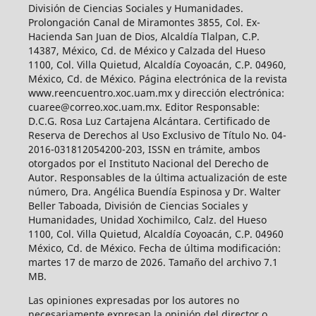
División de Ciencias Sociales y Humanidades.
Prolongación Canal de Miramontes 3855, Col. Ex-
Hacienda San Juan de Dios, Alcaldía Tlalpan, C.P.
14387, México, Cd. de México y Calzada del Hueso
1100, Col. Villa Quietud, Alcaldía Coyoacán, C.P. 04960,
México, Cd. de México. Página electrónica de la revista
www.reencuentro.xoc.uam.mx y dirección electrónica:
cuaree@correo.xoc.uam.mx. Editor Responsable:
D.C.G. Rosa Luz Cartajena Alcántara. Certificado de
Reserva de Derechos al Uso Exclusivo de Título No. 04-
2016-031812054200-203, ISSN en trámite, ambos
otorgados por el Instituto Nacional del Derecho de
Autor. Responsables de la última actualización de este
número, Dra. Angélica Buendía Espinosa y Dr. Walter
Beller Taboada, División de Ciencias Sociales y
Humanidades, Unidad Xochimilco, Calz. del Hueso
1100, Col. Villa Quietud, Alcaldía Coyoacán, C.P. 04960
México, Cd. de México. Fecha de última modificación:
martes 17 de marzo de 2026. Tamaño del archivo 7.1
MB.
Las opiniones expresadas por los autores no
necesariamente expresan la opinión del director o