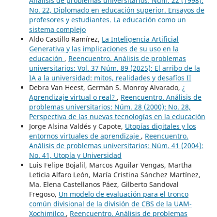
Análisis de problemas universitarios: Núm. 22 (1998):
No. 22, Diplomado en educación superior. Ensayos de
profesores y estudiantes. La educación como un
sistema complejo
Aldo Castillo Ramírez,
La Inteligencia Artificial
Generativa y las implicaciones de su uso en la
educación
,
Reencuentro. Análisis de problemas
universitarios: Vol. 37 Núm. 89 (2025): El arribo de la
IA a la universidad: mitos, realidades y desafíos II
Debra Van Heest, Germán S. Monroy Alvarado,
¿
Aprendizaje virtual o real?
,
Reencuentro. Análisis de
problemas universitarios: Núm. 28 (2000): No. 28,
Perspectiva de las nuevas tecnologías en la educación
Jorge Alsina Valdés y Capote,
Utopías digitales y los
entornos virtuales de aprendizaje
,
Reencuentro.
Análisis de problemas universitarios: Núm. 41 (2004):
No. 41, Utopía y Universidad
Luis Felipe Bojalil, Marcos Aguilar Vengas, Martha
Leticia Alfaro León, María Cristina Sánchez Martínez,
Ma. Elena Castellanos Páez, Gilberto Sandoval
Fregoso,
Un modelo de evaluación para el tronco
común divisional de la división de CBS de la UAM-
Xochimilco
,
Reencuentro. Análisis de problemas