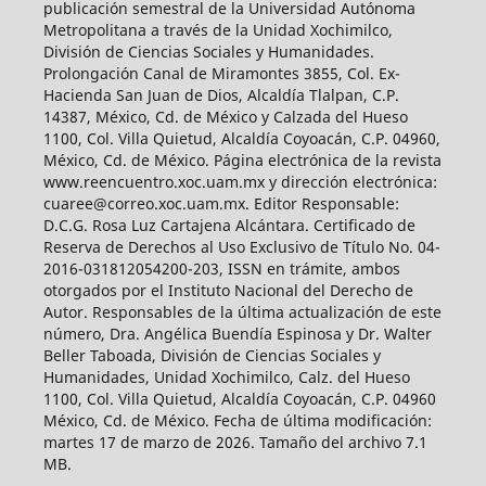
publicación semestral de la Universidad Autónoma
Metropolitana a través de la Unidad Xochimilco,
División de Ciencias Sociales y Humanidades.
Prolongación Canal de Miramontes 3855, Col. Ex-
Hacienda San Juan de Dios, Alcaldía Tlalpan, C.P.
14387, México, Cd. de México y Calzada del Hueso
1100, Col. Villa Quietud, Alcaldía Coyoacán, C.P. 04960,
México, Cd. de México. Página electrónica de la revista
www.reencuentro.xoc.uam.mx y dirección electrónica:
cuaree@correo.xoc.uam.mx. Editor Responsable:
D.C.G. Rosa Luz Cartajena Alcántara. Certificado de
Reserva de Derechos al Uso Exclusivo de Título No. 04-
2016-031812054200-203, ISSN en trámite, ambos
otorgados por el Instituto Nacional del Derecho de
Autor. Responsables de la última actualización de este
número, Dra. Angélica Buendía Espinosa y Dr. Walter
Beller Taboada, División de Ciencias Sociales y
Humanidades, Unidad Xochimilco, Calz. del Hueso
1100, Col. Villa Quietud, Alcaldía Coyoacán, C.P. 04960
México, Cd. de México. Fecha de última modificación:
martes 17 de marzo de 2026. Tamaño del archivo 7.1
MB.