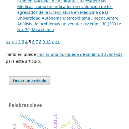
Examen Nacional de Aspirantes a Residencias
Médicas, como un indicador de evaluación de los
egresados de la Licenciatura en Medicina de la
Universidad Autónoma Metropolitana
,
Reencuentro.
Análisis de problemas universitarios: Núm. 30 (2001):
No. 30, Miscelanea
<<
<
1
2
3
4
5
6
7
8
9
10
>
>>
También puede
Iniciar una búsqueda de similitud avanzada
para este artículo.
Enviar un artículo
Palabras clave
intentionality
reification
institutions
sense