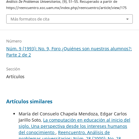
Análisis De Problemas Universitarios
, (9), 51–55. Recuperado a partir de
https://reencuentro.xoc.uam.mx/index.php/reencuentro/article/view/175
Más formatos de cita
Número
Núm. 9 (1993): No. 9, Foro ¿Quiénes son nuestros alumnos?:
Parte 2 de 2
Sección
Artículos
Artículos similares
María del Consuelo Chapela Mendoza, Edgar Carlos
Jarillo Soto,
La computación en educación al inicio del
siglo. Una perspectiva desde los intereses humanos
del conocimiento
,
Reencuentro. Análisis de
problemas universitarios: Núm. 28 (2000): No. 28,