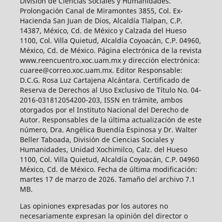
División de Ciencias Sociales y Humanidades.
Prolongación Canal de Miramontes 3855, Col. Ex-
Hacienda San Juan de Dios, Alcaldía Tlalpan, C.P.
14387, México, Cd. de México y Calzada del Hueso
1100, Col. Villa Quietud, Alcaldía Coyoacán, C.P. 04960,
México, Cd. de México. Página electrónica de la revista
www.reencuentro.xoc.uam.mx y dirección electrónica:
cuaree@correo.xoc.uam.mx. Editor Responsable:
D.C.G. Rosa Luz Cartajena Alcántara. Certificado de
Reserva de Derechos al Uso Exclusivo de Título No. 04-
2016-031812054200-203, ISSN en trámite, ambos
otorgados por el Instituto Nacional del Derecho de
Autor. Responsables de la última actualización de este
número, Dra. Angélica Buendía Espinosa y Dr. Walter
Beller Taboada, División de Ciencias Sociales y
Humanidades, Unidad Xochimilco, Calz. del Hueso
1100, Col. Villa Quietud, Alcaldía Coyoacán, C.P. 04960
México, Cd. de México. Fecha de última modificación:
martes 17 de marzo de 2026. Tamaño del archivo 7.1
MB.
Las opiniones expresadas por los autores no
necesariamente expresan la opinión del director o