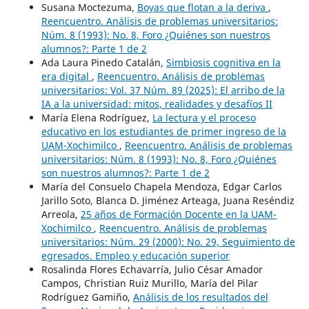
Susana Moctezuma,
Boyas que flotan a la deriva
,
Reencuentro. Análisis de problemas universitarios:
Núm. 8 (1993): No. 8, Foro ¿Quiénes son nuestros
alumnos?: Parte 1 de 2
Ada Laura Pinedo Catalán,
Simbiosis cognitiva en la
era digital
,
Reencuentro. Análisis de problemas
universitarios: Vol. 37 Núm. 89 (2025): El arribo de la
IA a la universidad: mitos, realidades y desafíos II
María Elena Rodríguez,
La lectura y el proceso
educativo en los estudiantes de primer ingreso de la
UAM-Xochimilco
,
Reencuentro. Análisis de problemas
universitarios: Núm. 8 (1993): No. 8, Foro ¿Quiénes
son nuestros alumnos?: Parte 1 de 2
María del Consuelo Chapela Mendoza, Edgar Carlos
Jarillo Soto, Blanca D. Jiménez Arteaga, Juana Reséndiz
Arreola,
25 años de Formación Docente en la UAM-
Xochimilco
,
Reencuentro. Análisis de problemas
universitarios: Núm. 29 (2000): No. 29, Seguimiento de
egresados. Empleo y educación superior
Rosalinda Flores Echavarría, Julio César Amador
Campos, Christian Ruiz Murillo, María del Pilar
Rodríguez Gamiño,
Análisis de los resultados del