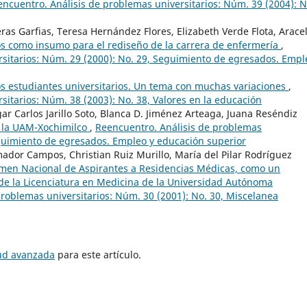
ncuentro. Análisis de problemas universitarios: Núm. 39 (2004): N
ras Garfias, Teresa Hernández Flores, Elizabeth Verde Flota, Aracel
s como insumo para el rediseño de la carrera de enfermería
,
sitarios: Núm. 29 (2000): No. 29, Seguimiento de egresados. Empl
os estudiantes universitarios. Un tema con muchas variaciones
,
sitarios: Núm. 38 (2003): No. 38, Valores en la educación
 Carlos Jarillo Soto, Blanca D. Jiménez Arteaga, Juana Reséndiz
 la UAM-Xochimilco
,
Reencuentro. Análisis de problemas
eguimiento de egresados. Empleo y educación superior
mador Campos, Christian Ruiz Murillo, María del Pilar Rodríguez
xamen Nacional de Aspirantes a Residencias Médicas, como un
 de la Licenciatura en Medicina de la Universidad Autónoma
roblemas universitarios: Núm. 30 (2001): No. 30, Miscelanea
tud avanzada
para este artículo.