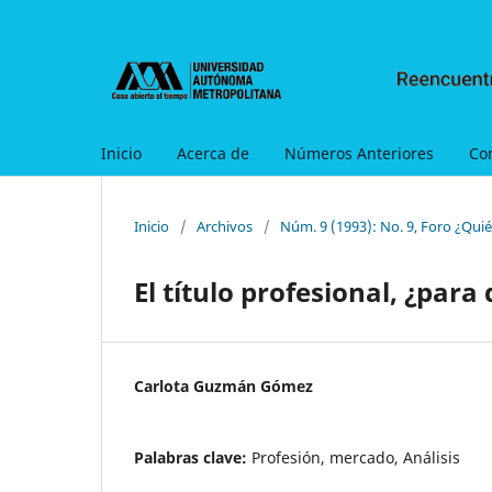
Inicio
Acerca de
Números Anteriores
Co
Inicio
/
Archivos
/
Núm. 9 (1993): No. 9, Foro ¿Qui
El título profesional, ¿para
Carlota Guzmán Gómez
Palabras clave:
Profesión, mercado, Análisis