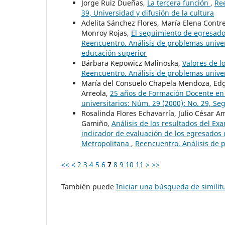
Jorge Ruiz Dueñas,
La tercera función
,
Ree
39, Universidad y difusión de la cultura
Adelita Sánchez Flores, María Elena Contre
Monroy Rojas,
El seguimiento de egresado
Reencuentro. Análisis de problemas univer
educación superior
Bárbara Kepowicz Malinoska,
Valores de l
Reencuentro. Análisis de problemas univer
María del Consuelo Chapela Mendoza, Edgar
Arreola,
25 años de Formación Docente en
universitarios: Núm. 29 (2000): No. 29, S
Rosalinda Flores Echavarría, Julio César A
Gamiño,
Análisis de los resultados del E
indicador de evaluación de los egresados
Metropolitana
,
Reencuentro. Análisis de p
<<
<
2
3
4
5
6
7
8
9
10
11
>
>>
También puede
Iniciar una búsqueda de simili