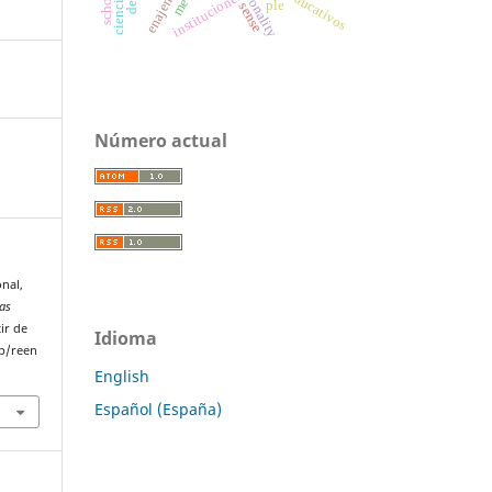
enajenación
racionality
instituciones
ple
sense
Número actual
onal,
mas
ir de
Idioma
p/reen
English
Español (España)