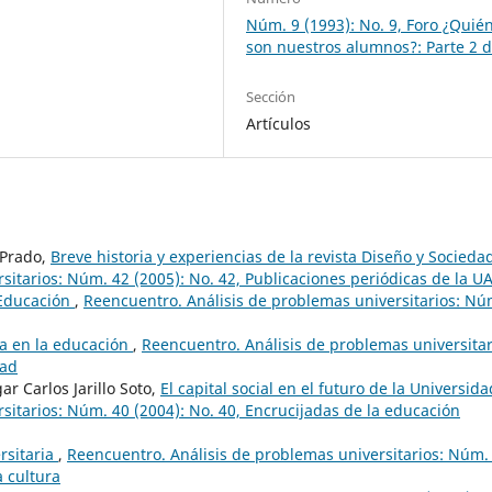
Núm. 9 (1993): No. 9, Foro ¿Quié
son nuestros alumnos?: Parte 2 d
Sección
Artículos
 Prado,
Breve historia y experiencias de la revista Diseño y Socied
sitarios: Núm. 42 (2005): No. 42, Publicaciones periódicas de la 
 Educación
,
Reencuentro. Análisis de problemas universitarios: Nú
ía en la educación
,
Reencuentro. Análisis de problemas universitar
dad
 Carlos Jarillo Soto,
El capital social en el futuro de la Universid
sitarios: Núm. 40 (2004): No. 40, Encrucijadas de la educación
ersitaria
,
Reencuentro. Análisis de problemas universitarios: Núm.
a cultura