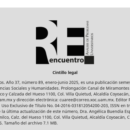
Cintillo legal
os. Año 37, número 89, enero-junio 2025, es una publicación sem
Ciencias Sociales y Humanidades. Prolongación Canal de Miramontes
ico y Calzada del Hueso 1100, Col. Villa Quietud, Alcaldía Coyoacán,
uam.mx y dirección electrónica: cuaree@correo.xoc.uam.mx. Editor
l Uso Exclusivo de Título No. 04-2016-031812054200-203, ISSN en tr
 última actualización de este número, Dra. Angélica Buendía Esp
o, Calz. del Hueso 1100, Col. Villa Quietud, Alcaldía Coyoacán, C
. Tamaño del archivo 7.1 MB.