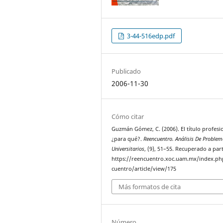
3-44-516edp.pdf
Publicado
2006-11-30
Cómo citar
Guzmán Gómez, C. (2006). El título profesi
¿para qué?.
Reencuentro. Análisis De Proble
Universitarios
, (9), 51–55. Recuperado a part
https://reencuentro.xoc.uam.mx/index.ph
cuentro/article/view/175
Más formatos de cita
Número