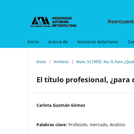
Inicio
Acerca de
Números Anteriores
Co
Inicio
/
Archivos
/
Núm. 9 (1993): No. 9, Foro ¿Qui
El título profesional, ¿para
Carlota Guzmán Gómez
Palabras clave:
Profesión, mercado, Análisis