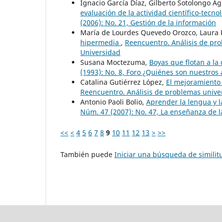
Ignacio García Díaz, Gilberto Sotolongo A
evaluación de la actividad científico-tecno
(2006): No. 21, Gestión de la información
María de Lourdes Quevedo Orozco, Laura 
hipermedia
,
Reencuentro. Análisis de pro
Universidad
Susana Moctezuma,
Boyas que flotan a la
(1993): No. 8, Foro ¿Quiénes son nuestros
Catalina Gutiérrez López,
El mejoramiento 
Reencuentro. Análisis de problemas univers
Antonio Paoli Bolio,
Aprender la lengua y la
Núm. 47 (2007): No. 47, La enseñanza de 
<<
<
4
5
6
7
8
9
10
11
12
13
>
>>
También puede
Iniciar una búsqueda de simili