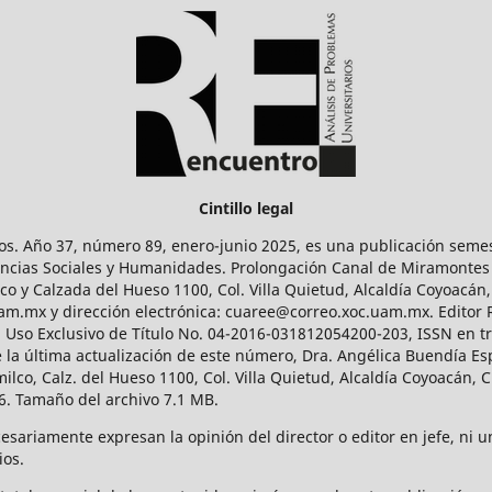
Cintillo legal
os. Año 37, número 89, enero-junio 2025, es una publicación sem
Ciencias Sociales y Humanidades. Prolongación Canal de Miramontes
ico y Calzada del Hueso 1100, Col. Villa Quietud, Alcaldía Coyoacán,
uam.mx y dirección electrónica: cuaree@correo.xoc.uam.mx. Editor
l Uso Exclusivo de Título No. 04-2016-031812054200-203, ISSN en tr
 última actualización de este número, Dra. Angélica Buendía Esp
o, Calz. del Hueso 1100, Col. Villa Quietud, Alcaldía Coyoacán, C
. Tamaño del archivo 7.1 MB.
ariamente expresan la opinión del director o editor en jefe, ni una
ios.