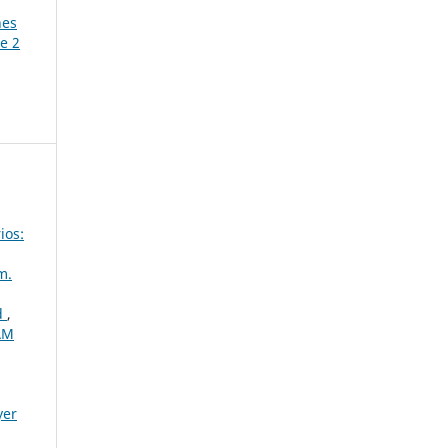
nes
e 2
ios:
m.
ad
,
UAM
yer