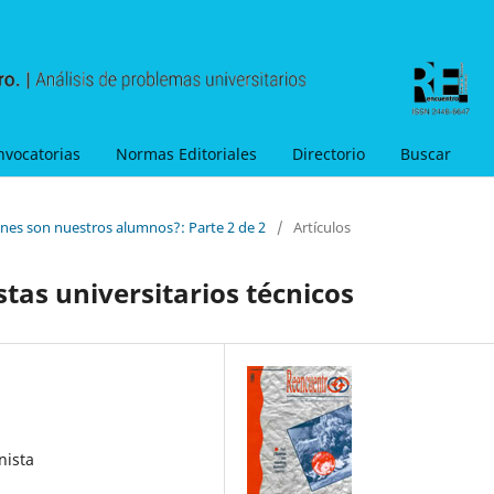
nvocatorias
Normas Editoriales
Directorio
Buscar
énes son nuestros alumnos?: Parte 2 de 2
/
Artículos
tas universitarios técnicos
nista