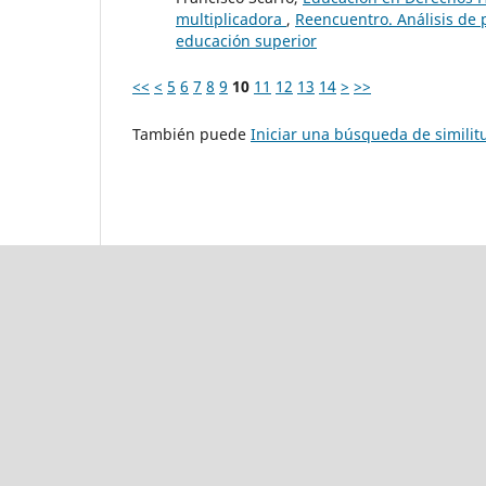
multiplicadora
,
Reencuentro. Análisis de 
educación superior
<<
<
5
6
7
8
9
10
11
12
13
14
>
>>
También puede
Iniciar una búsqueda de simili