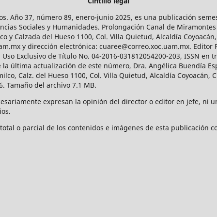
Cintillo legal
os. Año 37, número 89, enero-junio 2025, es una publicación sem
Ciencias Sociales y Humanidades. Prolongación Canal de Miramontes
ico y Calzada del Hueso 1100, Col. Villa Quietud, Alcaldía Coyoacán,
uam.mx y dirección electrónica: cuaree@correo.xoc.uam.mx. Editor
l Uso Exclusivo de Título No. 04-2016-031812054200-203, ISSN en tr
 última actualización de este número, Dra. Angélica Buendía Esp
o, Calz. del Hueso 1100, Col. Villa Quietud, Alcaldía Coyoacán, C
. Tamaño del archivo 7.1 MB.
ariamente expresan la opinión del director o editor en jefe, ni una
ios.
tal o parcial de los contenidos e imágenes de esta publicación con