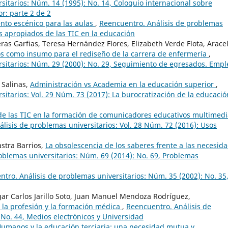
sitarios: Núm. 14 (1995): No. 14, Coloquio internacional sobre
r: parte 2 de 2
nto escénico para las aulas
,
Reencuentro. Análisis de problemas
os apropiados de las TIC en la educación
ras Garfias, Teresa Hernández Flores, Elizabeth Verde Flota, Aracel
s como insumo para el rediseño de la carrera de enfermería
,
sitarios: Núm. 29 (2000): No. 29, Seguimiento de egresados. Empl
 Salinas,
Administración vs Academia en la educación superior
,
itarios: Vol. 29 Núm. 73 (2017): La burocratización de la educació
e las TIC en la formación de comunicadores educativos multimedi
lisis de problemas universitarios: Vol. 28 Núm. 72 (2016): Usos
stra Barrios,
La obsolescencia de los saberes frente a las necesid
oblemas universitarios: Núm. 69 (2014): No. 69, Problemas
tro. Análisis de problemas universitarios: Núm. 35 (2002): No. 35,
r Carlos Jarillo Soto, Juan Manuel Mendoza Rodríguez,
 la profesión y la formación médica
,
Reencuentro. Análisis de
 No. 44, Medios electrónicos y Universidad
umanos y la educación terciaria: una necesidad mutua y