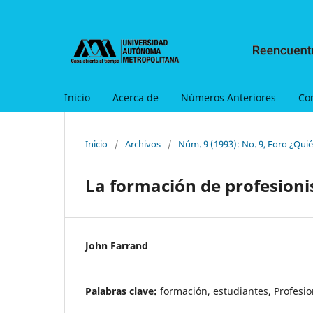
Inicio
Acerca de
Números Anteriores
Co
Inicio
/
Archivos
/
Núm. 9 (1993): No. 9, Foro ¿Qui
La formación de profesionis
John Farrand
Palabras clave:
formación, estudiantes, Profesio