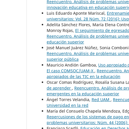
Reencuentro. Análisis de problemas univer
innovación educativa en educación superio
Luis Eduardo Aponte Mariscal,
Entrenamie
universitarios: Vol. 28 Núm. 72 (2016): Us
Adelita Sánchez Flores, María Elena Contre
Monroy Rojas,
El seguimiento de egresado
Reencuentro. Análisis de problemas univer
educación superior
José Manuel Juárez Núñez, Sonia Comboni
Reencuentro. Análisis de problemas univers
superior pública
Mauricio Andión Gamboa,
Uso apropiado d
El caso COMSOC/UAM-X
,
Reencuentro. Aná
apropiados de las TIC en la educación
Oscar Comas Rodríguez, Rosalía Susana La
de aprender
,
Reencuentro. Análisis de pr
emergentes en la educación superior
Ángel Torres Velandia,
Red UAM
,
Reencuen
Universidad en la red
María del Consuelo Chapela Mendoza, Edga
Repercusiones de los sistemas de pago en
problemas universitarios: Núm. 44 (2006):
Francisco Scarfó,
Educación en Derechos H