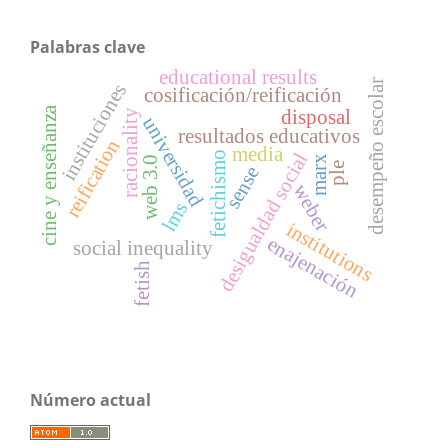
Palabras clave
educational results
desempeño escolar
instituciones
cosificación/reificación
cine y enseñanza
disposal
racionality
universidad
resultados educativos
reification
media
fetichismo
desigualdad social
marx
web 3.0
ple
sense
weber
lms
institutions
enajenación
social inequality
fetish
Número actual