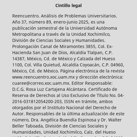
Cintillo legal
Reencuentro. Análisis de Problemas Universitarios.
Año 37, número 89, enero-junio 2025, es una
publicación semestral de la Universidad Autónoma
Metropolitana a través de la Unidad Xochimilco,
División de Ciencias Sociales y Humanidades.
Prolongación Canal de Miramontes 3855, Col. Ex-
Hacienda San Juan de Dios, Alcaldía Tlalpan, C.P.
14387, México, Cd. de México y Calzada del Hueso
1100, Col. Villa Quietud, Alcaldía Coyoacán, C.P. 04960,
México, Cd. de México. Página electrónica de la revista
www.reencuentro.xoc.uam.mx y dirección electrónica:
cuaree@correo.xoc.uam.mx. Editor Responsable:
D.C.G. Rosa Luz Cartajena Alcántara. Certificado de
Reserva de Derechos al Uso Exclusivo de Título No. 04-
2016-031812054200-203, ISSN en trámite, ambos
otorgados por el Instituto Nacional del Derecho de
Autor. Responsables de la última actualización de este
número, Dra. Angélica Buendía Espinosa y Dr. Walter
Beller Taboada, División de Ciencias Sociales y
Humanidades, Unidad Xochimilco, Calz. del Hueso