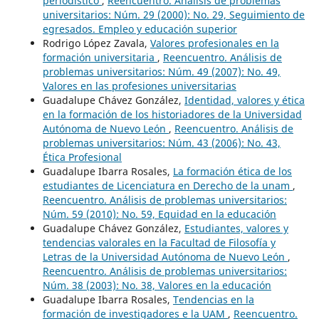
periodístico
,
Reencuentro. Análisis de problemas
universitarios: Núm. 29 (2000): No. 29, Seguimiento de
egresados. Empleo y educación superior
Rodrigo López Zavala,
Valores profesionales en la
formación universitaria
,
Reencuentro. Análisis de
problemas universitarios: Núm. 49 (2007): No. 49,
Valores en las profesiones universitarias
Guadalupe Chávez González,
Identidad, valores y ética
en la formación de los historiadores de la Universidad
Autónoma de Nuevo León
,
Reencuentro. Análisis de
problemas universitarios: Núm. 43 (2006): No. 43,
Ética Profesional
Guadalupe Ibarra Rosales,
La formación ética de los
estudiantes de Licenciatura en Derecho de la unam
,
Reencuentro. Análisis de problemas universitarios:
Núm. 59 (2010): No. 59, Equidad en la educación
Guadalupe Chávez González,
Estudiantes, valores y
tendencias valorales en la Facultad de Filosofía y
Letras de la Universidad Autónoma de Nuevo León
,
Reencuentro. Análisis de problemas universitarios:
Núm. 38 (2003): No. 38, Valores en la educación
Guadalupe Ibarra Rosales,
Tendencias en la
formación de investigadores e la UAM
,
Reencuentro.