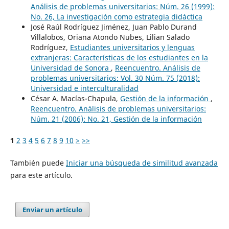
Análisis de problemas universitarios: Núm. 26 (1999):
No. 26, La investigación como estrategia didáctica
José Raúl Rodríguez Jiménez, Juan Pablo Durand
Villalobos, Oriana Atondo Nubes, Lilian Salado
Rodríguez,
Estudiantes universitarios y lenguas
extranjeras: Características de los estudiantes en la
Universidad de Sonora
,
Reencuentro. Análisis de
problemas universitarios: Vol. 30 Núm. 75 (2018):
Universidad e interculturalidad
César A. Macías-Chapula,
Gestión de la información
,
Reencuentro. Análisis de problemas universitarios:
Núm. 21 (2006): No. 21, Gestión de la información
1
2
3
4
5
6
7
8
9
10
>
>>
También puede
Iniciar una búsqueda de similitud avanzada
para este artículo.
Enviar un artículo