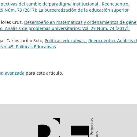
spectivas del cambio de paradigma institucional
,
Reencuentro.
 29 Núm. 73 (2017): La burocratización de la educación superior
Flores Cruz,
Desempeño en matemáticas y ordenamientos de géne
. Análisis de problemas universitarios: Vol. 29 Núm. 74 (2017):
 Carlos Jarillo Soto,
Políticas educativas
,
Reencuentro. Análisis 
No. 45, Políticas Educativas
tud avanzada
para este artículo.