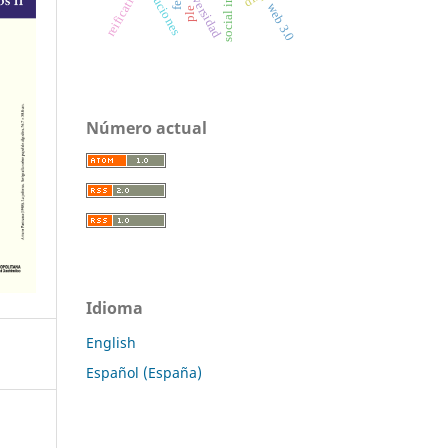
instituciones
universidad
reification
web 3.0
ple
Número actual
Idioma
English
Español (España)