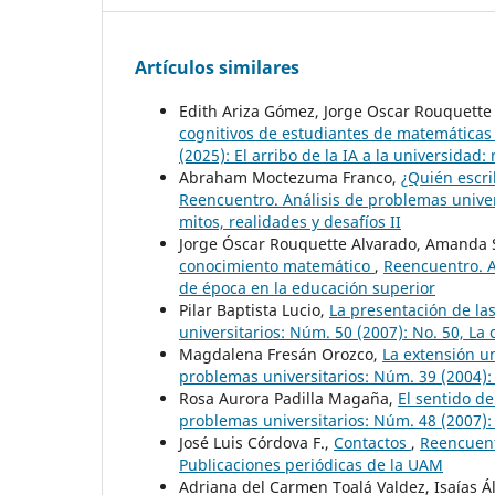
Artículos similares
Edith Ariza Gómez, Jorge Oscar Rouquette
cognitivos de estudiantes de matemática
(2025): El arribo de la IA a la universidad: 
Abraham Moctezuma Franco,
¿Quién escri
Reencuentro. Análisis de problemas universi
mitos, realidades y desafíos II
Jorge Óscar Rouquette Alvarado, Amanda
conocimiento matemático
,
Reencuentro. A
de época en la educación superior
Pilar Baptista Lucio,
La presentación de las
universitarios: Núm. 50 (2007): No. 50, La
Magdalena Fresán Orozco,
La extensión un
problemas universitarios: Núm. 39 (2004): 
Rosa Aurora Padilla Magaña,
El sentido d
problemas universitarios: Núm. 48 (2007): 
José Luis Córdova F.,
Contactos
,
Reencuent
Publicaciones periódicas de la UAM
Adriana del Carmen Toalá Valdez, Isaías Á