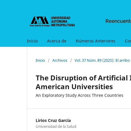
Inicio
Acerca de
Números Anteriores
Co
Inicio
/
Archivos
/
Vol. 37 Núm. 89 (2025): El arribo 
The Disruption of Artificia
American Universities
An Exploratory Study Across Three Countries
Lirios Cruz García
Universidad de la Salud