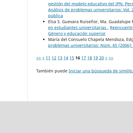
gestión del modelo educativo del IPN. Per
Análisis de problemas universitarios: Vol.
pública
Elsa S. Guevara Ruiseñor, Ma. Guadalupe 
en estudiantes universitarias
,
Reencuentro
Género y educación superior
María del Consuelo Chapela Mendoza, Edgar
problemas universitarios: Núm. 45 (2006): 
<<
<
11
12
13
14
15
16
17
18
19
20
>
>>
También puede
Iniciar una búsqueda de simili