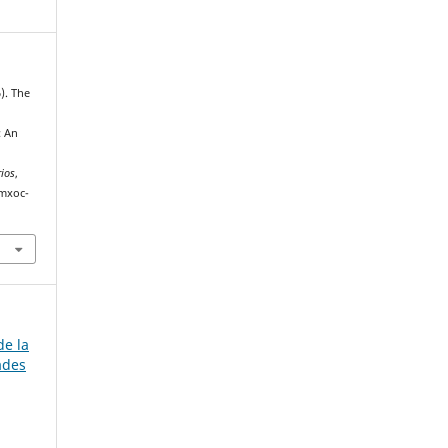
6). The
: An
rios
,
amxoc-
de la
ades