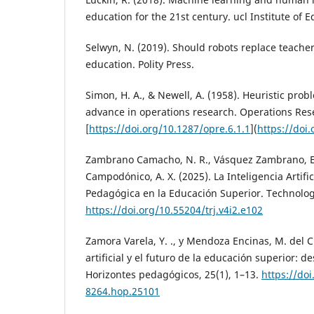
education for the 21st century. ucl Institute of 
Selwyn, N. (2019). Should robots replace teacher
education. Polity Press.
Simon, H. A., & Newell, A. (1958). Heuristic prob
advance in operations research. Operations Rese
[
https://doi.org/10.1287/opre.6.1.1
](
https://doi
Zambrano Camacho, N. R., Vásquez Zambrano, E.
Campodónico, A. X. (2025). La Inteligencia Artif
Pedagógica en la Educación Superior. Technology
https://doi.org/10.55204/trj.v4i2.e102
Zamora Varela, Y. ., y Mendoza Encinas, M. del C.
artificial y el futuro de la educación superior: d
Horizontes pedagógicos, 25(1), 1–13.
https://do
8264.hop.25101