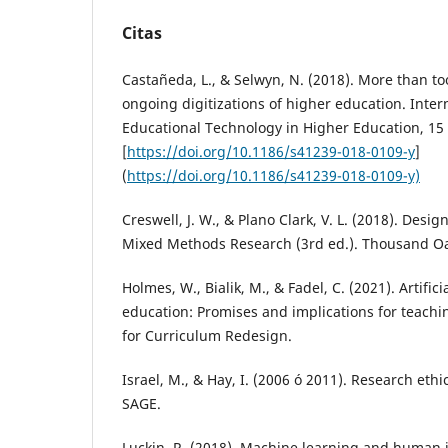
Citas
Castañeda, L., & Selwyn, N. (2018). More than to
ongoing digitizations of higher education. Intern
Educational Technology in Higher Education, 15 
[
https://doi.org/10.1186/s41239-018-0109-y
]
(
https://doi.org/10.1186/s41239-018-0109-y)
Creswell, J. W., & Plano Clark, V. L. (2018). Des
Mixed Methods Research (3rd ed.). Thousand Oa
Holmes, W., Bialik, M., & Fadel, C. (2021). Artifici
education: Promises and implications for teachi
for Curriculum Redesign.
Israel, M., & Hay, I. (2006 ó 2011). Research ethic
SAGE.
Luckin, R. (2018). Machine learning and human i