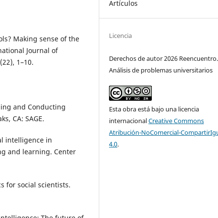
Artículos
Licencia
ols? Making sense of the
ational Journal of
Derechos de autor 2026 Reencuentro
(22), 1–10.
Análisis de problemas universitarios
igning and Conducting
Esta obra está bajo una licencia
ks, CA: SAGE.
internacional
Creative Commons
Atribución-NoComercial-CompartirIg
al intelligence in
4.0
.
ng and learning. Center
s for social scientists.
ntelligence: The future of