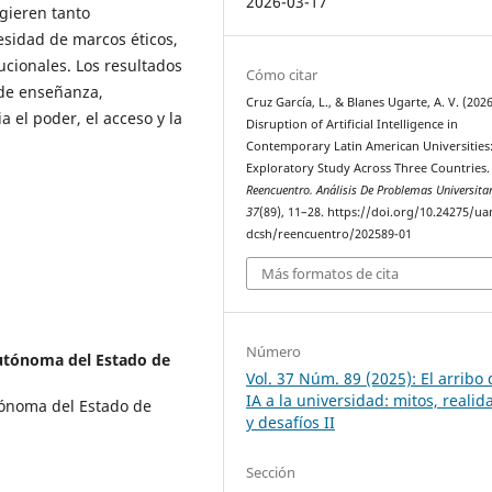
2026-03-17
ugieren tanto
sidad de marcos éticos,
tucionales. Los resultados
Cómo citar
 de enseñanza,
Cruz García, L., & Blanes Ugarte, A. V. (202
 el poder, el acceso y la
Disruption of Artificial Intelligence in
Contemporary Latin American Universities
Exploratory Study Across Three Countries.
Reencuentro. Análisis De Problemas Universita
37
(89), 11–28. https://doi.org/10.24275/u
dcsh/reencuentro/202589-01
Más formatos de cita
Número
utónoma del Estado de
Vol. 37 Núm. 89 (2025): El arribo 
IA a la universidad: mitos, realid
tónoma del Estado de
y desafíos II
Sección