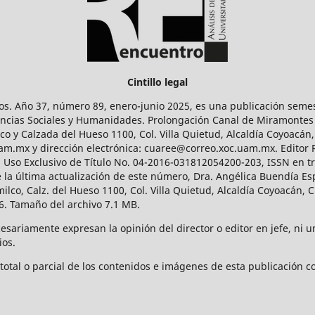
Cintillo legal
os. Año 37, número 89, enero-junio 2025, es una publicación sem
Ciencias Sociales y Humanidades. Prolongación Canal de Miramontes
ico y Calzada del Hueso 1100, Col. Villa Quietud, Alcaldía Coyoacán,
uam.mx y dirección electrónica: cuaree@correo.xoc.uam.mx. Editor
l Uso Exclusivo de Título No. 04-2016-031812054200-203, ISSN en tr
 última actualización de este número, Dra. Angélica Buendía Esp
o, Calz. del Hueso 1100, Col. Villa Quietud, Alcaldía Coyoacán, C
. Tamaño del archivo 7.1 MB.
ariamente expresan la opinión del director o editor en jefe, ni una
ios.
tal o parcial de los contenidos e imágenes de esta publicación con