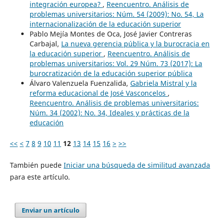
integración europea?
,
Reencuentro. Análisis de
problemas universitarios: Núm. 54 (2009): No. 54, La
internacionalización de la educación superior
Pablo Mejía Montes de Oca, José Javier Contreras
Carbajal,
La nueva gerencia pública y la burocracia en
la educación superior
,
Reencuentro. Análisis de
problemas universitarios: Vol. 29 Núm. 73 (2017): La
burocratización de la educación superior pública
Álvaro Valenzuela Fuenzalida,
Gabriela Mistral y la
reforma educacional de José Vasconcelos
,
Reencuentro. Análisis de problemas universitarios:
Núm. 34 (2002): No. 34, Ideales y prácticas de la
educación
<<
<
7
8
9
10
11
12
13
14
15
16
>
>>
También puede
Iniciar una búsqueda de similitud avanzada
para este artículo.
Enviar un artículo