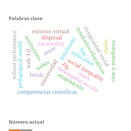
Palabras clave
desigualdad social
resultados educativos
entorno virtual
school performance
institutions
disposal
fetichismo
media
cine y enseñanza
racionality
pedagogical model
sense
lms
web 3.0
reification
social inequality
universidad
weber
ple
desempeño escolar
marx
enajenación
fetish
competencias científicas
Número actual