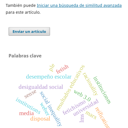
También puede
Iniciar una búsqueda de similitud avanzada
para este artículo.
Enviar un artículo
Palabras clave
ple
fetish
resultados educativos
racionality
desempeño escolar
instituciones
desigualdad social
web 3.0
sense
social inequality
institutions
universidad
fetichismo
weber
reification
marx
media
lms
disposal