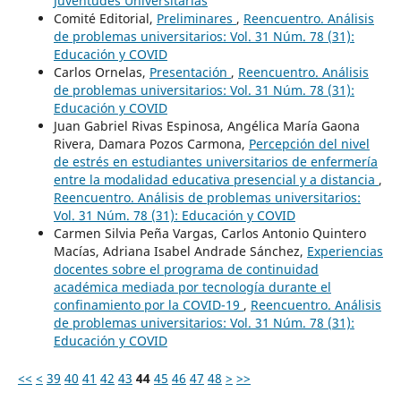
Juventudes Universitarias
Comité Editorial,
Preliminares
,
Reencuentro. Análisis
de problemas universitarios: Vol. 31 Núm. 78 (31):
Educación y COVID
Carlos Ornelas,
Presentación
,
Reencuentro. Análisis
de problemas universitarios: Vol. 31 Núm. 78 (31):
Educación y COVID
Juan Gabriel Rivas Espinosa, Angélica María Gaona
Rivera, Damara Pozos Carmona,
Percepción del nivel
de estrés en estudiantes universitarios de enfermería
entre la modalidad educativa presencial y a distancia
,
Reencuentro. Análisis de problemas universitarios:
Vol. 31 Núm. 78 (31): Educación y COVID
Carmen Silvia Peña Vargas, Carlos Antonio Quintero
Macías, Adriana Isabel Andrade Sánchez,
Experiencias
docentes sobre el programa de continuidad
académica mediada por tecnología durante el
confinamiento por la COVID-19
,
Reencuentro. Análisis
de problemas universitarios: Vol. 31 Núm. 78 (31):
Educación y COVID
<<
<
39
40
41
42
43
44
45
46
47
48
>
>>