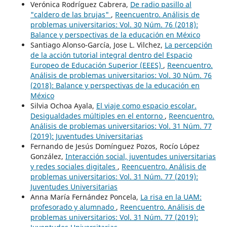
Verónica Rodríguez Cabrera,
De radio pasillo al
"caldero de las brujas"
,
Reencuentro. Análisis de
problemas universitarios: Vol. 30 Núm. 76 (2018):
Balance y perspectivas de la educación en México
Santiago Alonso-García, Jose L. Vilchez,
La percepción
de la acción tutorial integral dentro del Espacio
Europeo de Educación Superior (EEES)
,
Reencuentro.
Análisis de problemas universitarios: Vol. 30 Núm. 76
(2018): Balance y perspectivas de la educación en
México
Silvia Ochoa Ayala,
El viaje como espacio escolar.
Desigualdades múltiples en el entorno
,
Reencuentro.
Análisis de problemas universitarios: Vol. 31 Núm. 77
(2019): Juventudes Universitarias
Fernando de Jesús Domínguez Pozos, Rocío López
González,
Interacción social, juventudes universitarias
y redes sociales digitales
,
Reencuentro. Análisis de
problemas universitarios: Vol. 31 Núm. 77 (2019):
Juventudes Universitarias
Anna María Fernández Poncela,
La risa en la UAM:
profesorado y alumnado
,
Reencuentro. Análisis de
problemas universitarios: Vol. 31 Núm. 77 (2019):