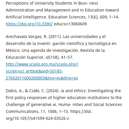
Perceptions of University Students in Busi- ness
Administration and Management and in Education toward
Artificial Intelligence. Education Sciences, 13(6), 609, 1–14.
https://doi.org/10.3390/
educsci13060609
Arechavala Vargas, R. (2011). Las universidades y el
desarrollo de la investi- gación científica y tecnológica en
México: Una agenda de investigación. Revista de la
Educación Superior, xl(158), 41–57.
http://www.scielo.org.mx/scielo.php?
script=sci_arttext&pid=S0185-
27602011000200003&lng=es&tlng=es
Dabis, A., & Csáki, C. (2024). ia and ethics: Investigating the
first policy responses of higher education institutions to the
challenge of generative ai. Huma- nities and Social Sciences
Communications, 11, 1006, 1–13. https://doi.
org/10.1057/s41599-024-03526-z