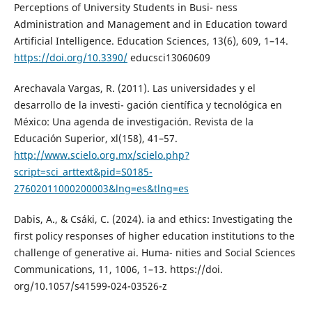
Perceptions of University Students in Busi- ness
Administration and Management and in Education toward
Artificial Intelligence. Education Sciences, 13(6), 609, 1–14.
https://doi.org/10.3390/
educsci13060609
Arechavala Vargas, R. (2011). Las universidades y el
desarrollo de la investi- gación científica y tecnológica en
México: Una agenda de investigación. Revista de la
Educación Superior, xl(158), 41–57.
http://www.scielo.org.mx/scielo.php?
script=sci_arttext&pid=S0185-
27602011000200003&lng=es&tlng=es
Dabis, A., & Csáki, C. (2024). ia and ethics: Investigating the
first policy responses of higher education institutions to the
challenge of generative ai. Huma- nities and Social Sciences
Communications, 11, 1006, 1–13. https://doi.
org/10.1057/s41599-024-03526-z