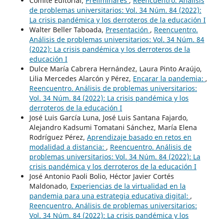
Comité Editorial,
Preliminares
,
Reencuentro. Análisis
de problemas universitarios: Vol. 34 Núm. 84 (2022):
La crisis pandémica y los derroteros de la educación I
Walter Beller Taboada,
Presentación
,
Reencuentro.
Análisis de problemas universitarios: Vol. 34 Núm. 84
(2022): La crisis pandémica y los derroteros de la
educación I
Dulce María Cabrera Hernández, Laura Pinto Araújo,
Lilia Mercedes Alarcón y Pérez,
Encarar la pandemia:
,
Reencuentro. Análisis de problemas universitarios:
Vol. 34 Núm. 84 (2022): La crisis pandémica y los
derroteros de la educación I
José Luis García Luna, José Luis Santana Fajardo,
Alejandro Kadsumi Tomatani Sánchez, María Elena
Rodríguez Pérez,
Aprendizaje basado en retos en
modalidad a distancia:
,
Reencuentro. Análisis de
problemas universitarios: Vol. 34 Núm. 84 (2022): La
crisis pandémica y los derroteros de la educación I
José Antonio Paoli Bolio, Héctor Javier Cortés
Maldonado,
Experiencias de la virtualidad en la
pandemia para una estrategia educativa digital:
,
Reencuentro. Análisis de problemas universitarios:
Vol. 34 Núm. 84 (2022): La crisis pandémica y los