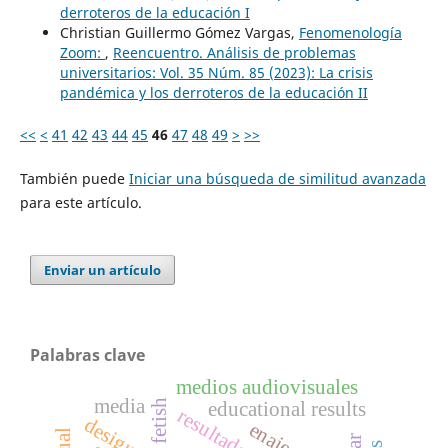
derroteros de la educación I
Christian Guillermo Gómez Vargas,
Fenomenología
Zoom:
,
Reencuentro. Análisis de problemas
universitarios: Vol. 35 Núm. 85 (2023): La crisis
pandémica y los derroteros de la educación II
<<
<
41
42
43
44
45
46
47
48
49
>
>>
También puede
Iniciar una búsqueda de similitud avanzada
para este artículo.
Enviar un artículo
Palabras clave
medios audiovisuales
media
fetish
educational results