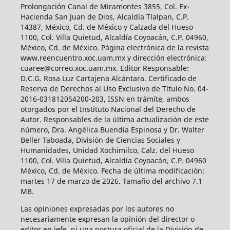
Prolongación Canal de Miramontes 3855, Col. Ex-
Hacienda San Juan de Dios, Alcaldía Tlalpan, C.P.
14387, México, Cd. de México y Calzada del Hueso
1100, Col. Villa Quietud, Alcaldía Coyoacán, C.P. 04960,
México, Cd. de México. Página electrónica de la revista
www.reencuentro.xoc.uam.mx y dirección electrónica:
cuaree@correo.xoc.uam.mx. Editor Responsable:
D.C.G. Rosa Luz Cartajena Alcántara. Certificado de
Reserva de Derechos al Uso Exclusivo de Título No. 04-
2016-031812054200-203, ISSN en trámite, ambos
otorgados por el Instituto Nacional del Derecho de
Autor. Responsables de la última actualización de este
número, Dra. Angélica Buendía Espinosa y Dr. Walter
Beller Taboada, División de Ciencias Sociales y
Humanidades, Unidad Xochimilco, Calz. del Hueso
1100, Col. Villa Quietud, Alcaldía Coyoacán, C.P. 04960
México, Cd. de México. Fecha de última modificación:
martes 17 de marzo de 2026. Tamaño del archivo 7.1
MB.
Las opiniones expresadas por los autores no
necesariamente expresan la opinión del director o
editor en jefe, ni una postura oficial de la División de