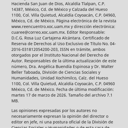
Hacienda San Juan de Dios, Alcaldía Tlalpan, C.P.
14387, México, Cd. de México y Calzada del Hueso
1100, Col. Villa Quietud, Alcaldía Coyoacán, C.P. 04960,
México, Cd. de México. Página electrónica de la revista
www.reencuentro.xoc.uam.mx y dirección electrónica:
cuaree@correo.xoc.uam.mx. Editor Responsable:
D.C.G. Rosa Luz Cartajena Alcántara. Certificado de
Reserva de Derechos al Uso Exclusivo de Título No. 04-
2016-031812054200-203, ISSN en trámite, ambos
otorgados por el Instituto Nacional del Derecho de
Autor. Responsables de la última actualización de este
número, Dra. Angélica Buendía Espinosa y Dr. Walter
Beller Taboada, División de Ciencias Sociales y
Humanidades, Unidad Xochimilco, Calz. del Hueso
1100, Col. Villa Quietud, Alcaldía Coyoacán, C.P. 04960
México, Cd. de México. Fecha de última modificación:
martes 17 de marzo de 2026. Tamaño del archivo 7.1
MB.
Las opiniones expresadas por los autores no
necesariamente expresan la opinión del director o
editor en jefe, ni una postura oficial de la División de
Ciencias Sociales y Humanidades o de esta casa de