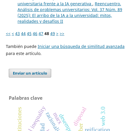
universitaria frente a la IA generativa
,
Reencuentro.
Análisis de problemas universitarios: Vol. 37 Núm. 89
(2025): El arribo de la IA a la universidad: mitos,
realidades y desafíos II
<<
<
43
44
45
46
47
48
49
>
>>
También puede
Iniciar una búsqueda de similitud avanzada
para este artículo.
Enviar un artículo
Palabras clave
social inequality
disposal
web 3.0
instituciones
racionality
marx
weber
reification