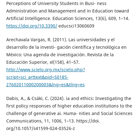
Perceptions of University Students in Busi- ness
Administration and Management and in Education toward
Artificial Intelligence. Education Sciences, 13(6), 609, 1–14.
https://doi.org/10.3390/
educsci13060609
Arechavala Vargas, R. (2011). Las universidades y el
desarrollo de la investi- gación científica y tecnológica en
México: Una agenda de investigación. Revista de la
Educación Superior, xl(158), 41–57.
http://www.scielo.org.mx/scielo.php?
script=sci_arttext&pid=S0185-
27602011000200003&lng=es&tlng=es
Dabis, A., & Csáki, C. (2024). ia and ethics: Investigating the
first policy responses of higher education institutions to the
challenge of generative ai. Huma- nities and Social Sciences
Communications, 11, 1006, 1–13. https://doi.
org/10.1057/s41599-024-03526-z