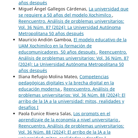
años después
Miguel Ángel Gallegos Cárdenas,
La universidad que
se requiere a 50 años del modelo Xochimilco
,
Reencuentro. Análisis de problemas universitarios:
Vol. 36 Núm. 87 (2024): La Universidad Autónoma
Metropolitana 50 años después
Mauricio Andión Gamboa,
El modelo educativo de la
UAM Xochimilco en la formación de
educomunicadores, 50 años después
,
Reencuentro.
Análisis de problemas universitarios: Vol. 36 Núm. 87
(2024): La Universidad Autónoma Metropolitana 50
años después
Iliana Refugio Molina Mateo,
Competencias
pedagógicas digitales y la brecha digital en la
educación moderna
,
Reencuentro. Análisis de
problemas universitarios: Vol. 36 Núm. 88 (2024): El
arribo de la IA a la universidad: mitos, realidades y
desafíos I
Paola Eunice Rivera Salas,
Los prompts en el
aprendizaje de la economía a nivel universitario
,
Reencuentro. Análisis de problemas universitarios:
Vol. 36 Núm. 88 (2024): El arribo de la IA a la