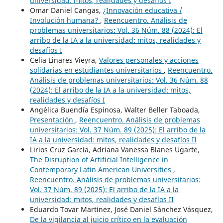
universidad: mitos, realidades y desafíos I
Omar Daniel Cangas,
¿Innovación educativa /
Involución humana?
,
Reencuentro. Análisis de
problemas universitarios: Vol. 36 Núm. 88 (2024): El
arribo de la IA a la universidad: mitos, realidades y
desafíos I
Celia Linares Vieyra,
Valores personales y acciones
solidarias en estudiantes universitarios
,
Reencuentro.
Análisis de problemas universitarios: Vol. 36 Núm. 88
(2024): El arribo de la IA a la universidad: mitos,
realidades y desafíos I
Angélica Buendía Espinosa, Walter Beller Taboada,
Presentación
,
Reencuentro. Análisis de problemas
universitarios: Vol. 37 Núm. 89 (2025): El arribo de la
IA a la universidad: mitos, realidades y desafíos II
Lirios Cruz García, Adriana Vanessa Blanes Ugarte,
The Disruption of Artificial Intelligence in
Contemporary Latin American Universities
,
Reencuentro. Análisis de problemas universitarios:
Vol. 37 Núm. 89 (2025): El arribo de la IA a la
universidad: mitos, realidades y desafíos II
Eduardo Tovar Martínez, José Daniel Sánchez Vásquez,
De la vigilancia al juicio crítico en la evaluación