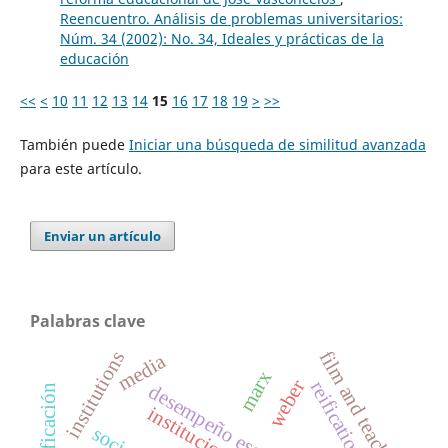
Reencuentro. Análisis de problemas universitarios:
Núm. 34 (2002): No. 34, Ideales y prácticas de la
educación
<<
<
10
11
12
13
14
15
16
17
18
19
>
>>
También puede
Iniciar una búsqueda de similitud avanzada
para este artículo.
Enviar un artículo
Palabras clave
film and teaching
institutions
media
marx
weber
reification
desempeño escolar
instituciones