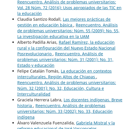
Reencuentro. Análisis de problemas universitarios:
Vol. 28 Núm. 72 (2016): Usos apropiados de las TIC en
la educación
Claudia Santizo Rodall,
Las mejores prácticas de
gestión en educación básica
,
Reencuentro. Análisis
de problemas universitarios: Núm. 55 (2009): No. 55,
La investigación educativa en la UAM
Alberto Padilla Arias,
Rafael Ramírez, la educación
rural y la configuración del Nuevo Estado Nacional
Posrevolucionario
,
Reencuentro. Análisis de
problemas universitarios: Núm. 31 (2001): No. 31,
Estado y educación
Felipe Catalán Tomás,
La educación en contextos
interculturales. Región Altos de Chiapas
,
Reencuentro. Análisis de problemas universitarios:
Núm. 32 (2001): No. 32, Educación, Cultura e
Interculturalidad
Graciela Herrera Labra,
Los docentes indígenas. Breve
historia
,
Reencuentro. Análisis de problemas
universitarios: Núm. 33 (2002): No. 33, Educación
indígena
Álvaro Valenzuela Fuenzalida,
Gabriela Mistral y la
reforma educacional de José Vasconcelos
,