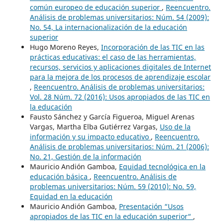
común europeo de educación superior
,
Reencuentro.
Análisis de problemas universitarios: Núm. 54 (2009):
No. 54, La internacionalización de la educación
superior
Hugo Moreno Reyes,
Incorporación de las TIC en las
prácticas educativas: el caso de las herramientas,
recursos, servicios y aplicaciones digitales de Internet
para la mejora de los procesos de aprendizaje escolar
,
Reencuentro. Análisis de problemas universitarios:
Vol. 28 Núm. 72 (2016): Usos apropiados de las TIC en
la educación
Fausto Sánchez y García Figueroa, Miguel Arenas
Vargas, Martha Elba Gutiérrez Vargas,
Uso de la
información y su impacto educativo
,
Reencuentro.
Análisis de problemas universitarios: Núm. 21 (2006):
No. 21, Gestión de la información
Mauricio Andión Gamboa,
Equidad tecnológica en la
educación básica
,
Reencuentro. Análisis de
problemas universitarios: Núm. 59 (2010): No. 59,
Equidad en la educación
Mauricio Andión Gamboa,
Presentación “Usos
apropiados de las TIC en la educación superior“
,