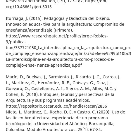
Research and Innovation, (15), 177-187. https://doi.
org/10.46661/ijeri.5015
Iturriaga, J. (2015). Pedagogía y Didáctica del Diseño.
Innovación educa- tiva para la arquitectura: Compromiso de
enseñanza/aprendizaje (Primera).
https://www.researchgate.net/profile/Jorge-Robles-
9/publica-
tion/337721050_La_interdisciplina_en_la_arquitectura_como_pr
de_complejo_ensenanzaaprendizaje/links/5de6eee9299bf10bc
La-interdisciplina-en-la-arquitectura-como-proceso-de-
complejo-ense- nanza-aprendizaje.pdf
Marín, D., Buelvas, J., Sarmiento, J., Ricardo, J. C., Correa, J.
L., Martínez, G., Hernández, R. E., Ghisays, G., Díaz, J.,
Guevara, O., Castellanos, A. I., Sierra, A. M., Albis, M.C. y
Cohen, É. (2018). Enfoques, teorías y perspectivas de la
Arquitectura y sus programas académicos.
https://repositorio.cecar.edu.co/handle/cecar/2856
Nieto, I., Martínez, C., Rocha, D. E. y Castro, C. (2020). Uso de
las tic en Arquitectura: experiencia de un programa
tecnólogo de la Universidad del Atlántico, Barranquilla,
Colombia. Módulo Arquitectura cuc, 25(1), 67-84.