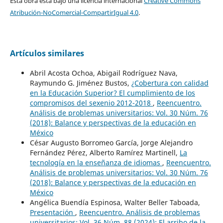
Esta obra está bajo una licencia internacional
Creative Commons
Atribución-NoComercial-CompartirIgual 4.0
.
Artículos similares
Abril Acosta Ochoa, Abigail Rodríguez Nava,
Raymundo G. Jiménez Bustos,
¿Cobertura con calidad
en la Educación Superior? El cumplimiento de los
compromisos del sexenio 2012-2018
,
Reencuentro.
Análisis de problemas universitarios: Vol. 30 Núm. 76
(2018): Balance y perspectivas de la educación en
México
César Augusto Borromeo García, Jorge Alejandro
Fernández Pérez, Alberto Ramírez Martinell,
La
tecnología en la enseñanza de idiomas
,
Reencuentro.
Análisis de problemas universitarios: Vol. 30 Núm. 76
(2018): Balance y perspectivas de la educación en
México
Angélica Buendía Espinosa, Walter Beller Taboada,
Presentación
,
Reencuentro. Análisis de problemas
universitarios: Vol. 36 Núm. 88 (2024): El arribo de la