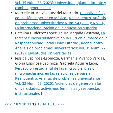
Vol. 35 Núm. 86 (2023): Universidad, planta docente y
cambio generacional
Marcelle Bruce Vázquez del Mercado,
Globalización y
educación superior en México
,
Reencuentro. Análisis
de problemas universitarios: Núm. 54 (2009): No. 54,
La internacionalización de la educación superior
Catalina Gutiérrez López, Laura Magaña Pastrana,
La
tercera función sustantiva en la UPN en el marco de la
Responsabilidad Social Universitaria:
,
Reencuentro.
Análisis de problemas universitarios: Vol. 31 Núm. 77
(2019): Juventudes Universitarias
Jessica Espinoza-Espinoza, Germania Vivanco Vargas,
Gloria Espinoza-Espinoza, Gabriela Aguirre León,
Percepción estudiantil de las microviolencias o
micromachismos en las relaciones de pareja
,
Reencuentro. Análisis de problemas universitarios:
Vol. 32 Núm. 79 (2020): Violencias de género en las
universidades: activismos feministas y respuestas
institucionales I
<<
<
7
8
9
10
11
12
13
14
15
16
>
>>