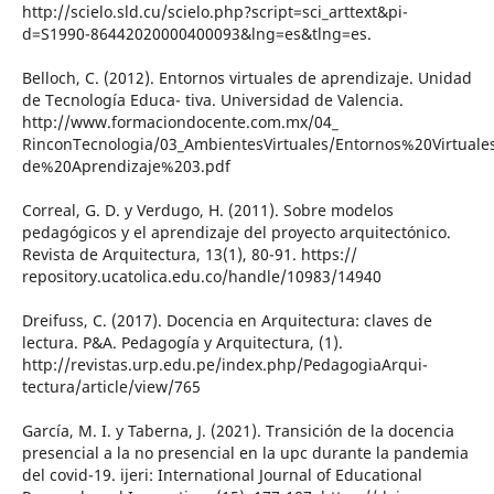
http://scielo.sld.cu/scielo.php?script=sci_arttext&pi-
d=S1990-86442020000400093&lng=es&tlng=es.
Belloch, C. (2012). Entornos virtuales de aprendizaje. Unidad
de Tecnología Educa- tiva. Universidad de Valencia.
http://www.formaciondocente.com.mx/04_
RinconTecnologia/03_AmbientesVirtuales/Entornos%20Virtual
de%20Aprendizaje%203.pdf
Correal, G. D. y Verdugo, H. (2011). Sobre modelos
pedagógicos y el aprendizaje del proyecto arquitectónico.
Revista de Arquitectura, 13(1), 80-91. https://
repository.ucatolica.edu.co/handle/10983/14940
Dreifuss, C. (2017). Docencia en Arquitectura: claves de
lectura. P&A. Pedagogía y Arquitectura, (1).
http://revistas.urp.edu.pe/index.php/PedagogiaArqui-
tectura/article/view/765
García, M. I. y Taberna, J. (2021). Transición de la docencia
presencial a la no presencial en la upc durante la pandemia
del covid-19. ijeri: International Journal of Educational