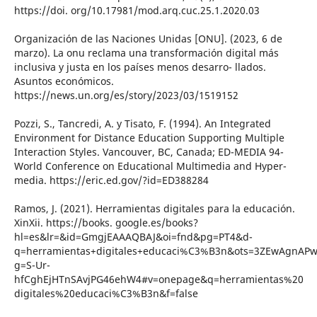
https://doi. org/10.17981/mod.arq.cuc.25.1.2020.03
Organización de las Naciones Unidas [ONU]. (2023, 6 de
marzo). La onu reclama una transformación digital más
inclusiva y justa en los países menos desarro- llados.
Asuntos económicos.
https://news.un.org/es/story/2023/03/1519152
Pozzi, S., Tancredi, A. y Tisato, F. (1994). An Integrated
Environment for Distance Education Supporting Multiple
Interaction Styles. Vancouver, BC, Canada; ED-MEDIA 94-
World Conference on Educational Multimedia and Hyper-
media. https://eric.ed.gov/?id=ED388284
Ramos, J. (2021). Herramientas digitales para la educación.
XinXii. https://books. google.es/books?
hl=es&lr=&id=GmgjEAAAQBAJ&oi=fnd&pg=PT4&d-
q=herramientas+digitales+educaci%C3%B3n&ots=3ZEwAgnAPw
g=S-Ur-
hfCghEjHTnSAvjPG46ehW4#v=onepage&q=herramientas%20
digitales%20educaci%C3%B3n&f=false