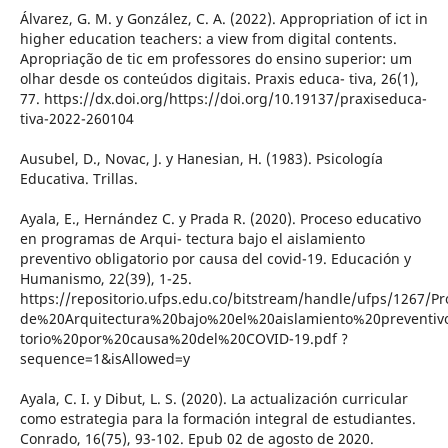
Álvarez, G. M. y González, C. A. (2022). Appropriation of ict in
higher education teachers: a view from digital contents.
Apropriação de tic em professores do ensino superior: um
olhar desde os conteúdos digitais. Praxis educa- tiva, 26(1),
77. https://dx.doi.org/https://doi.org/10.19137/praxiseduca-
tiva-2022-260104
Ausubel, D., Novac, J. y Hanesian, H. (1983). Psicología
Educativa. Trillas.
Ayala, E., Hernández C. y Prada R. (2020). Proceso educativo
en programas de Arqui- tectura bajo el aislamiento
preventivo obligatorio por causa del covid-19. Educación y
Humanismo, 22(39), 1-25.
https://repositorio.ufps.edu.co/bitstream/handle/ufps/126
de%20Arquitectura%20bajo%20el%20aislamiento%20preventiv
torio%20por%20causa%20del%20COVID-19.pdf ?
sequence=1&isAllowed=y
Ayala, C. I. y Dibut, L. S. (2020). La actualización curricular
como estrategia para la formación integral de estudiantes.
Conrado, 16(75), 93-102. Epub 02 de agosto de 2020.