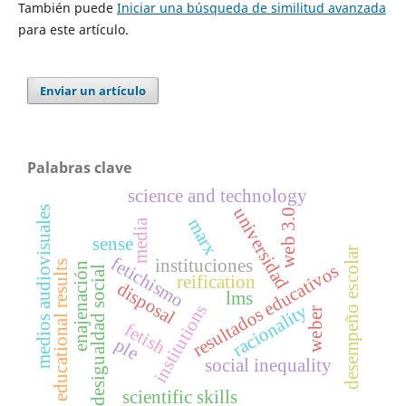
También puede
Iniciar una búsqueda de similitud avanzada
para este artículo.
Enviar un artículo
Palabras clave
science and technology
universidad
medios audiovisuales
web 3.0
marx
media
sense
desempeño escolar
fetichismo
instituciones
educational results
enajenación
resultados educativos
desigualdad social
reification
disposal
lms
institutions
racionality
weber
fetish
ple
social inequality
scientific skills