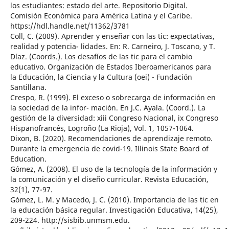
los estudiantes: estado del arte. Repositorio Digital.
Comisión Económica para América Latina y el Caribe.
https://hdl.handle.net/11362/3781
Coll, C. (2009). Aprender y enseñar con las tic: expectativas,
realidad y potencia- lidades. En: R. Carneiro, J. Toscano, y T.
Díaz. (Coords.). Los desafíos de las tic para el cambio
educativo. Organización de Estados Iberoamericanos para
la Educación, la Ciencia y la Cultura (oei) - Fundación
Santillana.
Crespo, R. (1999). El exceso o sobrecarga de información en
la sociedad de la infor- mación. En J.C. Ayala. (Coord.). La
gestión de la diversidad: xiii Congreso Nacional, ix Congreso
Hispanofrancés, Logroño (La Rioja), Vol. 1, 1057-1064.
Dixon, B. (2020). Recomendaciones de aprendizaje remoto.
Durante la emergencia de covid-19. Illinois State Board of
Education.
Gómez, A. (2008). El uso de la tecnología de la información y
la comunicación y el diseño curricular. Revista Educación,
32(1), 77-97.
Gómez, L. M. y Macedo, J. C. (2010). Importancia de las tic en
la educación básica regular. Investigación Educativa, 14(25),
209-224. http://sisbib.unmsm.edu.