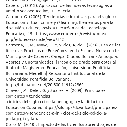
Cabero, J. (2015). Aplicación de las nuevas tecnologías al
ámbito socioeducativo. IC Editorial.
Cardona, G. (2006). Tendencias educativas para el siglo xxi.
Educación virtual, online y @learning. Elementos para la
discusión. Edutec. Revista Electró- nica de Tecnología
Educativa, (15). https://www.edutec.es/revista/index.
php/edutec-e/article/view/542
Carmona, C. M., Mayo, D. Y. y Ríos, A. de J. (2016). Uso de las
tic en las Prácticas de Enseñanza en la Escuela Nueva en los
Municipios de Cáceres, Carepa, Ciudad Bolívar - Antioquia:
Aportes y Oportunidades. [Trabajo de grado para optar al
título de Magíster en Educación, Universidad Pontificia
Bolivariana, Medellín] Repositorio Institucional de la
Universidad Pontificia Bolivariana.
http://hdl.handle.net/20.500.11912/2869
Chávez, J.A., Deler, G. y Suárez, A. (2009). Principales
corrientes y tendencias
a inicios del siglo xxi de la pedagogía y la didáctica.
Educación Cubana. https://silo.tips/download/principales-
corrientes-y-tendencias-a-ini- cios-del-siglo-xxi-de-la-
pedagogia-y-la-4
Claro, M. (2010). Impacto de las tic en los aprendizajes de