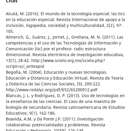
Citas
Alcalá, M. (2016). El mundo de la tecnología especial: las tics
en la educación especial. Revista Internacional de apoyo a la
inclusión, logopedia, sociedad y multiculturalidad, 2(2), 97-
105.
Almerich, G., Suárez, J., Jornet, J., Orellana, M. N. (2011). Las
competencias y el uso de las Tecnologías de Información y
Comunicación (tic) por el profeso- rado: estructura
dimensional. Revista electrónica de investigación educativa,
13(1), 28-42. http://www.scielo.org.mx/scielo.php?
script=sci_arttexpid
Begoña, M. (2004). Educación y nuevas tecnologías.
Educación a Distancia y Educación Virtual. Revista de Teoría
y Didáctica de las Ciencias Sociales, (9), 209-222.
http://www.redalyc.org/pdf/652/65200912.pdf
Blancas, J. L. y Rodríguez, D. P. (2013). Uso de tecnologías en
la enseñanza de las ciencias. El caso de una maestra de
biología de secundaria. Revista Latinoamericana de Estudios
Educativos, 9(1), 162-186.
Boavida, A.M. y Da Ponte J.P. (2011). Investigación
colaborativa: potencialidades y problemas. Revista
Educación y Pedagogía, 23(59), 125-135.