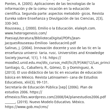
Pontes, A. (2005). Aplicaciones de las tecnologías de la
información y de la comu- nicación en la educación
científica. Segunda parte: aspectos metodoló- gicos. Revista
Eureka sobre Enseñanza y Divulgación de las Ciencias, 2(3),
330-343.
Rousseau, J. (2000). Emilio o la Educación. elaleph.com.
www.heterogenesis.com/
PoesiayLiteratura/BibliotecaDigital/PDFs/Jean-
JacquesRouseeau-Emilioo- laeducacin0.pdf
Salinas, J. (2004). Innovación docente y uso de las tic en la
enseñanza universi- taria. rusc. Universities and Knowledge
Society Journal, 1(1), 1-16. https://
moodle2.unid.edu.mx/dts_cursos_mdl/lic/E/P/AM/12/Las_princi
Santiago, G., Caballero, R., Gómez, D. y Domínguez, A.
(2013). El uso didáctico de las tic en escuelas de educación
básica en México. Revista Latinoameri- cana de Estudios
Educativos, xliii(3), 99-131.
Secretaría de Educación Pública [sep] (2006). Plan de
estudios 2006. https://
efmexico.files.wordpress.com/2008/04/planestudios2006.pdf
_______, (2019). Nuevo Modelo Educativo. México.
https://www.gob.mx/cms/