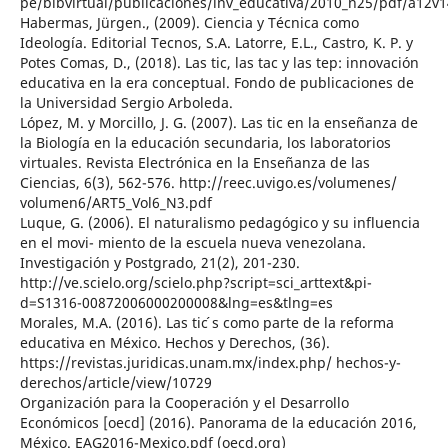
pe/bibvirtual/publicaciones/inv_educativa/2010_n25/pdf/a12v
Habermas, Jürgen., (2009). Ciencia y Técnica como
Ideología. Editorial Tecnos, S.A. Latorre, E.L., Castro, K. P. y
Potes Comas, D., (2018). Las tic, las tac y las tep: innovación
educativa en la era conceptual. Fondo de publicaciones de
la Universidad Sergio Arboleda.
López, M. y Morcillo, J. G. (2007). Las tic en la enseñanza de
la Biología en la educación secundaria, los laboratorios
virtuales. Revista Electrónica en la Enseñanza de las
Ciencias, 6(3), 562-576. http://reec.uvigo.es/volumenes/
volumen6/ART5_Vol6_N3.pdf
Luque, G. (2006). El naturalismo pedagógico y su influencia
en el movi- miento de la escuela nueva venezolana.
Investigación y Postgrado, 21(2), 201-230.
http://ve.scielo.org/scielo.php?script=sci_arttext&pi-
d=S1316-00872006000200008&lng=es&tlng=es
Morales, M.A. (2016). Las tic ́s como parte de la reforma
educativa en México. Hechos y Derechos, (36).
https://revistas.juridicas.unam.mx/index.php/ hechos-y-
derechos/article/view/10729
Organización para la Cooperación y el Desarrollo
Económicos [oecd] (2016). Panorama de la educación 2016,
México. EAG2016-Mexico.pdf (oecd.org)