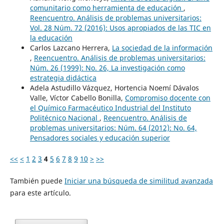
comunitario como herramienta de educación
,
Reencuentro. Análisis de problemas universitarios:
Vol. 28 Núm. 72 (2016): Usos apropiados de las TIC en
la educación
Carlos Lazcano Herrera,
La sociedad de la información
,
Reencuentro. Análisis de problemas universitarios:
Núm. 26 (1999): No. 26, La investigación como
estrategia didáctica
Adela Astudillo Vázquez, Hortencia Noemí Dávalos
Valle, Víctor Cabello Bonilla,
Compromiso docente con
el Químico Farmacéutico Industrial del Instituto
Politécnico Nacional
,
Reencuentro. Análisis de
problemas universitarios: Núm. 64 (2012): No. 64,
Pensadores sociales y educación superior
<<
<
1
2
3
4
5
6
7
8
9
10
>
>>
También puede
Iniciar una búsqueda de similitud avanzada
para este artículo.