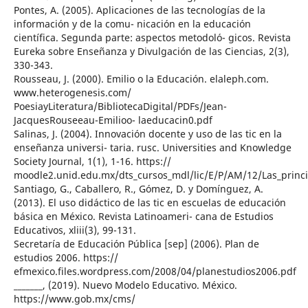
Pontes, A. (2005). Aplicaciones de las tecnologías de la
información y de la comu- nicación en la educación
científica. Segunda parte: aspectos metodoló- gicos. Revista
Eureka sobre Enseñanza y Divulgación de las Ciencias, 2(3),
330-343.
Rousseau, J. (2000). Emilio o la Educación. elaleph.com.
www.heterogenesis.com/
PoesiayLiteratura/BibliotecaDigital/PDFs/Jean-
JacquesRouseeau-Emilioo- laeducacin0.pdf
Salinas, J. (2004). Innovación docente y uso de las tic en la
enseñanza universi- taria. rusc. Universities and Knowledge
Society Journal, 1(1), 1-16. https://
moodle2.unid.edu.mx/dts_cursos_mdl/lic/E/P/AM/12/Las_princi
Santiago, G., Caballero, R., Gómez, D. y Domínguez, A.
(2013). El uso didáctico de las tic en escuelas de educación
básica en México. Revista Latinoameri- cana de Estudios
Educativos, xliii(3), 99-131.
Secretaría de Educación Pública [sep] (2006). Plan de
estudios 2006. https://
efmexico.files.wordpress.com/2008/04/planestudios2006.pdf
_______, (2019). Nuevo Modelo Educativo. México.
https://www.gob.mx/cms/