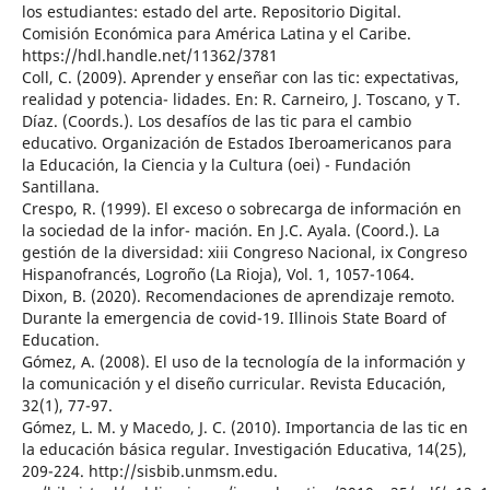
los estudiantes: estado del arte. Repositorio Digital.
Comisión Económica para América Latina y el Caribe.
https://hdl.handle.net/11362/3781
Coll, C. (2009). Aprender y enseñar con las tic: expectativas,
realidad y potencia- lidades. En: R. Carneiro, J. Toscano, y T.
Díaz. (Coords.). Los desafíos de las tic para el cambio
educativo. Organización de Estados Iberoamericanos para
la Educación, la Ciencia y la Cultura (oei) - Fundación
Santillana.
Crespo, R. (1999). El exceso o sobrecarga de información en
la sociedad de la infor- mación. En J.C. Ayala. (Coord.). La
gestión de la diversidad: xiii Congreso Nacional, ix Congreso
Hispanofrancés, Logroño (La Rioja), Vol. 1, 1057-1064.
Dixon, B. (2020). Recomendaciones de aprendizaje remoto.
Durante la emergencia de covid-19. Illinois State Board of
Education.
Gómez, A. (2008). El uso de la tecnología de la información y
la comunicación y el diseño curricular. Revista Educación,
32(1), 77-97.
Gómez, L. M. y Macedo, J. C. (2010). Importancia de las tic en
la educación básica regular. Investigación Educativa, 14(25),
209-224. http://sisbib.unmsm.edu.