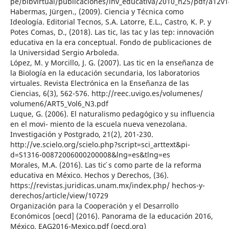
pe/bibvirtual/publicaciones/inv_educativa/2010_n25/pdf/a12v
Habermas, Jürgen., (2009). Ciencia y Técnica como
Ideología. Editorial Tecnos, S.A. Latorre, E.L., Castro, K. P. y
Potes Comas, D., (2018). Las tic, las tac y las tep: innovación
educativa en la era conceptual. Fondo de publicaciones de
la Universidad Sergio Arboleda.
López, M. y Morcillo, J. G. (2007). Las tic en la enseñanza de
la Biología en la educación secundaria, los laboratorios
virtuales. Revista Electrónica en la Enseñanza de las
Ciencias, 6(3), 562-576. http://reec.uvigo.es/volumenes/
volumen6/ART5_Vol6_N3.pdf
Luque, G. (2006). El naturalismo pedagógico y su influencia
en el movi- miento de la escuela nueva venezolana.
Investigación y Postgrado, 21(2), 201-230.
http://ve.scielo.org/scielo.php?script=sci_arttext&pi-
d=S1316-00872006000200008&lng=es&tlng=es
Morales, M.A. (2016). Las tic ́s como parte de la reforma
educativa en México. Hechos y Derechos, (36).
https://revistas.juridicas.unam.mx/index.php/ hechos-y-
derechos/article/view/10729
Organización para la Cooperación y el Desarrollo
Económicos [oecd] (2016). Panorama de la educación 2016,
México. EAG2016-Mexico.pdf (oecd.org)