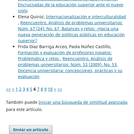
Encrucijadas de la educación superior ante el nuevo
siglo
Elena Quiroz,
Internacionalización e interculturalidad
,
Reencuentro. Análisis de problemas universitarios:
Núm. 67 (24): No. 67, Balances y retos: ¿Hacia una
nueva generación de políticas públicas en educación
superior?
Frida Díaz Barriga Arceo, Paola Núñez Castillo,
Formación y evaluación de profesores novatos:
Problemática y retos
,
Reencuentro. Análisis de
problemas universitarios: Núm. 53 (2009): No. 53,
Docencia universitaria: concepciones, prácticas y su
evaluación
<<
<
1
2
3
4
5
6
7
8
9
10
>
>>
También puede
Iniciar una búsqueda de similitud avanzada
para este artículo.
Enviar un artículo