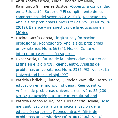
Abril Acosta Ochoa, Abigail Rodríguez Nava,
Raymundo G. Jiménez Bustos,
¿Cobertura con calidad
en la Educación Superior? El cumplimiento de los
compromisos del sexenio 2012-2018
,
Reencuentro.
Análisis de problemas universitarios: Vol. 30 Núm. 76
(2018): Balance y perspectivas de la educación en
México
Lucina García García,
Lingüística y formación
profesional
,
Reencuentro. Análisis de problemas
universitarios: Núm. 66 (24): No. 66, Cultura,
intercultura y educación superior
Oscar Soria,
El futuro de la universidad en América
Latina en el siglo XXI
,
Reencuentro. Análisis de
problemas universitarios: Núm. 23 (1998): No. 23, La
Universidad hacia el siglo XXI
Patricia Ehrlich Quintero, F. Imelda Zamudio Castro,
La
educación en el mundo indígena
,
Reencuentro.
Análisis de problemas universitarios: Núm. 32 (2001):
No. 32, Educación, Cultura e Interculturalidad
Patricia Gascón Muro, José Luis Cepeda Dovala,
De la
mercantilización a la transnacionalización de la
educación superior
,
Reencuentro. Análisis de
problemas universitarios: Núm. 40 (2004): No. 40,