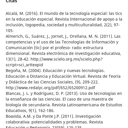
Citas
Alcalá, M. (2016). El mundo de la tecnología especial: las tics
en la educación especial. Revista Internacional de apoyo a la
inclusión, logopedia, sociedad y multiculturalidad, 2(2), 97-
105.
Almerich, G., Suárez, J., Jornet, J., Orellana, M. N. (2011). Las
competencias y el uso de las Tecnologías de Información y
Comunicación (tic) por el profeso- rado: estructura
dimensional. Revista electrónica de investigación educativa,
13(1), 28-42. http://www.scielo.org.mx/scielo.php?
script=sci_arttexpid
Begoña, M. (2004). Educación y nuevas tecnologías.
Educación a Distancia y Educación Virtual. Revista de Teoría
y Didáctica de las Ciencias Sociales, (9), 209-222.
http://www.redalyc.org/pdf/652/65200912.pdf
Blancas, J. L. y Rodríguez, D. P. (2013). Uso de tecnologías en
la enseñanza de las ciencias. El caso de una maestra de
biología de secundaria. Revista Latinoamericana de Estudios
Educativos, 9(1), 162-186.
Boavida, A.M. y Da Ponte J.P. (2011). Investigación
colaborativa: potencialidades y problemas. Revista
Educación y Pedagogía, 23(59), 125-135.