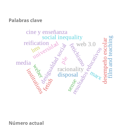
Palabras clave
cine y enseñanza
social inequality
film and teaching
desempeño escolar
reification
universidad
web 3.0
fetichismo
desigualdad social
lms
resultados educativos
ple
media
weber
racionality
institutions
marx
disposal
fetish
sense
Número actual