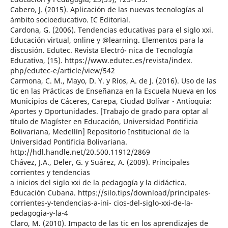
Cabero, J. (2015). Aplicación de las nuevas tecnologías al
ámbito socioeducativo. IC Editorial.
Cardona, G. (2006). Tendencias educativas para el siglo xxi.
Educación virtual, online y @learning. Elementos para la
discusión. Edutec. Revista Electró- nica de Tecnología
Educativa, (15). https://www.edutec.es/revista/index.
php/edutec-e/article/view/542
Carmona, C. M., Mayo, D. Y. y Ríos, A. de J. (2016). Uso de las
tic en las Prácticas de Enseñanza en la Escuela Nueva en los
Municipios de Cáceres, Carepa, Ciudad Bolívar - Antioquia:
Aportes y Oportunidades. [Trabajo de grado para optar al
título de Magíster en Educación, Universidad Pontificia
Bolivariana, Medellín] Repositorio Institucional de la
Universidad Pontificia Bolivariana.
http://hdl.handle.net/20.500.11912/2869
Chávez, J.A., Deler, G. y Suárez, A. (2009). Principales
corrientes y tendencias
a inicios del siglo xxi de la pedagogía y la didáctica.
Educación Cubana. https://silo.tips/download/principales-
corrientes-y-tendencias-a-ini- cios-del-siglo-xxi-de-la-
pedagogia-y-la-4
Claro, M. (2010). Impacto de las tic en los aprendizajes de