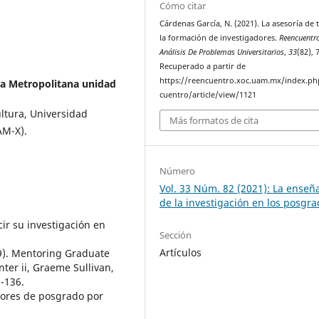
Cómo citar
Cárdenas García, N. (2021). La asesoría de t
la formación de investigadores.
Reencuentro
Análisis De Problemas Universitarios
,
33
(82), 
Recuperado a partir de
https://reencuentro.xoc.uam.mx/index.ph
a Metropolitana unidad
cuentro/article/view/1121
ultura, Universidad
Más formatos de cita
AM-X).
Número
Vol. 33 Núm. 82 (2021): La enseñ
de la investigación en los posgra
cir su investigación en
Sección
Artículos
09). Mentoring Graduate
ter ii, Graeme Sullivan,
-136.
utores de posgrado por