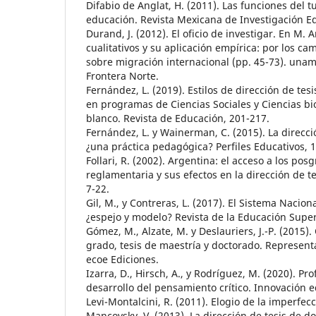
Difabio de Anglat, H. (2011). Las funciones del tu
educación. Revista Mexicana de Investigación Ed
Durand, J. (2012). El oficio de investigar. En M. 
cualitativos y su aplicación empírica: por los ca
sobre migración internacional (pp. 45-73). unam/i
Frontera Norte.
Fernández, L. (2019). Estilos de dirección de tes
en programas de Ciencias Sociales y Ciencias bi
blanco. Revista de Educación, 201-217.
Fernández, L. y Wainerman, C. (2015). La direcci
¿una práctica pedagógica? Perfiles Educativos, 
Follari, R. (2002). Argentina: el acceso a los p
reglamentaria y sus efectos en la dirección de te
7-22.
Gil, M., y Contreras, L. (2017). El Sistema Nacion
¿espejo y modelo? Revista de la Educación Superi
Gómez, M., Alzate, M. y Deslauriers, J.-P. (2015).
grado, tesis de maestría y doctorado. Representa
ecoe Ediciones.
Izarra, D., Hirsch, A., y Rodríguez, M. (2020). P
desarrollo del pensamiento crítico. Innovación e
Levi-Montalcini, R. (2011). Elogio de la imperfe
Mancovsky, V. (2013). La dirección de tesis de do