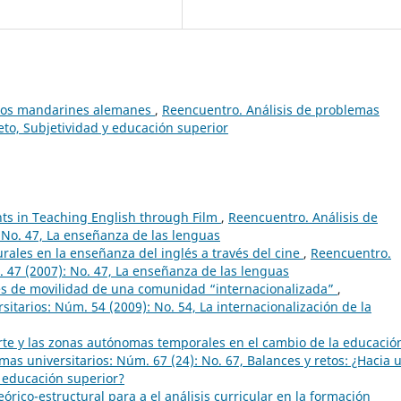
los mandarines alemanes
,
Reencuentro. Análisis de problemas
jeto, Subjetividad y educación superior
ts in Teaching English through Film
,
Reencuentro. Análisis de
 No. 47, La enseñanza de las lenguas
rales en la enseñanza del inglés a través del cine
,
Reencuentro.
. 47 (2007): No. 47, La enseñanza de las lenguas
es de movilidad de una comunidad “internacionalizada”
,
itarios: Núm. 54 (2009): No. 54, La internacionalización de la
arte y las zonas autónomas temporales en el cambio de la educació
as universitarios: Núm. 67 (24): No. 67, Balances y retos: ¿Hacia 
 educación superior?
órico-estructural para a el análisis curricular en la formación