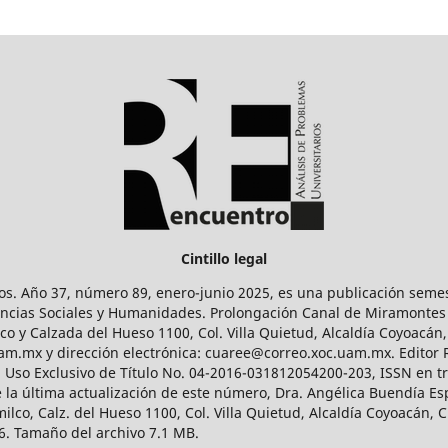
Cintillo legal
os. Año 37, número 89, enero-junio 2025, es una publicación sem
Ciencias Sociales y Humanidades. Prolongación Canal de Miramontes
ico y Calzada del Hueso 1100, Col. Villa Quietud, Alcaldía Coyoacán,
uam.mx y dirección electrónica: cuaree@correo.xoc.uam.mx. Editor
l Uso Exclusivo de Título No. 04-2016-031812054200-203, ISSN en tr
 última actualización de este número, Dra. Angélica Buendía Esp
o, Calz. del Hueso 1100, Col. Villa Quietud, Alcaldía Coyoacán, C
. Tamaño del archivo 7.1 MB.