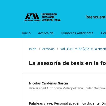
Inicio
Acerca de
Números Anteriores
Co
Inicio
/
Archivos
/
Vol. 33 Núm. 82 (2021): La enseñ
La asesoría de tesis en la 
Nicolás Cárdenas García
Universidad Autónoma Metropolitana unidad Xochimi
Palabras clave:
Personal académico docente, Dir