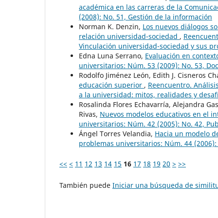
académica en las carreras de la Comunic
(2008): No. 51, Gestión de la información
Norman K. Denzin,
Los nuevos diálogos so
relación universidad-sociedad
,
Reencuentr
Vinculación universidad-sociedad y sus p
Edna Luna Serrano,
Evaluación en context
universitarios: Núm. 53 (2009): No. 53, Do
Rodolfo Jiménez León, Edith J. Cisneros C
educación superior
,
Reencuentro. Análisis
a la universidad: mitos, realidades y desafí
Rosalinda Flores Echavarría, Alejandra Gasc
Rivas,
Nuevos modelos educativos en el i
universitarios: Núm. 42 (2005): No. 42, Pu
Ángel Torres Velandia,
Hacia un modelo de
problemas universitarios: Núm. 44 (2006):
<<
<
11
12
13
14
15
16
17
18
19
20
>
>>
También puede
Iniciar una búsqueda de simili