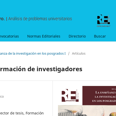
nvocatorias
Normas Editoriales
Directorio
Buscar
anza de la investigación en los posgrados I
/
Artículos
formación de investigadores
lco
ector de tesis, Formación