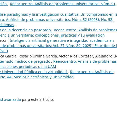
ación
,
Reencuentro. Análisis de problemas universitarios: Núm. 51
bre paradigmas y la investigación cualitativa. Un compromiso en l
o. Análisis de problemas universitarios: Núm. 52 (2008): No. 52,
roblemas
o de la docencia en posgrado
,
Reencuentro. Análisis de problema
cencia universitaria: concepciones, prácticas y su evaluación
hacón,
Inteligencia artificial generativa e integridad académica en
 de problemas universitarios: Vol. 37 Núm. 89 (2025): El arribo de l
os II
a García, Rosario Urbina García, Víctor Ríos Cortazar, Alejandro Ll
nternado médico de pregrado
,
Reencuentro. Análisis de problemas
blicaciones periódicas de la UAM
 Universidad Pública en la virtualidad
,
Reencuentro. Análisis de
 No. 44, Medios electrónicos y Universidad
tud avanzada
para este artículo.