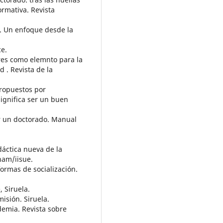
ormativa. Revista
a. Un enfoque desde la
ce.
res como elemnto para la
d . Revista de la
 propuestos por
ignifica ser un buen
er un doctorado. Manual
.
dáctica nueva de la
nam/iisue.
formas de socialización.
, Siruela.
misión. Siruela.
ademia. Revista sobre