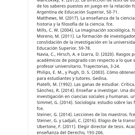
de los saberes puestos en juego en la relación f
Argentina de Educación Superior, 50-71.
Matthews, M. (2017). La enseñanza de la cienci
historia y la filosofía de la ciencia. fce.
Mills, C. W. (2004). La imaginación sociológica. f
Moreno, M. (2011). La formación de investigado
conslidación de la investigación en la universida
Educación Superior, 59-78.
Navia, C., Hirsch, A. e Izarra, D. (2020). Rasgos
académicos de posgrado con respecto a lo que s
profesor universitario. Trayectorias, 3-24.
Philips, E. M., y Pugh, D. S. (2003). Cómo obten
para estudiantes y tutores. Gedisa.
Piatelli, M. (1992). Las ganas de estudiar. Crítica
Sánchez, R. (2014). Enseñar a investigar. Una di
investigación en ciancias sociales y humanas. u
Simmel, G. (2014). Sociología: estudio sobre las 
fce.
Steiner, G. (2014). Lecciones de los maestros. fce
Steiner, G. y Ladjali, C. (2016). Elogio de la trans
Ubertone, F. (2011). Elegir director de tesis. Ac
enseñanza del Derecho, 193-206.