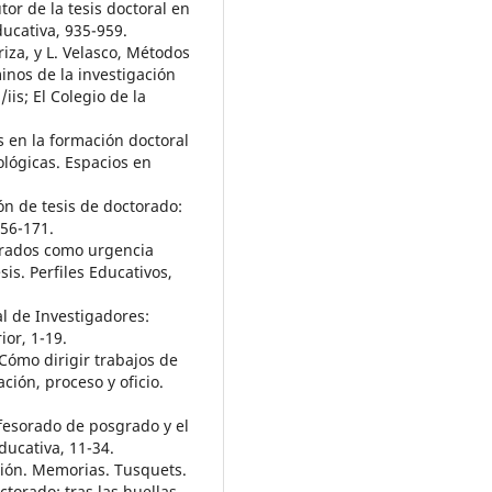
tor de la tesis doctoral en
ucativa, 935-959.
Ariza, y L. Velasco, Métodos
minos de la investigación
is; El Colegio de la
is en la formación doctoral
ológicas. Espacios en
ón de tesis de doctorado:
156-171.
osgrados como urgencia
sis. Perfiles Educativos,
al de Investigadores:
or, 1-19.
 Cómo dirigir trabajos de
ción, proceso y oficio.
rofesorado de posgrado y el
ducativa, 11-34.
cción. Memorias. Tusquets.
ctorado: tras las huellas