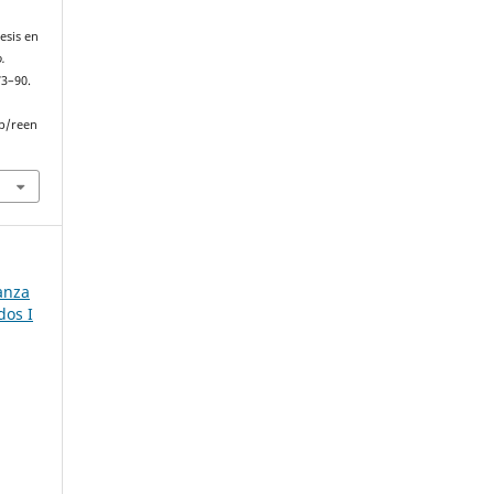
esis en
.
73–90.
p/reen
anza
dos I