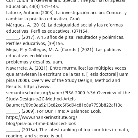
Curriculum in General and Special. The Journal of Special
Education, 44(3) 131–145.
Latorre, Antonio (2003). La investigación acción: Conocer y
cambiar la práctica educativa. Graó.
Márquez, A. (2016). La desigualdad social y las reformas
educativas. Perfiles educativos, (37)154.
_______, (2017). A 15 años de pisa: resultados y polémicas.
Perfiles educativos, (39)156.
Mejía, P. y Gallegos, M. A. (Coords.) (2021). Las políticas
educativas en México:
problemas y desafíos. uam.
Navarrete, A. (2021). Entre murmullos: las múltiples voces
que atraviesan la escritura de la tesis. [Tesis doctoral] uam.
pisa (2000). Overview of the Study Design, Method and
Results. https://www.
semanticscholar.org/paper/PISA-2000-%3A-Overview-of-the-
Study-Design-%2C-Method-Artelt-
Baumert/09d0aa9213c82ce5f6d94c81e8a7753b822af13e
_______, (2009). For Our Time: A Balanced Look.
https://www.shankerinstitute.org/
blog/pisa-our-time-balanced-look
_______, (2015a). The latest ranking of top countries in math,
reading, and science is out.