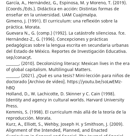
García, A., Hernández, G., Espinosa, M. y Moreno, T. (2019).
(Coords./Eds.). Didáctica en acción: Distintas formas de
enseñar en la universidad. UAM Cuajimalpa.
Gimeno, J. (1991). El curriculum: una reflexión sobre la
práctica. Morata.
Guevara N., G. (comp.) (1992). La catástrofe silenciosa. fce.
Hernández-Z., G. (1996). Concepciones y prácticas
pedagógicas sobre la lengua escrita en secundaria urbanas
del Estado de México. Reportes de Investigación Educativa.
sep/conacyt.
_______, (2010). Decolonizing literacy: Mexican lives in the era
of global capitalism. Multilingual Matters.
_______, (2021). ¿Qué es una tesis? Mini-lección para niños de
doctorado [Archivo de vídeo]. https://youtu.be/soLwEMz-
hBQ
Holland, D., W. Lachicotte, D. Skinner y C. Cain (1998).
Identity and agency in cultural worlds. Harvard University
Press.
Kemmis, S. (1998). El curriculum más allá de la teoría de la
reproducción. Morata.
Kurz, A., Elliott, S., Wehby, Joseph H. y Smithson, J. (2009).
Alignment of the Intended, Planned, and Enacted