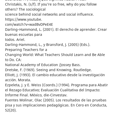
Christakis, N. (s/f). If you’re so free, why do you follow
others? The sociological
science behind social networks and social influence.
https://www.youtube.
com/watch?v=wadBvDPeE4E
Darling–Hammond, L. (2001). El derecho de aprender. Crear
buenas escuelas para
todos. Ariel.
Darling-Hammond, L., y Bransford, J. (2005) (Eds.).
Preparing Teachers for a
Changing World: What Teachers Should Learn and Be Able
to Do. CA:
National Academy of Education /Jossey Bass.
Dretske, F. (1969). Seeing and Knowing. Routledge.
Elliott, J. (1993). El cambio educativo desde la investigación
acción. Morata.
Ezpeleta, J. y E. Weiss (Coords.) (1994). Programa para Abatir
el Rezago Educativo; Evaluación Cualitativa del Impacto:
Informe Final. México, die-Cinvestav.
Fuentes Molinar, Olac (2005). Los resultados de las pruebas
pisa y sus implicaciones pedagógicas. En Cero en Conducta,
52(20).