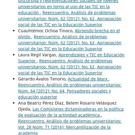
discursiva y representaciones sociales de jóvenes
universitarios en torno al uso de las TIC en la
educación
,
Reencuentro. Análisis de problemas
universitarios: Núm. 62 (2012): No. 62, Apropiación
social de las TIC en la Educación Superior
Cuauhtémoc Ochoa Tinoco,
Abriendo brecha en el
olvido
,
Reencuentro. Análisis de problemas
universitarios: Núm. 62 (2012): No. 62, Apropiación
social de las TIC en la Educación Superior
Laura Regil Vargas,
Aprendizajes y TIC en Educación
Superior
,
Reencuentro. Análisis de problemas
universitarios: Núm. 62 (2012): No. 62, Apropiación
social de las TIC en la Educación Superior
Gerardo Ávalos Tenorio,
Actualidad de Marx
,
Reencuentro. Análisis de problemas universitarios:
Núm. 64 (2012): No. 64, Pensadores sociales y
educación superior
Ana Beatriz Pérez Díaz, Belem Rosario Velásquez
Ojeda,
Las Comisiones dictaminadoras en la política
de evaluación de la actividad académica
,
Reencuentro. Análisis de problemas universitarios:
Vol. 28 Núm. 71 (2016): Mercantilización de la
academia