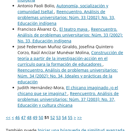
Antonio Paoli Bolio,
Autonomía, socialización y
comunidad tseltal
,
Reencuentro. Análisis de
problemas universitarios: Núm. 33 (2002): No. 33,
Educación indígena
Francisco Álvarez Q.,
El teatro maya
,
Reencuentro.
Análisis de problemas universitarios: Núm. 33 (2002):
No. 33, Educación indígena
José Federman Muñoz Giraldo, Josefina Quintero
Corzo, Raúl Ancízar Munévar Molina,
Construcción de
teoría a partir de la investigación-acción en el
currículo para la formación de educadores
,
Reencuentro. Análisis de problemas universitarios:
Núm. 34 (2002): No. 34, Ideales y prácticas de la
educación
Judith Hernández-Mora,
El chicano imaginado ¿o el
chicano que se imagina?
,
Reencuentro. Análisis de
problemas universitarios: Núm. 37 (2003): No. 37,
Educación y cultura chicana
<<
<
46
47
48
49
50
51
52
53
54
55
>
>>
También puede
Iniciar una búsqueda de similitud avanzada