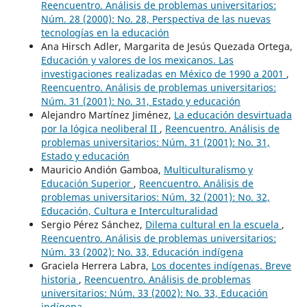
Reencuentro. Análisis de problemas universitarios:
Núm. 28 (2000): No. 28, Perspectiva de las nuevas
tecnologías en la educación
Ana Hirsch Adler, Margarita de Jesús Quezada Ortega,
Educación y valores de los mexicanos. Las
investigaciones realizadas en México de 1990 a 2001
,
Reencuentro. Análisis de problemas universitarios:
Núm. 31 (2001): No. 31, Estado y educación
Alejandro Martínez Jiménez,
La educación desvirtuada
por la lógica neoliberal II
,
Reencuentro. Análisis de
problemas universitarios: Núm. 31 (2001): No. 31,
Estado y educación
Mauricio Andión Gamboa,
Multiculturalismo y
Educación Superior
,
Reencuentro. Análisis de
problemas universitarios: Núm. 32 (2001): No. 32,
Educación, Cultura e Interculturalidad
Sergio Pérez Sánchez,
Dilema cultural en la escuela
,
Reencuentro. Análisis de problemas universitarios:
Núm. 33 (2002): No. 33, Educación indígena
Graciela Herrera Labra,
Los docentes indígenas. Breve
historia
,
Reencuentro. Análisis de problemas
universitarios: Núm. 33 (2002): No. 33, Educación
indígena