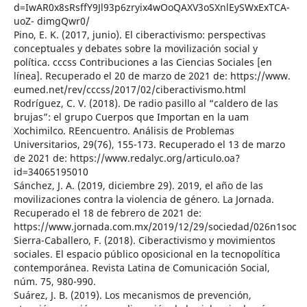
d=IwAR0x8sRsffY9Jl93p6zryix4wOoQAXV3oSXnlEySWxExTCA-
uoZ- dimgQwr0/
Pino, E. K. (2017, junio). El ciberactivismo: perspectivas
conceptuales y debates sobre la movilización social y
política. cccss Contribuciones a las Ciencias Sociales [en
línea]. Recuperado el 20 de marzo de 2021 de: https://www.
eumed.net/rev/cccss/2017/02/ciberactivismo.html
Rodríguez, C. V. (2018). De radio pasillo al “caldero de las
brujas”: el grupo Cuerpos que Importan en la uam
Xochimilco. REencuentro. Análisis de Problemas
Universitarios, 29(76), 155-173. Recuperado el 13 de marzo
de 2021 de: https://www.redalyc.org/articulo.oa?
id=34065195010
Sánchez, J. A. (2019, diciembre 29). 2019, el año de las
movilizaciones contra la violencia de género. La Jornada.
Recuperado el 18 de febrero de 2021 de:
https://www.jornada.com.mx/2019/12/29/sociedad/026n1soc
Sierra-Caballero, F. (2018). Ciberactivismo y movimientos
sociales. El espacio público oposicional en la tecnopolítica
contemporánea. Revista Latina de Comunicación Social,
núm. 75, 980-990.
Suárez, J. B. (2019). Los mecanismos de prevención,