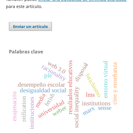
para este artículo.
Enviar un artículo
Palabras clave
web 3.0
resultados educativos
entorno virtual
disposal
cine y enseñanza
racionality
ple
fetichismo
desempeño escolar
social inequality
desigualdad social
enajenación
lms
media
fetish
reification
instituciones
universidad
institutions
weber
marx
sense