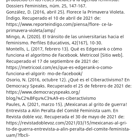
Dossiers Feministes, núm. 25, 147-167.
González, D. (2016, abril 25). Florece la Primavera Violeta.
Índigo. Recuperado el 10 de abril de 2021 de:
https://www.reporteindigo.com/piensa/flore- ce-la-
primavera-violeta/amp/
Mingo, A. (2020). El tránsito de las universitarias hacia el
feminismo. Perfiles Educativos, 42(167), 10-30.
Montells, L. (2017, febrero 13). Qué es Edgerank o cómo
funciona el algoritmo de Facebook. Metricool [Sitio web].
Recuperado el 17 de septiembre de 2021 de:
https://metricool.com/es/que-es-edgerank-o-como-
funciona-el-algorit- mo-de-facebook/
Osorio, N. (2016, octubre 12). ¿Qué es el Ciberactivismo? En
Democracy Speaks. Recuperado el 25 de febrero de 2021 de:
https://www.democracyspeaks.org/
blog/%C2%BFqu%C3%A9-es-ciberactivismo
Paules, A. (2021, marzo 15). ¡Mexicanas al grito de guerra!
Entrevista a Alin Peralta del Comité Feminista uam. En
Revista doble voz. Recuperada el 30 de mayo de 2021 de:
https://revistadoblevoz.com/2021/03/15/mexicanas-al-gri-
to-de-guerra-entrevista-a-alin-peralta-del-comite-feminista-
uam/?fbcli-