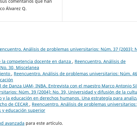
 sus comentarios que han
sco Álvarez Q.
encuentro. Análisis de problemas universitarios: Núm. 37 (2003): 
de la competencia docente en danza
,
Reencuentro. Análisis de
 No. 30, Miscelanea
miento
,
Reencuentro. Análisis de problemas universitarios: Núm. 4
ucación
l de Danza UAM- INBA. Entrevista con el maestro Marco Antonio Si
itarios: Núm. 39 (2004): No. 39, Universidad y difusión de la cult
ro y la educación en derechos humanos. Una estrategía para analiz
recho de CECAR
,
Reencuentro. Análisis de problemas universitarios:
 y educación superior
tud avanzada
para este artículo.