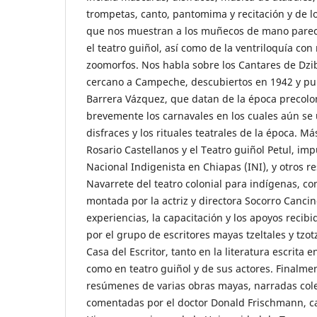
trompetas, canto, pantomima y recitación y de l
que nos muestran a los muñecos de mano pareci
el teatro guiñol, así como de la ventriloquía con
zoomorfos. Nos habla sobre los Cantares de Dzi
cercano a Campeche, descubiertos en 1942 y pu
Barrera Vázquez, que datan de la época precolon
brevemente los carnavales en los cuales aún se 
disfraces y los rituales teatrales de la época. 
Rosario Castellanos y el Teatro guiñol Petul, imp
Nacional Indigenista en Chiapas (INI), y otros r
Navarrete del teatro colonial para indígenas, co
montada por la actriz y directora Socorro Canci
experiencias, la capacitación y los apoyos recib
por el grupo de escritores mayas tzeltales y tzotz
Casa del Escritor, tanto en la literatura escrita 
como en teatro guiñol y de sus actores. Finalmen
resúmenes de varias obras mayas, narradas cole
comentadas por el doctor Donald Frischmann, ca