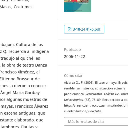
, Masks, Costumes
3-18-247hko.pdf
'ibajom, Cultura de los
Publicado
ez Q. recuerda al indígena
2006-11-22
tradujo al quiché; es
, la obra de teatro Danza
Francisco Ximénez, al
Cómo citar
 Ettienne Brasseur de
Álvarez Q., F. (2006). El teatro maya: Breví
enes la dieron a conocer
semblanza histórica, su situación actual y
. Ángel María Garibay
problemática.
Reencuentro. Análisis De Prob
mos algunas muestras de
Universitarios
, (33), 75–89. Recuperado a pa
 mayas. Francisco Álvarez
https://reencuentro.xoc.uam.mx/index.ph
cuentro/article/view/418
en escena antiguas, que
astante elaborado, que
Más formatos de cita
 tambores, flautas y