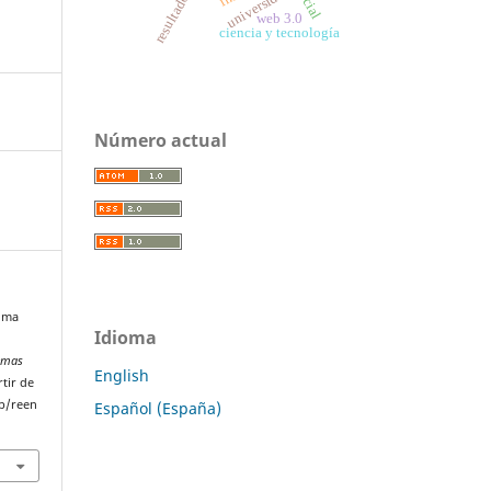
universidad
web 3.0
ciencia y tecnología
Número actual
sima
Idioma
lemas
English
rtir de
p/reen
Español (España)