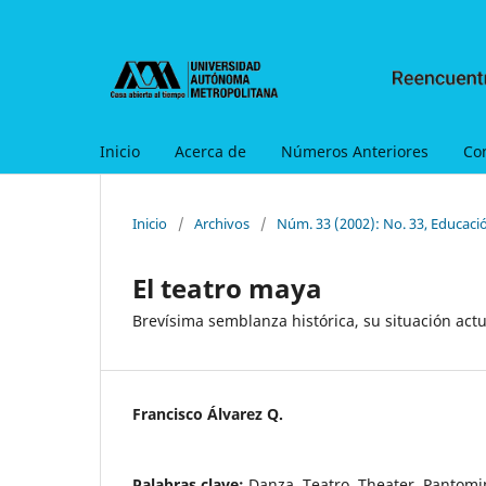
Inicio
Acerca de
Números Anteriores
Co
Inicio
/
Archivos
/
Núm. 33 (2002): No. 33, Educaci
El teatro maya
Brevísima semblanza histórica, su situación act
Francisco Álvarez Q.
Palabras clave:
Danza, Teatro, Theater, Pantomi