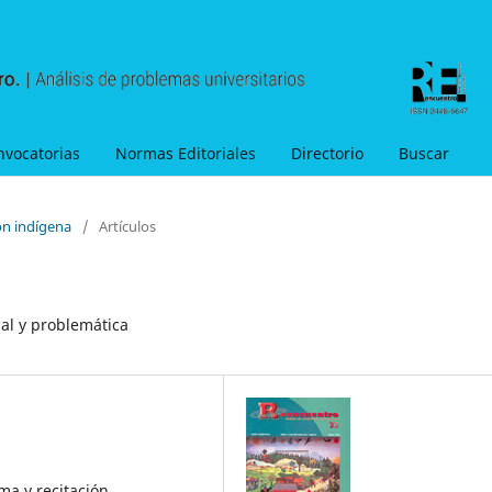
nvocatorias
Normas Editoriales
Directorio
Buscar
ón indígena
/
Artículos
ual y problemática
ma y recitación,