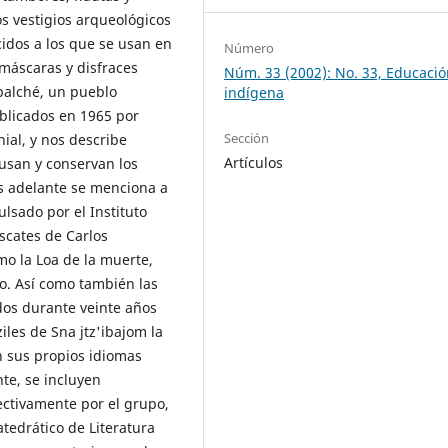
os vestigios arqueológicos
dos a los que se usan en
Número
 máscaras y disfraces
Núm. 33 (2002): No. 33, Educaci
balché, un pueblo
indígena
blicados en 1965 por
Sección
ial, y nos describe
Artículos
usan y conservan los
Más adelante se menciona a
ulsado por el Instituto
escates de Carlos
mo la Loa de la muerte,
no. Así como también las
idos durante veinte años
iles de Sna jtz'ibajom la
en sus propios idiomas
te, se incluyen
ctivamente por el grupo,
tedrático de Literatura