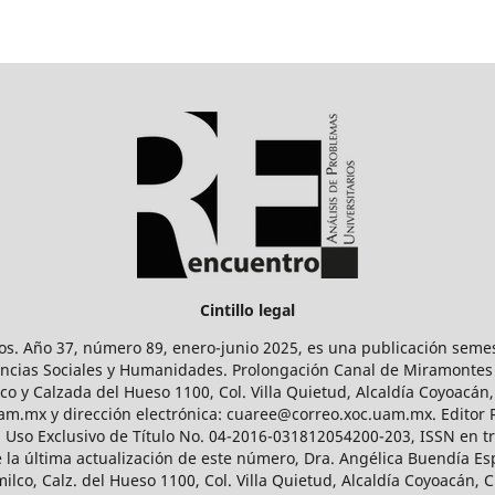
Cintillo legal
os. Año 37, número 89, enero-junio 2025, es una publicación sem
Ciencias Sociales y Humanidades. Prolongación Canal de Miramontes
ico y Calzada del Hueso 1100, Col. Villa Quietud, Alcaldía Coyoacán,
uam.mx y dirección electrónica: cuaree@correo.xoc.uam.mx. Editor
l Uso Exclusivo de Título No. 04-2016-031812054200-203, ISSN en tr
 última actualización de este número, Dra. Angélica Buendía Esp
o, Calz. del Hueso 1100, Col. Villa Quietud, Alcaldía Coyoacán, C