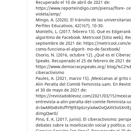
Recuperado el 10 de abril de 2021 de:
https://www.reporteindigo.com/piensa/flore- ce
violeta/amp/
Mingo, A. (2020). El tránsito de las universitari
Perfiles Educativos, 42(167), 10-30.
Montells, L. (2017, febrero 13). Qué es Edgerank
algoritmo de Facebook. Metricool [Sitio web]. R
septiembre de 2021 de: https://metricool.com/
como-funciona-el-algorit- mo-de-facebook/
Osorio, N. (2016, octubre 12). ¿Qué es el Ciber
Speaks. Recuperado el 25 de febrero de 2021 de
https://www.democracyspeaks.org/ blog/%C2
ciberactivismo
Paules, A. (2021, marzo 15). ¡Mexicanas al grito 
Alin Peralta del Comité Feminista uam. En Revi
el 30 de mayo de 2021 de:
https://revistadoblevoz.com/2021/03/15/mexican
entrevista-a-alin-peralta-del-comite-feminista-u
d=IwAR0x8sRsffY9Jl93p6zryix4wOoQAXV3oSXnlE
dimgQwr0/
Pino, E. K. (2017, junio). El ciberactivismo: pers
debates sobre la movilización social y política. 
Ciencias Sociales [en línea]. Recuperado el 20 