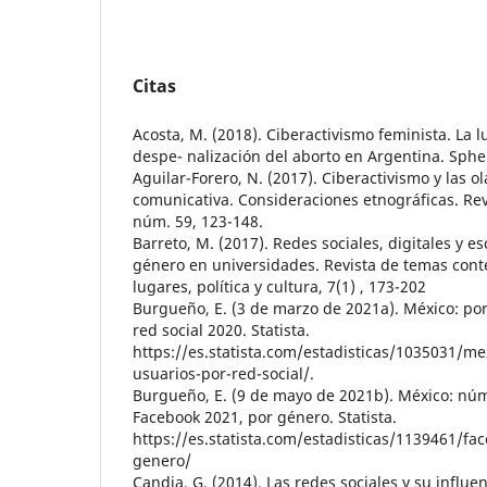
Citas
Acosta, M. (2018). Ciberactivismo feminista. La 
despe- nalización del aborto en Argentina. Spher
Aguilar-Forero, N. (2017). Ciberactivismo y las ol
comunicativa. Consideraciones etnográficas. Rev
núm. 59, 123-148.
Barreto, M. (2017). Redes sociales, digitales y es
género en universidades. Revista de temas con
lugares, política y cultura, 7(1) , 173-202
Burgueño, E. (3 de marzo de 2021a). México: po
red social 2020. Statista.
https://es.statista.com/estadisticas/1035031/me
usuarios-por-red-social/.
Burgueño, E. (9 de mayo de 2021b). México: nu
Facebook 2021, por género. Statista.
https://es.statista.com/estadisticas/1139461/fa
genero/
Candia, G. (2014). Las redes sociales y su influ