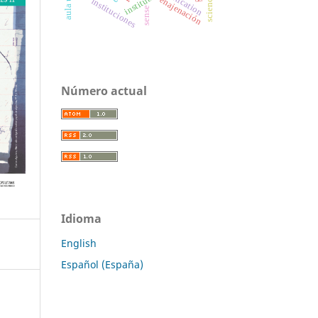
institutions
reification
enajenación
instituciones
sense
Número actual
Idioma
English
Español (España)