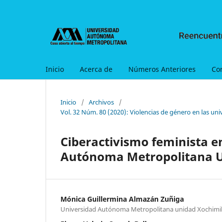
Inicio
Acerca de
Números Anteriores
Co
Inicio
/
Archivos
/
Vol. 32 Núm. 80 (2020): Violencias de género en las univ
Ciberactivismo feminista en
Autónoma Metropolitana 
Mónica Guillermina Almazán Zuñiga
Universidad Autónoma Metropolitana unidad Xochimi