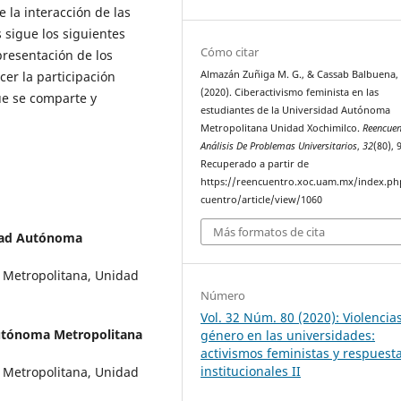
 la interacción de las
s sigue los siguientes
Cómo citar
presentación de los
er la participación
Almazán Zuñiga M. G., & Cassab Balbuena, 
(2020). Ciberactivismo feminista en las
ue se comparte y
estudiantes de la Universidad Autónoma
Metropolitana Unidad Xochimilco.
Reencuen
Análisis De Problemas Universitarios
,
32
(80), 
Recuperado a partir de
https://reencuentro.xoc.uam.mx/index.ph
cuentro/article/view/1060
Más formatos de cita
ad Autónoma
a Metropolitana, Unidad
Número
Vol. 32 Núm. 80 (2020): Violencia
utónoma Metropolitana
género en las universidades:
activismos feministas y respuest
institucionales II
a Metropolitana, Unidad