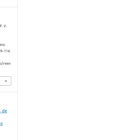
F. V.
tro.
99–114.
p/reen
s de
as