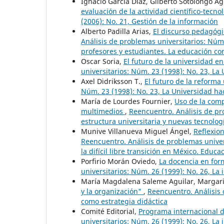
Ignacio García Díaz, Gilberto Sotolongo A
evaluación de la actividad científico-tecno
(2006): No. 21, Gestión de la información
Alberto Padilla Arias,
El discurso pedagógi
Análisis de problemas universitarios: Núm
profesores y estudiantes. La educación c
Oscar Soria,
El futuro de la universidad en
universitarios: Núm. 23 (1998): No. 23, La 
Axel Didriksson T.,
El futuro de la reforma
Núm. 23 (1998): No. 23, La Universidad haci
María de Lourdes Fournier,
Uso de la comp
multimedios
,
Reencuentro. Análisis de pro
estructura universitaria y nuevas tecnolog
Munive Villanueva Miguel Ángel,
Reflexio
Reencuentro. Análisis de problemas univers
la difícil libre transición en México. Educ
Porfirio Morán Oviedo,
La docencia en for
universitarios: Núm. 26 (1999): No. 26, La
María Magdalena Saleme Aguilar, Margari
y la organización"
,
Reencuentro. Análisis 
como estrategia didáctica
Comité Editorial,
Programa internacional 
universitarios: Núm. 26 (1999): No. 26, La