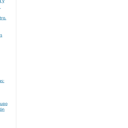
a y
1
ro.
as
as:
rupo
ión