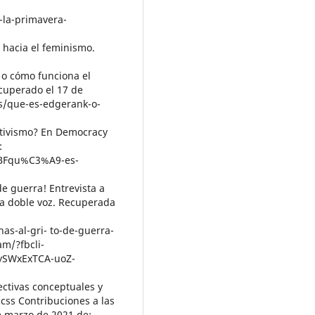
-la-primavera-
as hacia el feminismo.
 o cómo funciona el
ecuperado el 17 de
es/que-es-edgerank-o-
activismo? En Democracy
:
%BFqu%C3%A9-es-
de guerra! Entrevista a
sta doble voz. Recuperada
as-al-gri- to-de-guerra-
am/?fbcli-
ySWxExTCA-uoZ-
pectivas conceptuales y
cccss Contribuciones a las
de marzo de 2021 de: