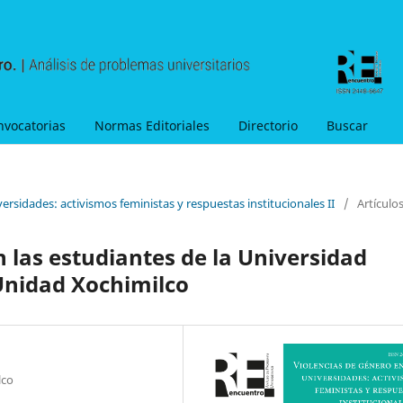
nvocatorias
Normas Editoriales
Directorio
Buscar
ersidades: activismos feministas y respuestas institucionales II
/
Artículo
 las estudiantes de la Universidad
Unidad Xochimilco
lco