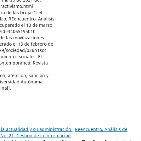
ractivismo.html
ero de las brujas”: el
o. REencuentro. Análisis
ecuperado el 13 de marzo
a?id=34065195010
 de las movilizaciones
perado el 18 de febrero de
29/sociedad/026n1soc
imientos sociales. El
 contemporánea. Revista
.
́n, atención, sanción y
Universidad Autónoma
inal].
 la actualidad y su administración
,
Reencuentro. Análisis de
 No. 21, Gestión de la información