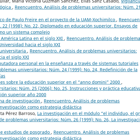
guilar, María Victoria Guzmán Sánchez, Elías Sanz Casado,
Vigilanci
lógica
,
Reencuentro. Análisis de problemas universitarios: Núm. 2
co de Paulo Freire en el proyecto de la UAM-Xochimilco
,
Reencuent
. 22 (1998): No. 22, Diplomado en educación superior. Ensayos de
omo un sistema complejo
 América Latina en el siglo XXI
,
Reencuentro. Análisis de problem
Universidad hacia el siglo XXI
 universitaria
,
Reencuentro. Análisis de problemas universitarios:
a el siglo XXI
utadora personal en la enseñanza a través de sistemas tutoriales
blemas universitarios: Núm. 24 (1999): No. 24, Redefinición de la
ías
nes sobre la educación superior en el “anno domini” 2000
,
itarios: Núm. 25 (2006): No. 25, Instrucciones y práctica educativ
ación superior año 2000
ma de investigación
,
Reencuentro. Análisis de problemas
 investigación como estrategia didáctica
ta Pérez Barroso,
La investigación en el módulo “el individuo, el g
de problemas universitarios: Núm. 26 (1999): No. 26, La investigac
de estudios de posgrado
,
Reencuentro. Análisis de problemas
 investigación como estrategia didáctica