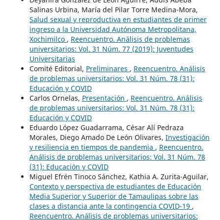
Salinas Urbina, María del Pilar Torre Medina-Mora,
Salud sexual y reproductiva en estudiantes de primer
ingreso a la Universidad Autónoma Metropolitana,
Xochimilco
,
Reencuentro. Análisis de problemas
universitarios: Vol. 31 Núm. 77 (2019): Juventudes
Universitarias
Comité Editorial,
Preliminares
,
Reencuentro. Análisis
de problemas universitarios: Vol. 31 Núm. 78 (31):
Educación y COVID
Carlos Ornelas,
Presentación
,
Reencuentro. Análisis
de problemas universitarios: Vol. 31 Núm. 78 (31):
Educación y COVID
Eduardo López Guadarrama, César Alí Pedraza
Morales, Diego Amado De León Olivares,
Investigación
y resiliencia en tiempos de pandemia
,
Reencuentro.
Análisis de problemas universitarios: Vol. 31 Núm. 78
(31): Educación y COVID
Miguel Efrén Tinoco Sánchez, Kathia A. Zurita-Aguilar,
Contexto y perspectiva de estudiantes de Educación
Media Superior y Superior de Tamaulipas sobre las
clases a distancia ante la contingencia COVID-19
,
Reencuentro. Análisis de problemas universitarios: