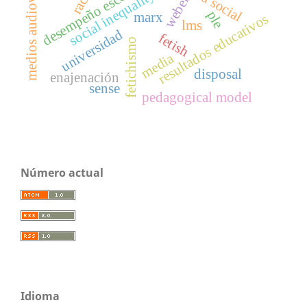
medios audiovisuales
desempeño escolar
social inequality
weber
ple
marx
resultados educativos
lms
universidad
fetish
fetichismo
media
disposal
enajenación
sense
pedagogical model
Número actual
Idioma