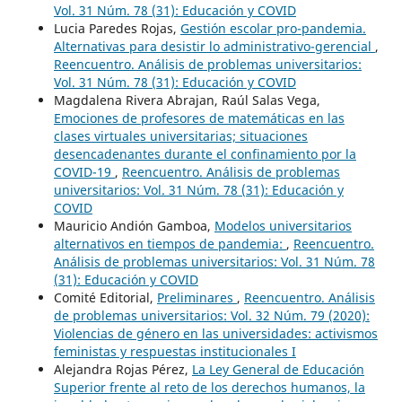
Vol. 31 Núm. 78 (31): Educación y COVID
Lucia Paredes Rojas,
Gestión escolar pro-pandemia.
Alternativas para desistir lo administrativo-gerencial
,
Reencuentro. Análisis de problemas universitarios:
Vol. 31 Núm. 78 (31): Educación y COVID
Magdalena Rivera Abrajan, Raúl Salas Vega,
Emociones de profesores de matemáticas en las
clases virtuales universitarias; situaciones
desencadenantes durante el confinamiento por la
COVID-19
,
Reencuentro. Análisis de problemas
universitarios: Vol. 31 Núm. 78 (31): Educación y
COVID
Mauricio Andión Gamboa,
Modelos universitarios
alternativos en tiempos de pandemia:
,
Reencuentro.
Análisis de problemas universitarios: Vol. 31 Núm. 78
(31): Educación y COVID
Comité Editorial,
Preliminares
,
Reencuentro. Análisis
de problemas universitarios: Vol. 32 Núm. 79 (2020):
Violencias de género en las universidades: activismos
feministas y respuestas institucionales I
Alejandra Rojas Pérez,
La Ley General de Educación
Superior frente al reto de los derechos humanos, la