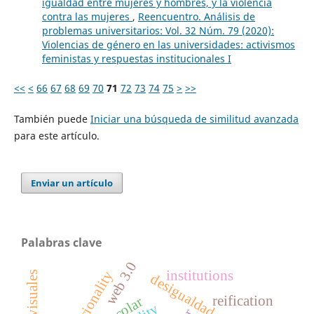
igualdad entre mujeres y hombres, y la violencia
contra las mujeres
,
Reencuentro. Análisis de
problemas universitarios: Vol. 32 Núm. 79 (2020):
Violencias de género en las universidades: activismos
feministas y respuestas institucionales I
<<
<
66
67
68
69
70
71
72
73
74
75
>
>>
También puede
Iniciar una búsqueda de similitud avanzada
para este artículo.
Enviar un artículo
Palabras clave
web 3.0
institutions
racionality
desigualdad social
reification