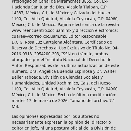
Prolongación Canal de Miramontes 3855, Col. Ex-
Hacienda San Juan de Dios, Alcaldía Tlalpan, C.P.
14387, México, Cd. de México y Calzada del Hueso
1100, Col. Villa Quietud, Alcaldía Coyoacán, C.P. 04960,
México, Cd. de México. Página electrónica de la revista
www.reencuentro.xoc.uam.mx y dirección electrónica:
cuaree@correo.xoc.uam.mx. Editor Responsable:
D.C.G. Rosa Luz Cartajena Alcántara. Certificado de
Reserva de Derechos al Uso Exclusivo de Título No. 04-
2016-031812054200-203, ISSN en trámite, ambos
otorgados por el Instituto Nacional del Derecho de
Autor. Responsables de la última actualización de este
número, Dra. Angélica Buendía Espinosa y Dr. Walter
Beller Taboada, División de Ciencias Sociales y
Humanidades, Unidad Xochimilco, Calz. del Hueso
1100, Col. Villa Quietud, Alcaldía Coyoacán, C.P. 04960
México, Cd. de México. Fecha de última modificación:
martes 17 de marzo de 2026. Tamaño del archivo 7.1
MB.
Las opiniones expresadas por los autores no
necesariamente expresan la opinión del director o
editor en jefe, ni una postura oficial de la División de