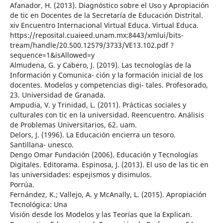
Afanador, H. (2013). Diagnóstico sobre el Uso y Apropiación
de tic en Docentes de la Secretaría de Educación Distrital.
xiv Encuentro Internacional Virtual Educa. Virtual Educa.
https://reposital.cuaieed.unam.mx:8443/xmlui/bits-
tream/handle/20.500.12579/3733/VE13.102.pdf ?
sequence=1&isAllowed=y
Almudena, G. y Cabero, J. (2019). Las tecnologías de la
Información y Comunica- ción y la formación inicial de los
docentes. Modelos y competencias digi- tales. Profesorado,
23. Universidad de Granada.
Ampudia, V. y Trinidad, L. (2011). Prácticas sociales y
culturales con tic en la universidad. Reencuentro. Análisis
de Problemas Universitarios, 62. uam.
Delors, J. (1996). La Educación encierra un tesoro.
Santillana- unesco.
Dengo Omar Fundación (2006). Educación y Tecnologías
Digitales. Editorama. Espinosa, J. (2013). El uso de las tic en
las universidades: espejismos y disimulos.
Porrúa.
Fernández, K.; Vallejo, A. y McAnally, L. (2015). Apropiación
Tecnológica: Una
Visión desde los Modelos y las Teorías que la Explican.