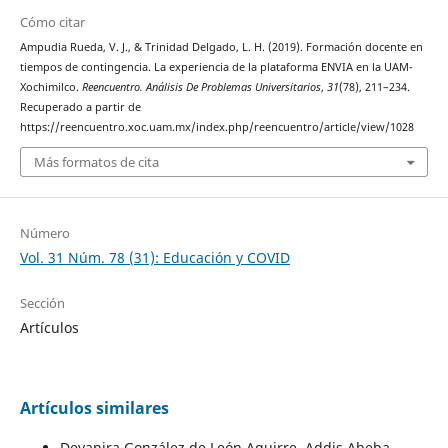
Cómo citar
Ampudia Rueda, V. J., & Trinidad Delgado, L. H. (2019). Formación docente en
tiempos de contingencia. La experiencia de la plataforma ENVIA en la UAM-
Xochimilco.
Reencuentro. Análisis De Problemas Universitarios
,
31
(78), 211–234.
Recuperado a partir de
https://reencuentro.xoc.uam.mx/index.php/reencuentro/article/view/1028
Más formatos de cita
Número
Vol. 31 Núm. 78 (31): Educación y COVID
Sección
Artículos
Artículos similares
Deyanira González de León Aguirre, Addis Abeba