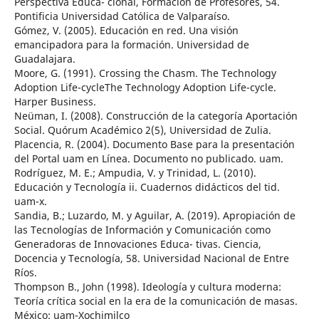
Perspectiva Educa- cional, Formación de Profesores, 54.
Pontificia Universidad Católica de Valparaíso.
Gómez, V. (2005). Educación en red. Una visión
emancipadora para la formación. Universidad de
Guadalajara.
Moore, G. (1991). Crossing the Chasm. The Technology
Adoption Life-cycleThe Technology Adoption Life-cycle.
Harper Business.
Neüman, I. (2008). Construcción de la categoría Aportación
Social. Quórum Académico 2(5), Universidad de Zulia.
Placencia, R. (2004). Documento Base para la presentación
del Portal uam en Línea. Documento no publicado. uam.
Rodríguez, M. E.; Ampudia, V. y Trinidad, L. (2010).
Educación y Tecnología ii. Cuadernos didácticos del tid.
uam-x.
Sandia, B.; Luzardo, M. y Aguilar, A. (2019). Apropiación de
las Tecnologías de Información y Comunicación como
Generadoras de Innovaciones Educa- tivas. Ciencia,
Docencia y Tecnología, 58. Universidad Nacional de Entre
Ríos.
Thompson B., John (1998). Ideología y cultura moderna:
Teoría crítica social en la era de la comunicación de masas.
México: uam-Xochimilco