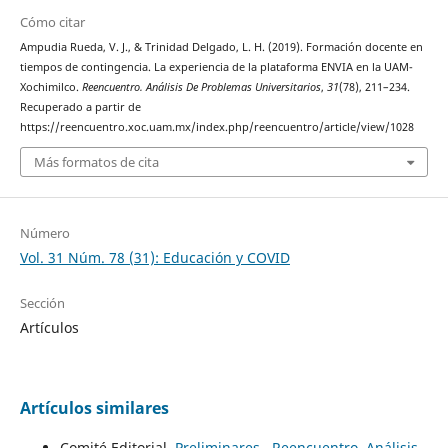
Cómo citar
Ampudia Rueda, V. J., & Trinidad Delgado, L. H. (2019). Formación docente en
tiempos de contingencia. La experiencia de la plataforma ENVIA en la UAM-
Xochimilco.
Reencuentro. Análisis De Problemas Universitarios
,
31
(78), 211–234.
Recuperado a partir de
https://reencuentro.xoc.uam.mx/index.php/reencuentro/article/view/1028
Más formatos de cita
Número
Vol. 31 Núm. 78 (31): Educación y COVID
Sección
Artículos
Artículos similares
Comité Editorial,
Preliminares
,
Reencuentro. Análisis