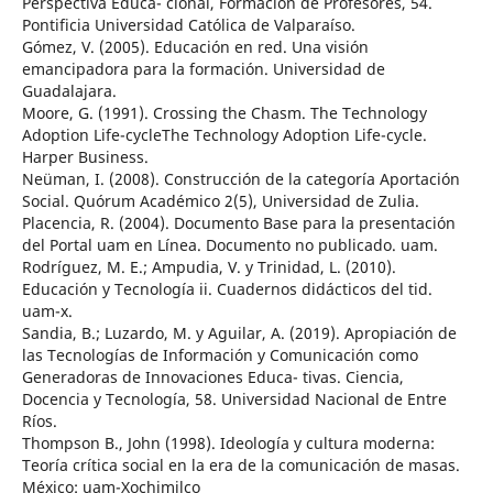
Perspectiva Educa- cional, Formación de Profesores, 54.
Pontificia Universidad Católica de Valparaíso.
Gómez, V. (2005). Educación en red. Una visión
emancipadora para la formación. Universidad de
Guadalajara.
Moore, G. (1991). Crossing the Chasm. The Technology
Adoption Life-cycleThe Technology Adoption Life-cycle.
Harper Business.
Neüman, I. (2008). Construcción de la categoría Aportación
Social. Quórum Académico 2(5), Universidad de Zulia.
Placencia, R. (2004). Documento Base para la presentación
del Portal uam en Línea. Documento no publicado. uam.
Rodríguez, M. E.; Ampudia, V. y Trinidad, L. (2010).
Educación y Tecnología ii. Cuadernos didácticos del tid.
uam-x.
Sandia, B.; Luzardo, M. y Aguilar, A. (2019). Apropiación de
las Tecnologías de Información y Comunicación como
Generadoras de Innovaciones Educa- tivas. Ciencia,
Docencia y Tecnología, 58. Universidad Nacional de Entre
Ríos.
Thompson B., John (1998). Ideología y cultura moderna:
Teoría crítica social en la era de la comunicación de masas.
México: uam-Xochimilco