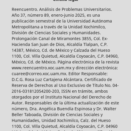
Reencuentro. Análisis de Problemas Universitarios.
Año 37, número 89, enero-junio 2025, es una
publicación semestral de la Universidad Autónoma
Metropolitana a través de la Unidad Xochimilco,
División de Ciencias Sociales y Humanidades.
Prolongación Canal de Miramontes 3855, Col. Ex-
Hacienda San Juan de Dios, Alcaldía Tlalpan, C.P.
14387, México, Cd. de México y Calzada del Hueso
1100, Col. Villa Quietud, Alcaldía Coyoacán, C.P. 04960,
México, Cd. de México. Página electrónica de la revista
www.reencuentro.xoc.uam.mx y dirección electrónica:
cuaree@correo.xoc.uam.mx. Editor Responsable:
D.C.G. Rosa Luz Cartajena Alcántara. Certificado de
Reserva de Derechos al Uso Exclusivo de Título No. 04-
2016-031812054200-203, ISSN en trámite, ambos
otorgados por el Instituto Nacional del Derecho de
Autor. Responsables de la última actualización de este
número, Dra. Angélica Buendía Espinosa y Dr. Walter
Beller Taboada, División de Ciencias Sociales y
Humanidades, Unidad Xochimilco, Calz. del Hueso
1100, Col. Villa Quietud, Alcaldía Coyoacán, C.P. 04960