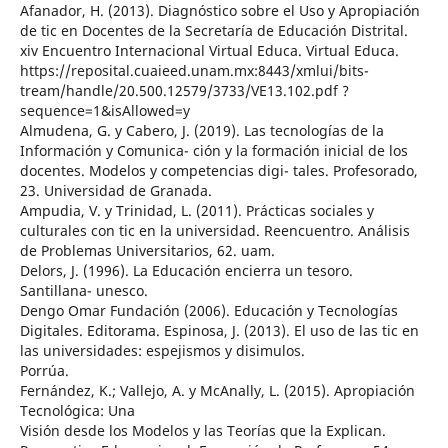
Afanador, H. (2013). Diagnóstico sobre el Uso y Apropiación
de tic en Docentes de la Secretaría de Educación Distrital.
xiv Encuentro Internacional Virtual Educa. Virtual Educa.
https://reposital.cuaieed.unam.mx:8443/xmlui/bits-
tream/handle/20.500.12579/3733/VE13.102.pdf ?
sequence=1&isAllowed=y
Almudena, G. y Cabero, J. (2019). Las tecnologías de la
Información y Comunica- ción y la formación inicial de los
docentes. Modelos y competencias digi- tales. Profesorado,
23. Universidad de Granada.
Ampudia, V. y Trinidad, L. (2011). Prácticas sociales y
culturales con tic en la universidad. Reencuentro. Análisis
de Problemas Universitarios, 62. uam.
Delors, J. (1996). La Educación encierra un tesoro.
Santillana- unesco.
Dengo Omar Fundación (2006). Educación y Tecnologías
Digitales. Editorama. Espinosa, J. (2013). El uso de las tic en
las universidades: espejismos y disimulos.
Porrúa.
Fernández, K.; Vallejo, A. y McAnally, L. (2015). Apropiación
Tecnológica: Una
Visión desde los Modelos y las Teorías que la Explican.