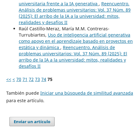
universitaria frente a la IA generativa
,
Reencuentro.
Análisis de problemas universitarios: Vol. 37 Núm. 89
(2025): El arribo de la IA a la universidad: mitos,
realidades y desafíos II
Raúl Castillo-Meraz, María M.M. Contreras-
Turrubiartes,
Uso de inteligencia artificial generativa
como apoyo en el aprendizaje basado en proyectos en
estática y dinámica
,
Reencuentro. Análisis de
problemas universitarios: Vol. 37 Núm. 89 (2025): El
arribo de la IA a la universidad: mitos, realidades y
desafíos II
<<
<
70
71
72
73
74
75
También puede
Iniciar una búsqueda de similitud avanzada
para este artículo.
Enviar un artículo