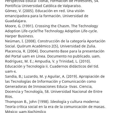
Perspectiva Educa- cional, Formación de Profesores, 54.
Pontificia Universidad Católica de Valparaíso.
Gómez, V. (2005). Educación en red. Una visión
emancipadora para la formación. Universidad de
Guadalajara.
Moore, G. (1991). Crossing the Chasm. The Technology
Adoption Life-cycleThe Technology Adoption Life-cycle.
Harper Business.
Neüman, I. (2008). Construcción de la categoría Aportación
Social. Quórum Académico 2(5), Universidad de Zulia.
Placencia, R. (2004). Documento Base para la presentación
del Portal uam en Línea. Documento no publicado. uam.
Rodríguez, M. E.; Ampudia, V. y Trinidad, L. (2010).
Educación y Tecnología ii. Cuadernos didácticos del tid.
uam-x.
Sandia, B.; Luzardo, M. y Aguilar, A. (2019). Apropiación de
las Tecnologías de Información y Comunicación como
Generadoras de Innovaciones Educa- tivas. Ciencia,
Docencia y Tecnología, 58. Universidad Nacional de Entre
Ríos.
Thompson B., John (1998). Ideología y cultura moderna:
Teoría crítica social en la era de la comunicación de masas.
México: uam-Xochimilco