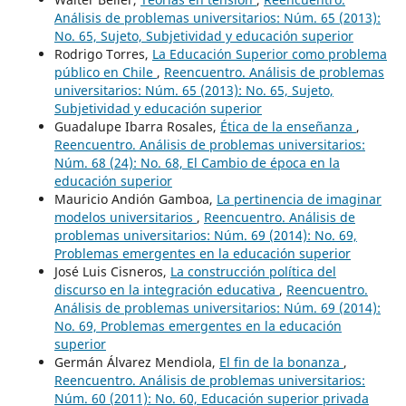
Análisis de problemas universitarios: Núm. 65 (2013):
No. 65, Sujeto, Subjetividad y educación superior
Rodrigo Torres,
La Educación Superior como problema
público en Chile
,
Reencuentro. Análisis de problemas
universitarios: Núm. 65 (2013): No. 65, Sujeto,
Subjetividad y educación superior
Guadalupe Ibarra Rosales,
Ética de la enseñanza
,
Reencuentro. Análisis de problemas universitarios:
Núm. 68 (24): No. 68, El Cambio de época en la
educación superior
Mauricio Andión Gamboa,
La pertinencia de imaginar
modelos universitarios
,
Reencuentro. Análisis de
problemas universitarios: Núm. 69 (2014): No. 69,
Problemas emergentes en la educación superior
José Luis Cisneros,
La construcción política del
discurso en la integración educativa
,
Reencuentro.
Análisis de problemas universitarios: Núm. 69 (2014):
No. 69, Problemas emergentes en la educación
superior
Germán Álvarez Mendiola,
El fin de la bonanza
,
Reencuentro. Análisis de problemas universitarios:
Núm. 60 (2011): No. 60, Educación superior privada