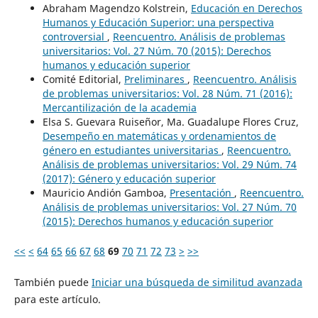
Abraham Magendzo Kolstrein,
Educación en Derechos
Humanos y Educación Superior: una perspectiva
controversial
,
Reencuentro. Análisis de problemas
universitarios: Vol. 27 Núm. 70 (2015): Derechos
humanos y educación superior
Comité Editorial,
Preliminares
,
Reencuentro. Análisis
de problemas universitarios: Vol. 28 Núm. 71 (2016):
Mercantilización de la academia
Elsa S. Guevara Ruiseñor, Ma. Guadalupe Flores Cruz,
Desempeño en matemáticas y ordenamientos de
género en estudiantes universitarias
,
Reencuentro.
Análisis de problemas universitarios: Vol. 29 Núm. 74
(2017): Género y educación superior
Mauricio Andión Gamboa,
Presentación
,
Reencuentro.
Análisis de problemas universitarios: Vol. 27 Núm. 70
(2015): Derechos humanos y educación superior
<<
<
64
65
66
67
68
69
70
71
72
73
>
>>
También puede
Iniciar una búsqueda de similitud avanzada
para este artículo.