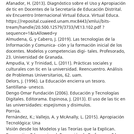
Afanador, H. (2013). Diagnóstico sobre el Uso y Apropiación
de tic en Docentes de la Secretaría de Educación Distrital.
xiv Encuentro Internacional Virtual Educa. Virtual Educa.
https://reposital.cuaieed.unam.mx:8443/xmlui/bits-
tream/handle/20.500.12579/3733/VE13.102.pdf ?
sequence=1&isAllowed=y
Almudena, G. y Cabero, J. (2019). Las tecnologías de la
Información y Comunica- ción y la formación inicial de los
docentes. Modelos y competencias digi- tales. Profesorado,
23. Universidad de Granada.
Ampudia, V. y Trinidad, L. (2011). Prácticas sociales y
culturales con tic en la universidad. Reencuentro. Análisis
de Problemas Universitarios, 62. uam.
Delors, J. (1996). La Educación encierra un tesoro.
Santillana- unesco.
Dengo Omar Fundación (2006). Educación y Tecnologías
Digitales. Editorama. Espinosa, J. (2013). El uso de las tic en
las universidades: espejismos y disimulos.
Porrúa.
Fernández, K.; Vallejo, A. y McAnally, L. (2015). Apropiación
Tecnológica: Una
Visión desde los Modelos y las Teorías que la Explican.