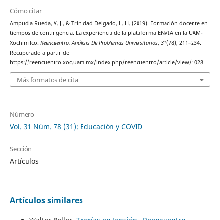
Cómo citar
Ampudia Rueda, V. J., & Trinidad Delgado, L. H. (2019). Formación docente en
tiempos de contingencia. La experiencia de la plataforma ENVIA en la UAM-
Xochimilco.
Reencuentro. Análisis De Problemas Universitarios
,
31
(78), 211–234.
Recuperado a partir de
https://reencuentro.xoc.uam.mx/index.php/reencuentro/article/view/1028
Más formatos de cita
Número
Vol. 31 Núm. 78 (31): Educación y COVID
Sección
Artículos
Artículos similares
Walter Beller,
Teorías en tensión
,
Reencuentro.