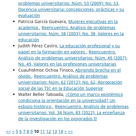
problemas universitarios: Núm. 53 (2009): No. 53,
Docencia universitaria: concepciones, prácticas y su
evaluación
Patricia García Guevara,
Mujeres ejecutivas en la
academia
,
Reencuentro. Análisis de problemas
universitarios: Núm. 38 (2003): No. 38, Valores en la
educación
Judith Pérez Castro,
La educación profesional y su
papel en la formación en valores
,
Reencuentro.
Análisis de problemas universitarios: Núm. 49 (2007):
No. 49, Valores en las profesiones universitarias
Cuauhtémoc Ochoa Tinoco,
Abriendo brecha en el
olvido
,
Reencuentro. Análisis de problemas
universitarios: Núm. 62 (2012): No. 62, Apropiación
social de las TIC en la Educación Superior
Walter Beller Taboada,
¿Cómo un marco epistémico
condiciona la orientación en la universidad? Un
esbozo histórico
,
Reencuentro. Análisis de problemas
universitarios: Vol. 34 Núm. 83 (2022): La enseñanza
de la investigación en los posgrados II
<<
<
5
6
7
8
9
10
11
12
13
14
>
>>