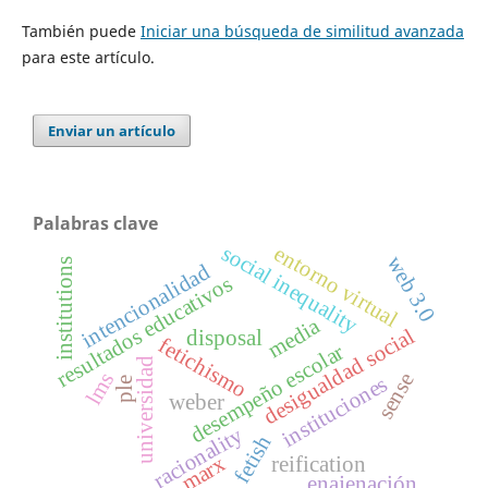
También puede
Iniciar una búsqueda de similitud avanzada
para este artículo.
Enviar un artículo
Palabras clave
social inequality
entorno virtual
web 3.0
institutions
intencionalidad
resultados educativos
media
desigualdad social
disposal
fetichismo
desempeño escolar
universidad
sense
lms
instituciones
ple
weber
racionality
fetish
marx
reification
enajenación