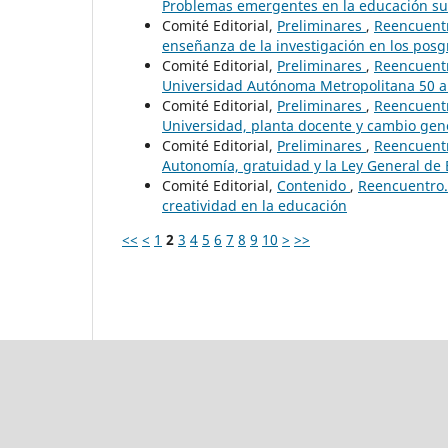
Problemas emergentes en la educación su
Comité Editorial,
Preliminares
,
Reencuentr
enseñanza de la investigación en los posg
Comité Editorial,
Preliminares
,
Reencuentr
Universidad Autónoma Metropolitana 50 
Comité Editorial,
Preliminares
,
Reencuentr
Universidad, planta docente y cambio gen
Comité Editorial,
Preliminares
,
Reencuentr
Autonomía, gratuidad y la Ley General de
Comité Editorial,
Contenido
,
Reencuentro. 
creatividad en la educación
<<
<
1
2
3
4
5
6
7
8
9
10
>
>>