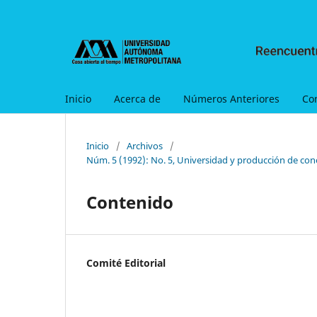
Inicio
Acerca de
Números Anteriores
Co
Inicio
/
Archivos
/
Núm. 5 (1992): No. 5, Universidad y producción de con
Contenido
Comité Editorial