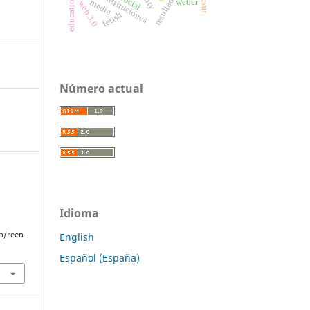
instituciones
weber
media
web 3.0
fetish
Número actual
Idioma
p/reen
English
Español (España)