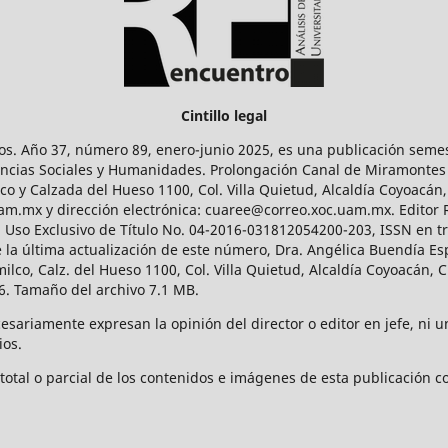
Cintillo legal
os. Año 37, número 89, enero-junio 2025, es una publicación sem
Ciencias Sociales y Humanidades. Prolongación Canal de Miramontes
ico y Calzada del Hueso 1100, Col. Villa Quietud, Alcaldía Coyoacán,
uam.mx y dirección electrónica: cuaree@correo.xoc.uam.mx. Editor
l Uso Exclusivo de Título No. 04-2016-031812054200-203, ISSN en tr
 última actualización de este número, Dra. Angélica Buendía Esp
o, Calz. del Hueso 1100, Col. Villa Quietud, Alcaldía Coyoacán, C
. Tamaño del archivo 7.1 MB.
ariamente expresan la opinión del director o editor en jefe, ni una
ios.
tal o parcial de los contenidos e imágenes de esta publicación con