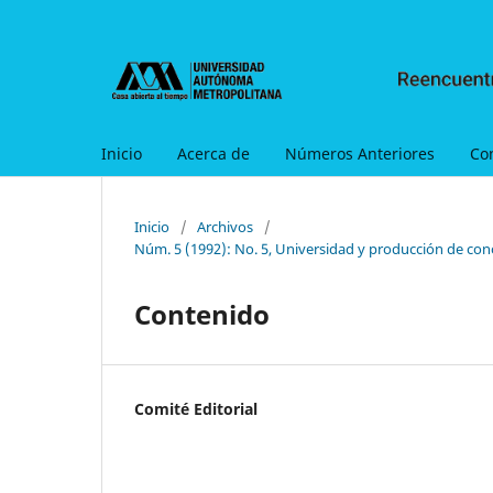
Inicio
Acerca de
Números Anteriores
Co
Inicio
/
Archivos
/
Núm. 5 (1992): No. 5, Universidad y producción de con
Contenido
Comité Editorial