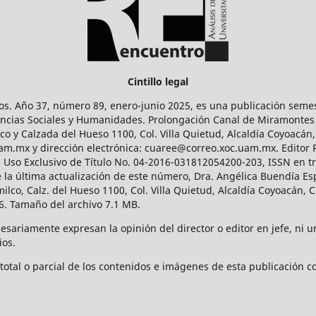
Cintillo legal
os. Año 37, número 89, enero-junio 2025, es una publicación sem
Ciencias Sociales y Humanidades. Prolongación Canal de Miramontes
ico y Calzada del Hueso 1100, Col. Villa Quietud, Alcaldía Coyoacán,
uam.mx y dirección electrónica: cuaree@correo.xoc.uam.mx. Editor
l Uso Exclusivo de Título No. 04-2016-031812054200-203, ISSN en tr
 última actualización de este número, Dra. Angélica Buendía Esp
o, Calz. del Hueso 1100, Col. Villa Quietud, Alcaldía Coyoacán, C
. Tamaño del archivo 7.1 MB.
ariamente expresan la opinión del director o editor en jefe, ni una
ios.
tal o parcial de los contenidos e imágenes de esta publicación con