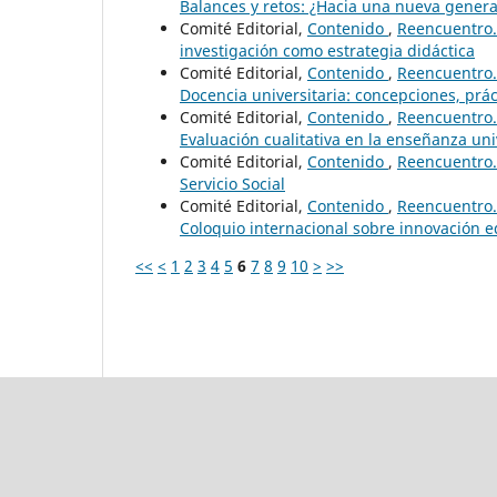
Balances y retos: ¿Hacia una nueva genera
Comité Editorial,
Contenido
,
Reencuentro. 
investigación como estrategia didáctica
Comité Editorial,
Contenido
,
Reencuentro. 
Docencia universitaria: concepciones, prác
Comité Editorial,
Contenido
,
Reencuentro. 
Evaluación cualitativa en la enseñanza uni
Comité Editorial,
Contenido
,
Reencuentro. 
Servicio Social
Comité Editorial,
Contenido
,
Reencuentro. 
Coloquio internacional sobre innovación e
<<
<
1
2
3
4
5
6
7
8
9
10
>
>>