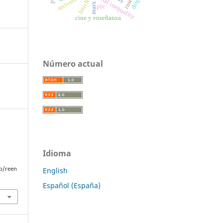
fetichismo
universidad
social inequality
marx
ple
cine y enseñanza
Número actual
Idioma
p/reen
English
Español (España)