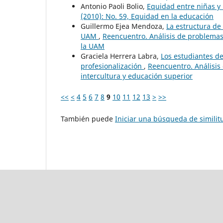
Antonio Paoli Bolio,
Equidad entre niñas y
(2010): No. 59, Equidad en la educación
Guillermo Ejea Mendoza,
La estructura de 
UAM
,
Reencuentro. Análisis de problemas 
la UAM
Graciela Herrera Labra,
Los estudiantes d
profesionalización
,
Reencuentro. Análisis 
intercultura y educación superior
<<
<
4
5
6
7
8
9
10
11
12
13
>
>>
También puede
Iniciar una búsqueda de simili