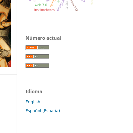
racionality
fetish
web 3.0
instituciones
Número actual
Idioma
English
Español (España)