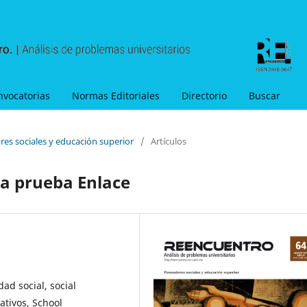
nvocatorias
Normas Editoriales
Directorio
Buscar
res sociales y educación superior
/
Artículos
la prueba Enlace
ad social, social
ativos, School