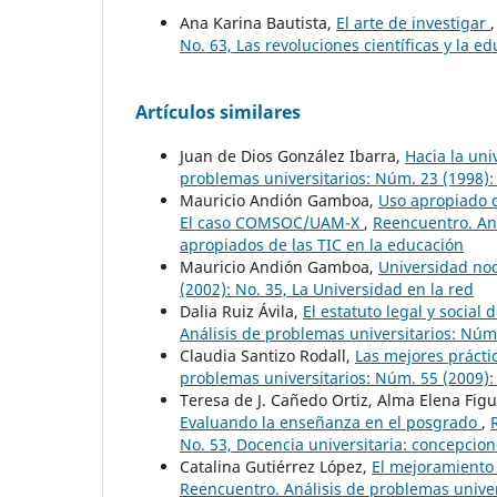
Ana Karina Bautista,
El arte de investigar
No. 63, Las revoluciones científicas y la e
Artículos similares
Juan de Dios González Ibarra,
Hacia la un
problemas universitarios: Núm. 23 (1998): 
Mauricio Andión Gamboa,
Uso apropiado d
El caso COMSOC/UAM-X
,
Reencuentro. Aná
apropiados de las TIC en la educación
Mauricio Andión Gamboa,
Universidad n
(2002): No. 35, La Universidad en la red
Dalia Ruiz Ávila,
El estatuto legal y socia
Análisis de problemas universitarios: Núm
Claudia Santizo Rodall,
Las mejores prácti
problemas universitarios: Núm. 55 (2009):
Teresa de J. Cañedo Ortiz, Alma Elena Figu
Evaluando la enseñanza en el posgrado
,
No. 53, Docencia universitaria: concepcion
Catalina Gutiérrez López,
El mejoramiento 
Reencuentro. Análisis de problemas univers