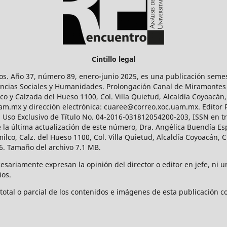
Cintillo legal
os. Año 37, número 89, enero-junio 2025, es una publicación sem
Ciencias Sociales y Humanidades. Prolongación Canal de Miramontes
ico y Calzada del Hueso 1100, Col. Villa Quietud, Alcaldía Coyoacán,
uam.mx y dirección electrónica: cuaree@correo.xoc.uam.mx. Editor
l Uso Exclusivo de Título No. 04-2016-031812054200-203, ISSN en tr
 última actualización de este número, Dra. Angélica Buendía Esp
o, Calz. del Hueso 1100, Col. Villa Quietud, Alcaldía Coyoacán, C
. Tamaño del archivo 7.1 MB.
ariamente expresan la opinión del director o editor en jefe, ni una
ios.
tal o parcial de los contenidos e imágenes de esta publicación con