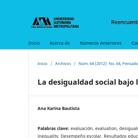
Inicio
Acerca de
Números Anteriores
Co
Inicio
/
Archivos
/
Núm. 64 (2012): No. 64, Pensado
La desigualdad social bajo 
Ana Karina Bautista
Palabras clave:
evaluación, evaluation, desiguald
inequality, Desempeño escolar, Resultados educ