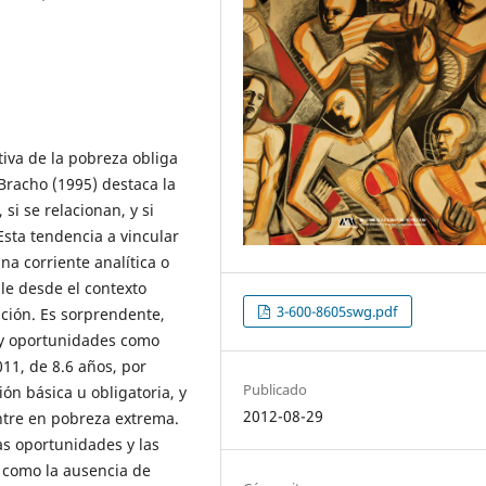
tiva de la pobreza obliga
 Bracho (1995) destaca la
i se relacionan, y si
Esta tendencia a vincular
na corriente analítica o
le desde el contexto
3-600-8605swg.pdf
ción. Es sorprendente,
 y oportunidades como
11, de 8.6 años, por
Publicado
n básica u obligatoria, y
2012-08-29
ntre en pobreza extrema.
as oportunidades y las
í como la ausencia de