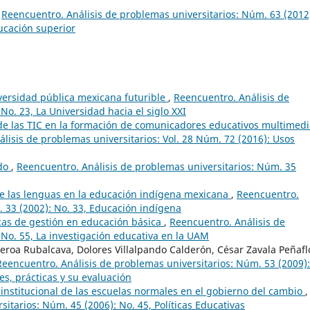
,
Reencuentro. Análisis de problemas universitarios: Núm. 63 (2012
ducación superior
iversidad pública mexicana futurible
,
Reencuentro. Análisis de
No. 23, La Universidad hacia el siglo XXI
e las TIC en la formación de comunicadores educativos multimedi
lisis de problemas universitarios: Vol. 28 Núm. 72 (2016): Usos
odo
,
Reencuentro. Análisis de problemas universitarios: Núm. 35
l de las lenguas en la educación indígena mexicana
,
Reencuentro.
. 33 (2002): No. 33, Educación indígena
cas de gestión en educación básica
,
Reencuentro. Análisis de
 No. 55, La investigación educativa en la UAM
eroa Rubalcava, Dolores Villalpando Calderón, César Zavala Peñafl
Reencuentro. Análisis de problemas universitarios: Núm. 53 (2009):
es, prácticas y su evaluación
institucional de las escuelas normales en el gobierno del cambio
,
itarios: Núm. 45 (2006): No. 45, Políticas Educativas