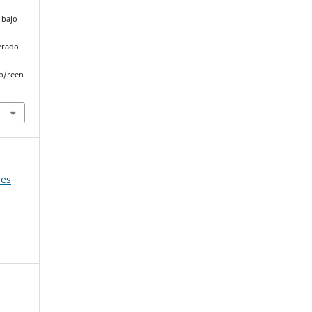
l bajo
perado
p/reen
res