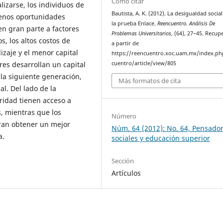
Cómo citar
izarse, los individuos de
Bautista, A. K. (2012). La desigualdad socia
menos oportunidades
la prueba Enlace.
Reencuentro. Análisis De
en gran parte a factores
Problemas Universitarios
, (64), 27–45. Recu
s, los altos costos de
a partir de
izaje y el menor capital
https://reencuentro.xoc.uam.mx/index.ph
cuentro/article/view/805
res desarrollan un capital
 la siguiente generación,
Más formatos de cita
l. Del lado de la
ridad tienen acceso a
s, mientras que los
Número
gran obtener un mejor
Núm. 64 (2012): No. 64, Pensado
a.
sociales y educación superior
Sección
Artículos