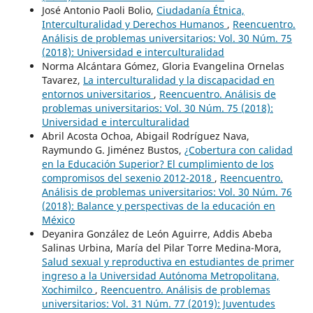
José Antonio Paoli Bolio,
Ciudadanía Étnica,
Interculturalidad y Derechos Humanos
,
Reencuentro.
Análisis de problemas universitarios: Vol. 30 Núm. 75
(2018): Universidad e interculturalidad
Norma Alcántara Gómez, Gloria Evangelina Ornelas
Tavarez,
La interculturalidad y la discapacidad en
entornos universitarios
,
Reencuentro. Análisis de
problemas universitarios: Vol. 30 Núm. 75 (2018):
Universidad e interculturalidad
Abril Acosta Ochoa, Abigail Rodríguez Nava,
Raymundo G. Jiménez Bustos,
¿Cobertura con calidad
en la Educación Superior? El cumplimiento de los
compromisos del sexenio 2012-2018
,
Reencuentro.
Análisis de problemas universitarios: Vol. 30 Núm. 76
(2018): Balance y perspectivas de la educación en
México
Deyanira González de León Aguirre, Addis Abeba
Salinas Urbina, María del Pilar Torre Medina-Mora,
Salud sexual y reproductiva en estudiantes de primer
ingreso a la Universidad Autónoma Metropolitana,
Xochimilco
,
Reencuentro. Análisis de problemas
universitarios: Vol. 31 Núm. 77 (2019): Juventudes