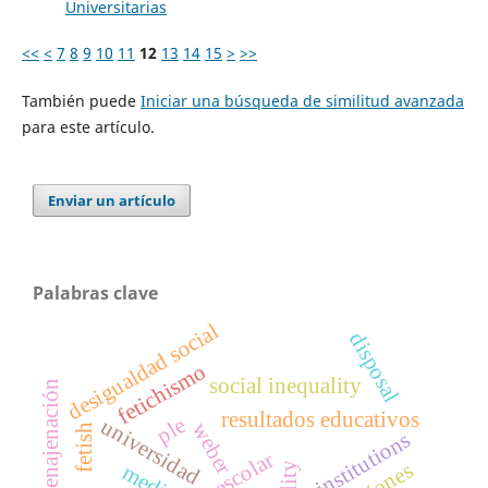
Universitarias
<<
<
7
8
9
10
11
12
13
14
15
>
>>
También puede
Iniciar una búsqueda de similitud avanzada
para este artículo.
Enviar un artículo
Palabras clave
desigualdad social
disposal
fetichismo
social inequality
enajenación
resultados educativos
ple
universidad
weber
fetish
institutions
media