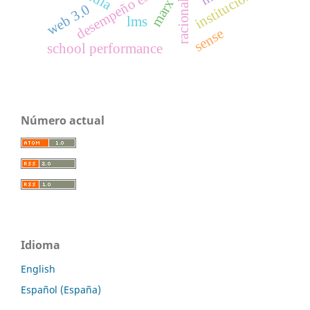
desempeño escolar
instituciones
racionality
marx
web 3.0
lms
sense
school performance
Número actual
Idioma
English
Español (España)