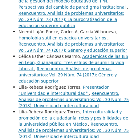
de la gestión del modelo educativo del IPN.
Perspectivas del cambio de paradigma institucional
,
Reencuentro. Análisis de problemas universitarios:
Vol. 29 Núm. 73 (2017): La burocratización de la
educación superior pública
Noemí Luján Ponce, Carlos A. García Villanueva,
Homofobia sutil en espacios universitarios
,
Reencuentro. Análisis de problemas universitarios:
Vol. 29 Núm. 74 (2017): Género y educación superior
Célica Esther Cánovas Marmo,
Académicas de las IES
en León, Guanajuato: Tres estilos de asumir la vida
laboral
,
Reencuentro. Análisis de problemas
universitarios: Vol. 29 Núm. 74 (2017): Género y
educación superior
Lilia-Rebeca Rodríguez Torres,
Presentación
"Universidad e interculturalidad"
,
Reencuentro.
Análisis de problemas universitarios: Vol. 30 Núm. 75
(2018): Universidad e interculturalidad
Lilia-Rebeca Rodríguez Torres,
Interculturalidad y
promoción de la ciudadanía: retos y posibilidades de
la universidad pública en México
,
Reencuentro.
Análisis de problemas universitarios: Vol. 30 Núm. 75
(2018): Universidad e interculturalidad