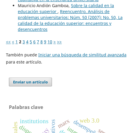
Mauricio Andión Gamboa,
Sobre la calidad en la
educación superior
,
Reencuentro. Análisis de
problemas universitarios: Núm. 50 (2007): No. 50, La
calidad de la educación superior: encuentros y
desencuentros
<<
<
1
2
3
4
5
6
7
8
9
10
>
>>
También puede
Iniciar una búsqueda de similitud avanzada
para este artículo.
Enviar un artículo
Palabras clave
marx
web 3.0
institutions
desempeño escolar
disposal