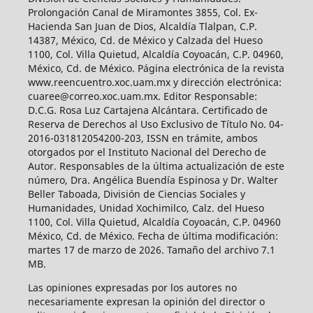
Prolongación Canal de Miramontes 3855, Col. Ex-
Hacienda San Juan de Dios, Alcaldía Tlalpan, C.P.
14387, México, Cd. de México y Calzada del Hueso
1100, Col. Villa Quietud, Alcaldía Coyoacán, C.P. 04960,
México, Cd. de México. Página electrónica de la revista
www.reencuentro.xoc.uam.mx y dirección electrónica:
cuaree@correo.xoc.uam.mx. Editor Responsable:
D.C.G. Rosa Luz Cartajena Alcántara. Certificado de
Reserva de Derechos al Uso Exclusivo de Título No. 04-
2016-031812054200-203, ISSN en trámite, ambos
otorgados por el Instituto Nacional del Derecho de
Autor. Responsables de la última actualización de este
número, Dra. Angélica Buendía Espinosa y Dr. Walter
Beller Taboada, División de Ciencias Sociales y
Humanidades, Unidad Xochimilco, Calz. del Hueso
1100, Col. Villa Quietud, Alcaldía Coyoacán, C.P. 04960
México, Cd. de México. Fecha de última modificación:
martes 17 de marzo de 2026. Tamaño del archivo 7.1
MB.
Las opiniones expresadas por los autores no
necesariamente expresan la opinión del director o