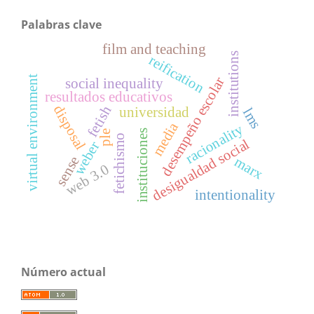
Palabras clave
film and teaching
institutions
reification
virtual environment
desempeño escolar
social inequality
resultados educativos
disposal
fetish
universidad
lms
media
racionality
instituciones
ple
fetichismo
desigualdad social
weber
sense
marx
web 3.0
intentionality
Número actual