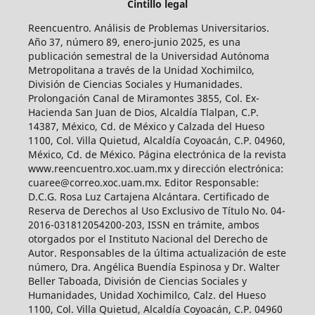
Cintillo legal
Reencuentro. Análisis de Problemas Universitarios.
Año 37, número 89, enero-junio 2025, es una
publicación semestral de la Universidad Autónoma
Metropolitana a través de la Unidad Xochimilco,
División de Ciencias Sociales y Humanidades.
Prolongación Canal de Miramontes 3855, Col. Ex-
Hacienda San Juan de Dios, Alcaldía Tlalpan, C.P.
14387, México, Cd. de México y Calzada del Hueso
1100, Col. Villa Quietud, Alcaldía Coyoacán, C.P. 04960,
México, Cd. de México. Página electrónica de la revista
www.reencuentro.xoc.uam.mx y dirección electrónica:
cuaree@correo.xoc.uam.mx. Editor Responsable:
D.C.G. Rosa Luz Cartajena Alcántara. Certificado de
Reserva de Derechos al Uso Exclusivo de Título No. 04-
2016-031812054200-203, ISSN en trámite, ambos
otorgados por el Instituto Nacional del Derecho de
Autor. Responsables de la última actualización de este
número, Dra. Angélica Buendía Espinosa y Dr. Walter
Beller Taboada, División de Ciencias Sociales y
Humanidades, Unidad Xochimilco, Calz. del Hueso
1100, Col. Villa Quietud, Alcaldía Coyoacán, C.P. 04960