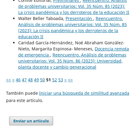
Comité Editorial,
Preliminares
,
Reencuentro. Análisis
de problemas universitarios: Vol. 35 Núm. 85 (2023):
La crisis pandémica y los derroteros de la educación II
Walter Beller Taboada,
Presentación
,
Reencuentro.
Análisis de problemas universitarios: Vol. 35 Núm. 85
(2023): La crisis pandémica y los derroteros de la
educación II
Caridad García-Hernández, Noé Abraham González-
Nieto, Margarita Espinosa- Meneses,
Docencia remota
de emergencia
,
Reencuentro. Análisis de problemas
universitarios: Vol. 35 Núm. 86 (2023): Universidad,
planta docente y cambio generacional
<<
<
46
47
48
49
50
51
52
53
>
>>
También puede
Iniciar una búsqueda de similitud avanzada
para este artículo.
Enviar un artículo