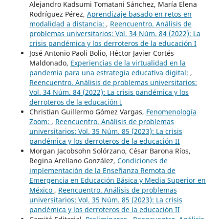
Alejandro Kadsumi Tomatani Sánchez, María Elena
Rodríguez Pérez,
Aprendizaje basado en retos en
modalidad a distancia:
,
Reencuentro. Análisis de
problemas universitarios: Vol. 34 Núm. 84 (2022): La
crisis pandémica y los derroteros de la educación I
José Antonio Paoli Bolio, Héctor Javier Cortés
Maldonado,
Experiencias de la virtualidad en la
pandemia para una estrategia educativa digital:
,
Reencuentro. Análisis de problemas universitarios:
Vol. 34 Núm. 84 (2022): La crisis pandémica y los
derroteros de la educación I
Christian Guillermo Gómez Vargas,
Fenomenología
Zoom:
,
Reencuentro. Análisis de problemas
universitarios: Vol. 35 Núm. 85 (2023): La crisis
pandémica y los derroteros de la educación II
Morgan Jacobsohn Solórzano, César Barona Ríos,
Regina Arellano González,
Condiciones de
implementación de la Enseñanza Remota de
Emergencia en Educación Básica y Media Superior en
México
,
Reencuentro. Análisis de problemas
universitarios: Vol. 35 Núm. 85 (2023): La crisis
pandémica y los derroteros de la educación II