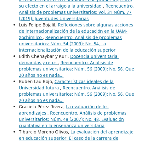
su efecto en el arraigo a la universidad
,
Reencuentro.
Análisis de problemas universitarios: Vol. 31 Núm. 77
(2019): Juventudes Universitarias
Luis Felipe Bojalil,
Reflexiones sobre algunas acciones
de internacionalización de la educación en la UAM-
Xochimilco
,
Reencuentro. Análisis de problemas
universitarios: Núm. 54 (2009): No. 54, La
internacionalización de la educación superior
Edith Chehaybar y Kuri,
Docencia universitaria:
demandas y retos
,
Reencuentro. Análisis de
problemas universitarios: Núm. 56 (2009): No. 56, Que
20 años no es nada...
Rubén Lau Rojo,
Características ideales de la
Universidad futura
,
Reencuentro. Análisis de
problemas universitarios: Núm. 56 (2009): No. 56, Que
20 años no es nada...
Graciela Pérez Rivera,
La evaluación de los
aprendizajes
,
Reencuentro. Análisis de problemas
universitarios: Núm. 48 (2007): No. 48, Evaluación
cualitativa en la enseñanza universitaria
Tiburcio Moreno Olivos,
La evaluación del aprendizaje
en educación superior. El caso de la carrera de