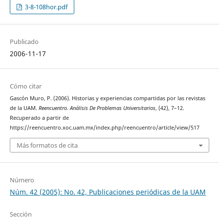
3-8-108hor.pdf
Publicado
2006-11-17
Cómo citar
Gascón Muro, P. (2006). Historias y experiencias compartidas por las revistas
de la UAM.
Reencuentro. Análisis De Problemas Universitarios
, (42), 7–12.
Recuperado a partir de
https://reencuentro.xoc.uam.mx/index.php/reencuentro/article/view/517
Más formatos de cita
Número
Núm. 42 (2005): No. 42, Publicaciones periódicas de la UAM
Sección