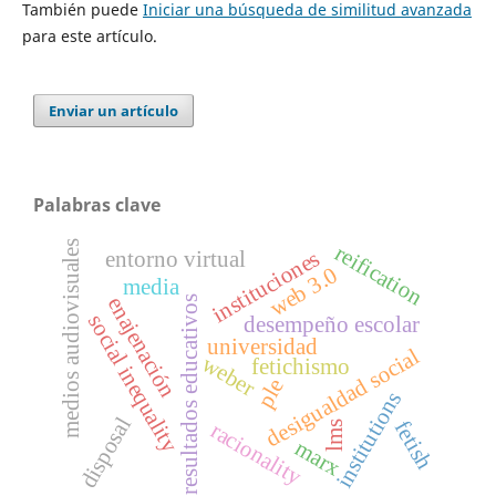
También puede
Iniciar una búsqueda de similitud avanzada
para este artículo.
Enviar un artículo
Palabras clave
medios audiovisuales
reification
instituciones
entorno virtual
web 3.0
media
enajenación
resultados educativos
social inequality
desempeño escolar
universidad
desigualdad social
weber
fetichismo
ple
institutions
disposal
fetish
racionality
lms
marx