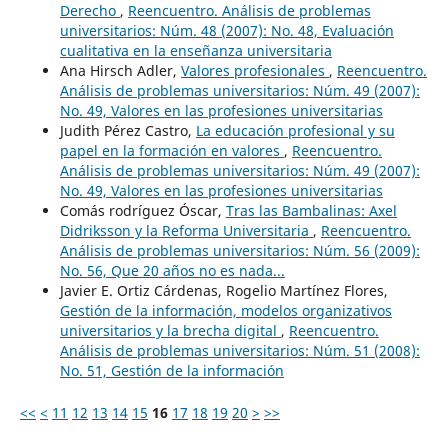
Derecho
,
Reencuentro. Análisis de problemas
universitarios: Núm. 48 (2007): No. 48, Evaluación
cualitativa en la enseñanza universitaria
Ana Hirsch Adler,
Valores profesionales
,
Reencuentro.
Análisis de problemas universitarios: Núm. 49 (2007):
No. 49, Valores en las profesiones universitarias
Judith Pérez Castro,
La educación profesional y su
papel en la formación en valores
,
Reencuentro.
Análisis de problemas universitarios: Núm. 49 (2007):
No. 49, Valores en las profesiones universitarias
Comás rodríguez Óscar,
Tras las Bambalinas: Axel
Didriksson y la Reforma Universitaria
,
Reencuentro.
Análisis de problemas universitarios: Núm. 56 (2009):
No. 56, Que 20 años no es nada...
Javier E. Ortiz Cárdenas, Rogelio Martínez Flores,
Gestión de la información, modelos organizativos
universitarios y la brecha digital
,
Reencuentro.
Análisis de problemas universitarios: Núm. 51 (2008):
No. 51, Gestión de la información
<<
<
11
12
13
14
15
16
17
18
19
20
>
>>