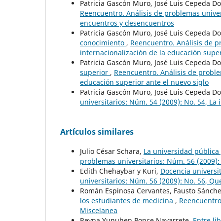
Patricia Gascón Muro, José Luis Cepeda D
Reencuentro. Análisis de problemas univers
encuentros y desencuentros
Patricia Gascón Muro, José Luis Cepeda D
conocimiento
,
Reencuentro. Análisis de pr
internacionalización de la educación supe
Patricia Gascón Muro, José Luis Cepeda D
superior
,
Reencuentro. Análisis de proble
educación superior ante el nuevo siglo
Patricia Gascón Muro, José Luis Cepeda D
universitarios: Núm. 54 (2009): No. 54, La
Artículos similares
Julio César Schara,
La universidad pública
problemas universitarios: Núm. 56 (2009):
Edith Chehaybar y Kuri,
Docencia universi
universitarios: Núm. 56 (2009): No. 56, Qu
Román Espinosa Cervantes, Fausto Sánche
los estudiantes de medicina
,
Reencuentro.
Miscelanea
Reyna Yunuhen Ponce Navarrete,
Entre li