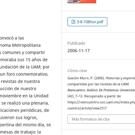
3-8-108hor.pdf
onvocó a las
Publicado
tónoma Metropolitana
2006-11-17
as comunes y compartir
memoraba sus 15 años de
 fundación de la UAM; por
Cómo citar
n un foro conmemorativo.
Gascón Muro, P. (2006). Historias y experie
s revistas de nuestra
compartidas por las revistas de la UAM.
ucción de nuestro
Reencuentro. Análisis De Problemas Universita
de noviembre en la Unidad
(42), 7–12. Recuperado a partir de
se realizó una plenaria.
https://reencuentro.xoc.uam.mx/index.ph
cuentro/article/view/517
icaciones periódicas, de
usieron sus logros,
Más formatos de cita
pertina del mismo día, se
 mesas de trabajo: la