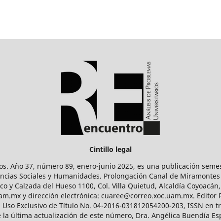
Cintillo legal
os. Año 37, número 89, enero-junio 2025, es una publicación sem
Ciencias Sociales y Humanidades. Prolongación Canal de Miramontes
ico y Calzada del Hueso 1100, Col. Villa Quietud, Alcaldía Coyoacán,
uam.mx y dirección electrónica: cuaree@correo.xoc.uam.mx. Editor
l Uso Exclusivo de Título No. 04-2016-031812054200-203, ISSN en tr
 última actualización de este número, Dra. Angélica Buendía Esp