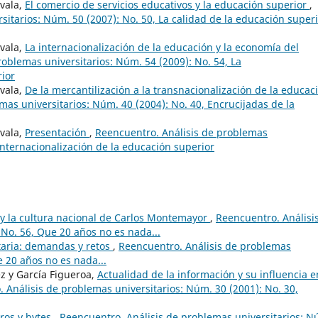
ovala,
El comercio de servicios educativos y la educación superior
,
itarios: Núm. 50 (2007): No. 50, La calidad de la educación superi
ovala,
La internacionalización de la educación y la economía del
oblemas universitarios: Núm. 54 (2009): No. 54, La
rior
ovala,
De la mercantilización a la transnacionalización de la educac
mas universitarios: Núm. 40 (2004): No. 40, Encrucijadas de la
ovala,
Presentación
,
Reencuentro. Análisis de problemas
 internacionalización de la educación superior
 y la cultura nacional de Carlos Montemayor
,
Reencuentro. Análisi
 No. 56, Que 20 años no es nada...
taria: demandas y retos
,
Reencuentro. Análisis de problemas
e 20 años no es nada...
z y García Figueroa,
Actualidad de la información y su influencia e
 Análisis de problemas universitarios: Núm. 30 (2001): No. 30,
bros y bytes
,
Reencuentro. Análisis de problemas universitarios: N