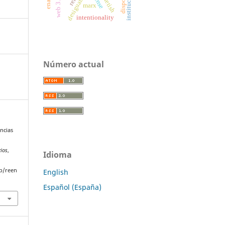
instituciones
disposal
sense
web 3.0
fetish
marx
intentionality
Número actual
ncias
rios
,
Idioma
p/reen
English
Español (España)