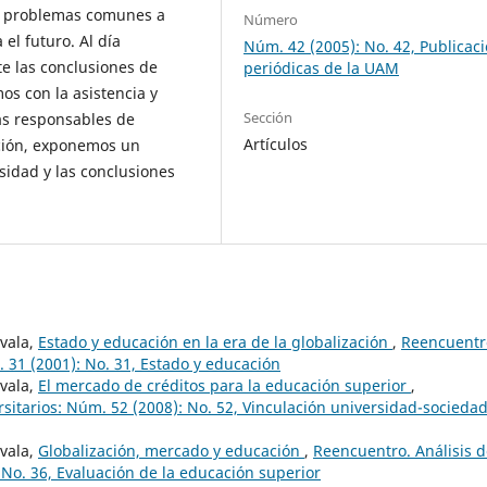
M; problemas comunes a
Número
 el futuro. Al día
Núm. 42 (2005): No. 42, Publicac
te las conclusiones de
periódicas de la UAM
os con la asistencia y
Sección
as responsables de
Artículos
ación, exponemos un
sidad y las conclusiones
ovala,
Estado y educación en la era de la globalización
,
Reencuentr
 31 (2001): No. 31, Estado y educación
ovala,
El mercado de créditos para la educación superior
,
sitarios: Núm. 52 (2008): No. 52, Vinculación universidad-sociedad
ovala,
Globalización, mercado y educación
,
Reencuentro. Análisis 
 No. 36, Evaluación de la educación superior