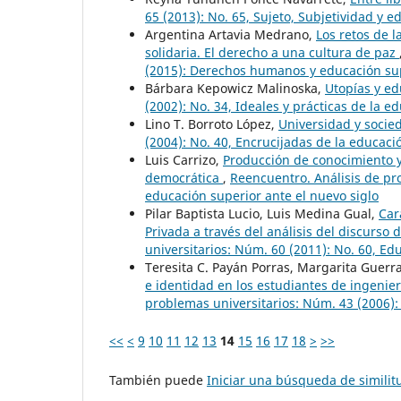
65 (2013): No. 65, Sujeto, Subjetividad y 
Argentina Artavia Medrano,
Los retos de l
solidaria. El derecho a una cultura de paz
(2015): Derechos humanos y educación su
Bárbara Kepowicz Malinoska,
Utopías y e
(2002): No. 34, Ideales y prácticas de la e
Lino T. Borroto López,
Universidad y soci
(2004): No. 40, Encrucijadas de la educaci
Luis Carrizo,
Producción de conocimiento y 
democrática
,
Reencuentro. Análisis de pro
educación superior ante el nuevo siglo
Pilar Baptista Lucio, Luis Medina Gual,
Car
Privada a través del análisis del discurso 
universitarios: Núm. 60 (2011): No. 60, Ed
Teresita C. Payán Porras, Margarita Guerr
e identidad en los estudiantes de ingenier
problemas universitarios: Núm. 43 (2006): 
<<
<
9
10
11
12
13
14
15
16
17
18
>
>>
También puede
Iniciar una búsqueda de simili