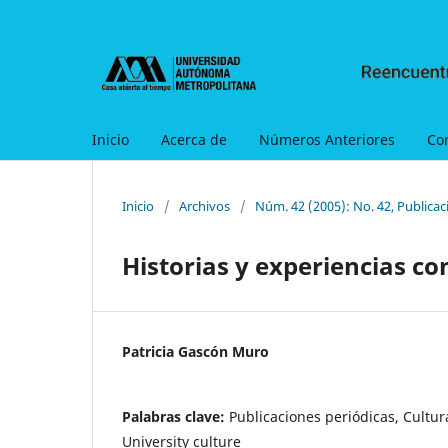
Inicio
Acerca de
Números Anteriores
Co
Inicio
/
Archivos
/
Núm. 42 (2005): No. 42, Publica
Historias y experiencias co
Patricia Gascón Muro
Palabras clave:
Publicaciones periódicas, Cultura
University culture