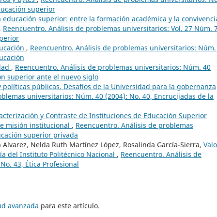
educación superior
a educación superior: entre la formación académica y la convivenci
,
Reencuentro. Análisis de problemas universitarios: Vol. 27 Núm. 
perior
ducación
,
Reencuentro. Análisis de problemas universitarios: Núm.
ducación
edad
,
Reencuentro. Análisis de problemas universitarios: Núm. 40
ón superior ante el nuevo siglo
políticas públicas. Desafíos de la Universidad para la gobernanza
blemas universitarios: Núm. 40 (2004): No. 40, Encrucijadas de la
acterización y Contraste de Instituciones de Educación Superior
de misión institucional
,
Reencuentro. Análisis de problemas
ucación superior privada
a Alvarez, Nelda Ruth Martínez López, Rosalinda García-Sierra,
Valo
ía del Instituto Politécnico Nacional
,
Reencuentro. Análisis de
No. 43, Ética Profesional
tud avanzada
para este artículo.