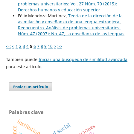
problemas universitarios: Vol. 27 Núm. 70 (2015):
Derechos humanos y educación superior
Félix Mendoza Martínez,
Teoría de la dirección de la
asimilación y enseñanza de una lengua extranjera
,
Reencuentro. Análisis de problemas universitarios:
Núm. 47 (2007): No. 47, La enseñanza de las lenguas
<<
<
1
2
3
4
5
6
7
8
9
10
>
>>
También puede
Iniciar una búsqueda de similitud avanzada
para este artículo.
Enviar un artículo
Palabras clave
institutions
instituciones