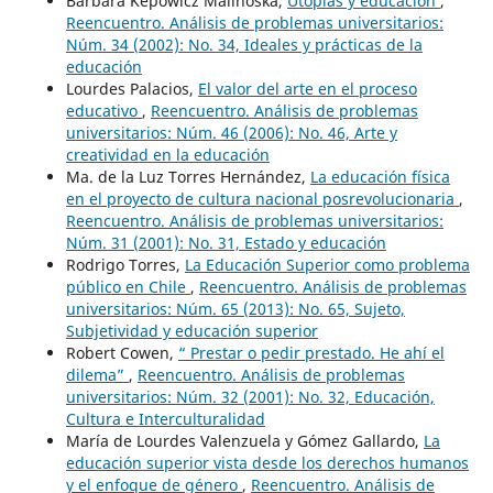
Bárbara Kepowicz Malinoska,
Utopías y educación
,
Reencuentro. Análisis de problemas universitarios:
Núm. 34 (2002): No. 34, Ideales y prácticas de la
educación
Lourdes Palacios,
El valor del arte en el proceso
educativo
,
Reencuentro. Análisis de problemas
universitarios: Núm. 46 (2006): No. 46, Arte y
creatividad en la educación
Ma. de la Luz Torres Hernández,
La educación física
en el proyecto de cultura nacional posrevolucionaria
,
Reencuentro. Análisis de problemas universitarios:
Núm. 31 (2001): No. 31, Estado y educación
Rodrigo Torres,
La Educación Superior como problema
público en Chile
,
Reencuentro. Análisis de problemas
universitarios: Núm. 65 (2013): No. 65, Sujeto,
Subjetividad y educación superior
Robert Cowen,
“ Prestar o pedir prestado. He ahí el
dilema”
,
Reencuentro. Análisis de problemas
universitarios: Núm. 32 (2001): No. 32, Educación,
Cultura e Interculturalidad
María de Lourdes Valenzuela y Gómez Gallardo,
La
educación superior vista desde los derechos humanos
y el enfoque de género
,
Reencuentro. Análisis de