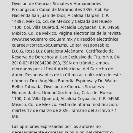
División de Ciencias Sociales y Humanidades.
Prolongación Canal de Miramontes 3855, Col. Ex-
Hacienda San Juan de Dios, Alcaldía Tlalpan, C.P.
14387, México, Cd. de México y Calzada del Hueso
1100, Col. Villa Quietud, Alcaldía Coyoacán, C.P. 04960,
México, Cd. de México. Página electrónica de la revista
www.reencuentro.xoc.uam.mx y dirección electrónica:
cuaree@correo.xoc.uam.mx. Editor Responsable:
D.C.G. Rosa Luz Cartajena Alcántara. Certificado de
Reserva de Derechos al Uso Exclusivo de Título No. 04-
2016-031812054200-203, ISSN en trámite, ambos
otorgados por el Instituto Nacional del Derecho de
Autor. Responsables de la última actualización de este
número, Dra. Angélica Buendía Espinosa y Dr. Walter
Beller Taboada, División de Ciencias Sociales y
Humanidades, Unidad Xochimilco, Calz. del Hueso
1100, Col. Villa Quietud, Alcaldía Coyoacán, C.P. 04960
México, Cd. de México. Fecha de última modificación:
martes 17 de marzo de 2026. Tamaño del archivo 7.1
MB.
Las opiniones expresadas por los autores no
necesariamente expresan la opinión del director o