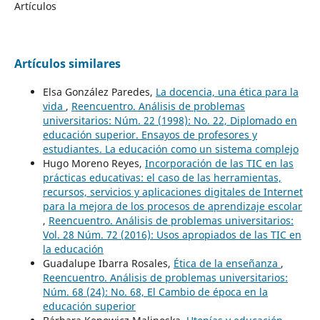
Artículos
Artículos similares
Elsa González Paredes,
La docencia, una ética para la
vida
,
Reencuentro. Análisis de problemas
universitarios: Núm. 22 (1998): No. 22, Diplomado en
educación superior. Ensayos de profesores y
estudiantes. La educación como un sistema complejo
Hugo Moreno Reyes,
Incorporación de las TIC en las
prácticas educativas: el caso de las herramientas,
recursos, servicios y aplicaciones digitales de Internet
para la mejora de los procesos de aprendizaje escolar
,
Reencuentro. Análisis de problemas universitarios:
Vol. 28 Núm. 72 (2016): Usos apropiados de las TIC en
la educación
Guadalupe Ibarra Rosales,
Ética de la enseñanza
,
Reencuentro. Análisis de problemas universitarios:
Núm. 68 (24): No. 68, El Cambio de época en la
educación superior