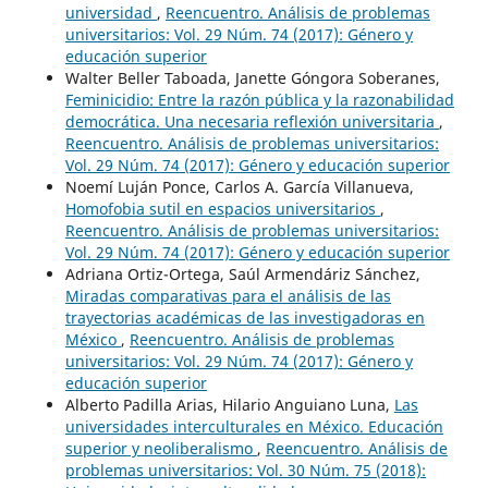
universidad
,
Reencuentro. Análisis de problemas
universitarios: Vol. 29 Núm. 74 (2017): Género y
educación superior
Walter Beller Taboada, Janette Góngora Soberanes,
Feminicidio: Entre la razón pública y la razonabilidad
democrática. Una necesaria reflexión universitaria
,
Reencuentro. Análisis de problemas universitarios:
Vol. 29 Núm. 74 (2017): Género y educación superior
Noemí Luján Ponce, Carlos A. García Villanueva,
Homofobia sutil en espacios universitarios
,
Reencuentro. Análisis de problemas universitarios:
Vol. 29 Núm. 74 (2017): Género y educación superior
Adriana Ortiz-Ortega, Saúl Armendáriz Sánchez,
Miradas comparativas para el análisis de las
trayectorias académicas de las investigadoras en
México
,
Reencuentro. Análisis de problemas
universitarios: Vol. 29 Núm. 74 (2017): Género y
educación superior
Alberto Padilla Arias, Hilario Anguiano Luna,
Las
universidades interculturales en México. Educación
superior y neoliberalismo
,
Reencuentro. Análisis de
problemas universitarios: Vol. 30 Núm. 75 (2018):