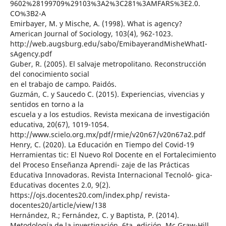
9602%28199709%29103%3A2%3C281%3AMFARS%3E2.0.
CO%3B2-A
Emirbayer, M. y Mische, A. (1998). What is agency?
American Journal of Sociology, 103(4), 962-1023.
http://web.augsburg.edu/sabo/EmibayerandMisheWhatI-
sAgency.pdf
Guber, R. (2005). El salvaje metropolitano. Reconstrucción
del conocimiento social
en el trabajo de campo. Paidós.
Guzmán, C. y Saucedo C. (2015). Experiencias, vivencias y
sentidos en torno a la
escuela y a los estudios. Revista mexicana de investigación
educativa, 20(67), 1019-1054.
http://www.scielo.org.mx/pdf/rmie/v20n67/v20n67a2.pdf
Henry, C. (2020). La Educación en Tiempo del Covid-19
Herramientas tic: El Nuevo Rol Docente en el Fortalecimiento
del Proceso Enseñanza Aprendi- zaje de las Prácticas
Educativa Innovadoras. Revista Internacional Tecnoló- gica-
Educativas docentes 2.0, 9(2).
https://ojs.docentes20.com/index.php/ revista-
docentes20/article/view/138
Hernández, R.; Fernández, C. y Baptista, P. (2014).
Metodología de la investigación. 6ta. edición. Mc Graw-Hill