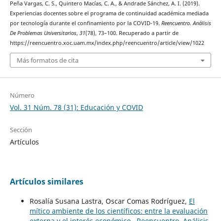
Peña Vargas, C. S., Quintero Macías, C. A., & Andrade Sánchez, A. I. (2019).
Experiencias docentes sobre el programa de continuidad académica mediada
por tecnología durante el confinamiento por la COVID-19.
Reencuentro. Análisis
De Problemas Universitarios
,
31
(78), 73–100. Recuperado a partir de
https://reencuentro.xoc.uam.mx/index.php/reencuentro/article/view/1022
Más formatos de cita
Número
Vol. 31 Núm. 78 (31): Educación y COVID
Sección
Artículos
Artículos similares
Rosalía Susana Lastra, Oscar Comas Rodríguez,
El
mítico ambiente de los científicos: entre la evaluación
externa y el interés económico
,
Reencuentro. Análisis