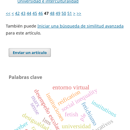
Universidad e interculturalidad
<<
<
42
43
44
45
46
47
48
49
50
51
>
>>
También puede
Iniciar una búsqueda de similitud avanzada
para este artículo.
Enviar un artículo
Palabras clave
entorno virtual
social inequality
desempeño escolar
reification
instituciones
marx
institutions
fetichismo
sense
fetish
desigualdad social
ple
lms
weber
universidad