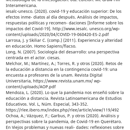
Interamericana.
iesalc-unesco. (2020). covid-19 y educación superior: De los
efectos inme- diatos al día después. Análisis de impactos,
respuestas políticas y recomen- daciones [Informe sobre los
impactos del Covid-19]. http://www.iesalc. unesco.org/wp-
content/uploads/2020/04/COVID-19-060420-ES-2.pdf
Larrosa, J. y Skiliar C. (comp.) (2011). Experiencia y alteridad
en educación. Homo Sapiens/flacso.
Long, N. (2007). Sociología del desarrollo: una perspectiva
centrada en el actor. ciesas.
Melchor, M.; Martínez, A.; Torres, R. y otros (2020). Retos de
la educación a distancia en la contingencia covid-19: una
encuesta a profesores de la unam. Revista Digital
Universitaria, https://www.revista.unam.mx/ wp-
content/uploads/AOP.pdf
Mendoza, L. (2020). Lo que la pandemia nos enseñó sobre la
educación a distancia. Revista Latinoamericana de Estudios
Educativos. Vol. L, Núm. Especial, 343-352.
https://rlee.ibero.mx/index.php/rlee/article/view/119/492
Ochoa, A.; Vázquez, F.; Garbus, P. y otros (2020). Análisis y
perspectivas sobre la pandemia, de Covid-19 en Querétaro.
En Viejos problemas y nuevas reali- dades: reflexiones sobre