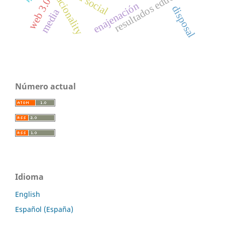
resultados educativos
racionality
web 3.0
enajenación
disposal
media
Número actual
Idioma
English
Español (España)